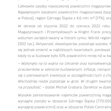
Całkowite zasoby nowoczesnej powierzchni magazynowe
Największymi zasobami powierzchni magazynowej dyspo
2
w Polsce), region Górnego Śląska z 4,6 mln m
(17%), or
W okresie od stycznia 2022 do czerwca 2022 roku 
Magazynowych i Przemysłowych w Knight Frank precyzu
wolumen zarejestrowany w historii rynku. Wśród region
(300 tys.). Aktywność deweloperów pozostaje wysoka. Na
się jednak zmienić w najbliższych kwartałach, ponieważ
kiedy to w budowie było 10% powierzchni mniej niż w kw
– Wpłynęły na to wojna na Ukrainie oraz konsekwencje
pracowników w sektorze budowlanym, inflacja, rosnące
się z planowanych inwestycji, w szczególności tych o 
Wschodniej nadal pozostaje w grze. W drugim kwartal
na przyszłość. –
dodał Michał Grabara, Dyrektor w dzial
Wysokie zainteresowanie najemców powierzchnią maga
wynajęte zostało w obszarze Górnego Śląska (770.0
wynajętej powierzchni) oraz w obszarze Polski Central