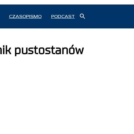
Search
CZASOPISMO
PODCAST
for:
Search Button
nik pustostanów