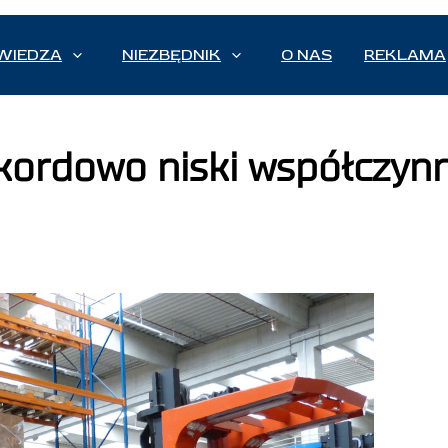
WIEDZA
NIEZBĘDNIK
O NAS
REKLAMA
ekordowo niski współczyn