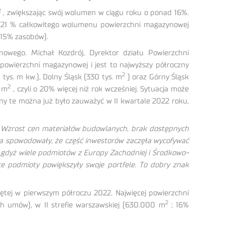
2
, zwiększając swój wolumen w ciągu roku o ponad 16%.
21 % całkowitego wolumenu powierzchni magazynowej
15% zasobów).
wego. Michał Kozdrój, Dyrektor działu Powierzchni
owierzchni magazynowej i jest to najwyższy półroczny
2
ys. m kw.), Dolny Śląsk (330 tys. m
) oraz Górny Śląsk
2
n m
, czyli o 20% więcej niż rok wcześniej. Sytuacja może
any te można już było zauważyć w II kwartale 2022 roku,
y. Wzrost cen materiałów budowlanych, brak dostępnych
ia spowodowały, że część inwestorów zaczęła wycofywać
, gdyż wiele podmiotów z Europy Zachodniej i Środkowo-
e podmioty powiększyły swoje portfele. To dobry znak
ętej w pierwszym półroczu 2022. Najwięcej powierzchni
2
h umów), w II strefie warszawskiej (630.000 m
; 16%