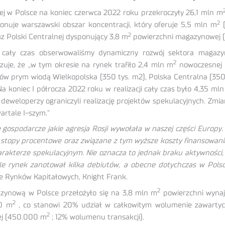
j w Polsce na koniec czerwca 2022 roku przekroczyły 26,1 mln m
2
nuje warszawski obszar koncentracji, który oferuje 5,5 mln m
(
2
az Polski Centralnej dysponujący 3,8 m
powierzchni magazynowej (
cały czas obserwowaliśmy dynamiczny rozwój sektora magazyno
2
je, że „w tym okresie na rynek trafiło 2,4 mln m
nowoczesnej p
ów prym wiodą Wielkopolska (350 tys. m2), Polska Centralna (350 t
 koniec I półrocza 2022 roku w realizacji cały czas było 4,35 ml
 deweloperzy ograniczyli realizację projektów spekulacyjnych. Zmi
artale I-szym.”
 gospodarcze jakie agresja Rosji wywołała w naszej części Europ
 stopy procentowe oraz związane z tym wyższe koszty finansowan
charakterze spekulacyjnym. Nie oznacza to jednak braku aktywności
e rynek zanotował kilka debiutów, a obecne dotychczas w Polsc
e Rynków Kapitałowych, Knight Frank.
2
zynową w Polsce przełożyło się na 3,8 mln m
powierzchni wynaj
2
00 m
, co stanowi 20% udział w całkowitym wolumenie zawartyc
2
nej (450.000 m
; 12% wolumenu transakcji).