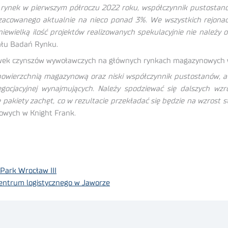
a rynek w pierwszym półroczu 2022 roku, współczynnik pustosta
szacowanego aktualnie na nieco ponad 3%. We wszystkich rejona
niewielką ilość projektów realizowanych spekulacyjnie nie należy
iału Badań Rynku.
awek czynszów wywoławczych na głównych rynkach magazynowych 
owierzchnią magazynową oraz niski współczynnik pustostanów, a
 negocjacyjnej wynajmujących. Należy spodziewać się dalszych 
pakiety zachęt, co w rezultacie przekładać się będzie na wzrost 
owych w Knight Frank.
Park Wrocław III
centrum logistycznego w Jaworze