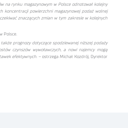
nów na rynku magazynowym w Polsce odnotował kolejny
ch koncentracji powierzchni magazynowej podaż wolnej
 oczekiwać znaczących zmian w tym zakresie w kolejnych
w Polsce.
 także prognozy dotyczące spodziewanej niższej podaży
wzrostów czynszów wywoławczych, a nowi najemcy mogą
stawek efektywnych. –
ostrzega Michał Kozdrój, Dyrektor