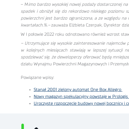
– M
imo bardzo wysokiej nowej podaży dostarczonej n
spadek i obniżył się do rekordowo niskiego poziomu 
powierzchni jest bardzo ograniczona, a ze względu na 
kwartałach.%.–
zauważa Elżbieta Czerpak, Dyrektor dz
W I połowie 2022 roku odnotowano również wzrost st
– Utrzymujące się wysokie zainteresowanie najemców p
w kolejnych miesiącach stawiają w lepszej sytuacji
spodziewać się, że deweloperzy oferować będą mniejsze 
działu Wynajmu Powierzchni Magazynowych i Przemysł
Powiązane wpisy:
Stanął 2001 zielony automat One Box Allegro
Nowy magazyn spekulacyjny powstaje w Prologis 
Uroczyste rozpoczęcie budowy nowej bocznicy i 