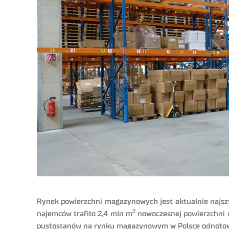
Rynek powierzchni magazynowych jest aktualnie najsz
2
najemców trafiło 2,4 mln m
nowoczesnej powierzchni 
pustostanów na rynku magazynowym w Polsce odnotowa