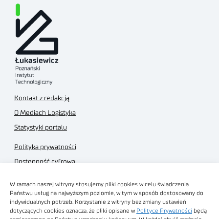
Kontakt z redakcją
O Mediach Logistyka
Statystyki portalu
Polityka prywatności
Dostępność cyfrowa
Regulamin Portalu
W ramach naszej witryny stosujemy pliki cookies w celu świadczenia
Regulamin sklepu
Państwu usług na najwyższym poziomie, w tym w sposób dostosowany do
indywidualnych potrzeb. Korzystanie z witryny bez zmiany ustawień
dotyczących cookies oznacza, że pliki opisane w
Polityce Prywatności
będą