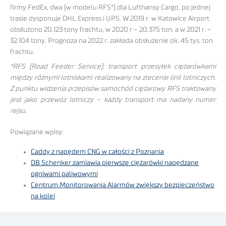
firmy FedEx, dwa (w modelu RFS*) dla Lufthansy Cargo, po jednej
trasie dysponuje DHL Express i UPS. W 2019 r. w Katowice Airport
obsłużono 20.123 tony frachtu, w 2020 r – 20.375 ton, a w 2021 r. –
32.104 tony. Prognoza na 2022 r. zakłada obsłużenie ok. 45 tys. ton
frachtu.
*RFS (Road Feeder Service): transport przesyłek ciężarówkami
między różnymi lotniskami realizowany na zlecenie linii lotniczych.
Z punktu widzenia przepisów samochód ciężarowy RFS traktowany
jest jako przewóz lotniczy – każdy transport ma nadany numer
rejsu.
Powiązane wpisy:
Caddy z napędem CNG w całości z Poznania
DB Schenker zamiawia pierwsze ciężarówki napędzane
ogniwami paliwowymi
Centrum Monitorowania Alarmów zwiększy bezpieczeństwo
na kolei