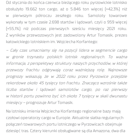
Od stycznia do końca czerwca bieżącego roku pyrzowickie lotnisko
obsłużyło 19.662 ton cargo, aż o 5.846 ton więcej (+42,3%) niż
w pierwszym półroczu zeszłego roku. Samoloty towarowe
wykonały w tym czasie 2.698 startów i lądowań, czyli o 959 więcej
(+55,1%) niż podczas pierwszych sześciu miesięcy 2021 roku.
Z wyników przewozowych jest zadowolony Artur Tomasik, prezes
katowickiego lotniskiem im. Wojciecha Korfantego:
– Cały czas umacniamy się na pozycji lidera w segmencie cargo
w gronie trzynastu polskich lotnisk regionalnych. To ważna
informacja, z perspektywy struktury naszych przychodów, w której
przewozy frachtu odgrywają coraz ważniejszą rolę. Najnowsze
prognozy wskazują, że w 2022 roku przez Pyrzowice przejdzie
rekordowe około 45 tysięcy ton frachtu. Znacząco wzrośnie także
liczba startów i lądowań samolotów cargo, po raz pierwszy
w historii portu powinno być ich około 7 tysięcy w skali dwunastu
miesięcy –
prognozuje Artur Tomasik.
Na lotnisku imienia Wojciecha Korfantego regionalne bazy mają
czołowi operatorzy cargo w Europie. Aktualnie siatka regularnych
połączeń towarowych portu lotniczego w Pyrzowicach obejmuje
dziesięć tras. Cztery kierunki obsługiwane są dla Amazona, dwa dla