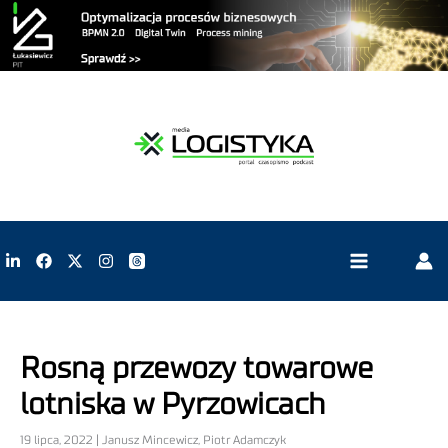
Rosną przewozy towarowe
lotniska w Pyrzowicach
19 lipca, 2022 | Janusz Mincewicz, Piotr Adamczyk