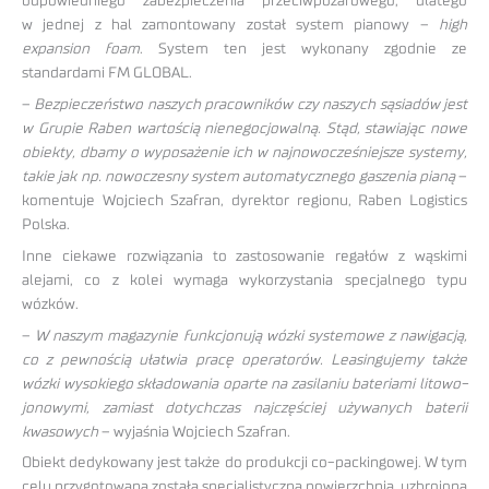
odpowiedniego zabezpieczenia przeciwpożarowego, dlatego
w jednej z hal zamontowany został system pianowy –
high
expansion foam
. System ten jest wykonany zgodnie ze
standardami FM GLOBAL.
–
Bezpieczeństwo naszych pracowników czy naszych sąsiadów jest
w Grupie Raben wartością nienegocjowalną. Stąd, stawiając nowe
obiekty, dbamy o wyposażenie ich w najnowocześniejsze systemy,
takie jak np. nowoczesny system automatycznego gaszenia pianą
–
komentuje Wojciech Szafran, dyrektor regionu, Raben Logistics
Polska.
Inne ciekawe rozwiązania to zastosowanie regałów z wąskimi
alejami, co z kolei wymaga wykorzystania specjalnego typu
wózków.
–
W naszym magazynie funkcjonują wózki systemowe z nawigacją,
co z pewnością ułatwia pracę operatorów. Leasingujemy także
wózki wysokiego składowania oparte na zasilaniu bateriami litowo-
jonowymi, zamiast dotychczas najczęściej używanych baterii
kwasowych
– wyjaśnia Wojciech Szafran.
Obiekt dedykowany jest także do produkcji co-packingowej. W tym
celu przygotowana została specjalistyczna powierzchnia, uzbrojona