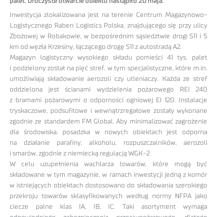
palet. Uroczyste otwarcie obiektu nastąpiło 20 maja.
Inwestycja zlokalizowana jest na terenie Centrum Magazynowo-
Logistycznego Raben Logistics Polska, znajdującego się przy ulicy
Zbożowej w Robakowie, w bezpośrednim sąsiedztwie drogi S11 i 5
km od węzła Krzesiny, łączącego drogę S11 z autostradą A2.
Magazyn logistyczny wysokiego składu pomieści 41 tys. palet
i podzielony został na pięć stref, w tym specjalistyczne, które m.in.
umożliwiają składowanie aerozoli czy utleniaczy. Każda ze stref
oddzielona jest ścianami wydzielenia pożarowego REI 240
z bramami pożarowymi o odporności ogniowej EI 120. Instalacje
tryskaczowe, podsufitowe i wewnątrzregałowe zostały wykonane
zgodnie ze standardem FM Global. Aby minimalizować zagrożenie
dla środowiska, posadzka w nowych obiektach jest odporna
na działanie parafiny, alkoholu, rozpuszczalników, aerozoli
i smarów, zgodnie z niemiecką regulacją WGK-2
W celu uzupełnienia wachlarza towarów, które mogą być
składowane w tym magazynie, w ramach inwestycji jedną z komór
w istniejących obiektach dostosowano do składowania szerokiego
przekroju towarów sklasyfikowanych według normy NFPA jako
ciecze palne klas IA, IB, IC. Taki asortyment wymaga