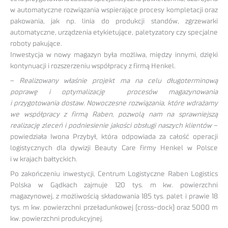
w automatyczne rozwiązania wspierające procesy kompletacji oraz
pakowania, jak np. linia do produkcji standów, zgrzewarki
automatyczne, urządzenia etykietujące, paletyzatory czy specjalne
roboty pakujące.
Inwestycja w nowy magazyn była możliwa, między innymi, dzięki
kontynuacji i rozszerzeniu współpracy z firmą Henkel.
–
Realizowany właśnie projekt ma na celu długoterminową
poprawę i optymalizację procesów magazynowania
i przygotowania dostaw. Nowoczesne rozwiązania, które wdrażamy
we współpracy z firmą Raben, pozwolą nam na sprawniejszą
realizację zleceń i podniesienie jakości obsługi naszych klientów
–
powiedziała Iwona Przybył, która odpowiada za całość operacji
logistycznych dla dywizji Beauty Care firmy Henkel w Polsce
i w krajach bałtyckich.
Po zakończeniu inwestycji, Centrum Logistyczne Raben Logistics
Polska w Gądkach zajmuje 120 tys. m kw. powierzchni
magazynowej, z możliwością składowania 185 tys. palet i prawie 18
tys. m kw. powierzchni przeładunkowej (cross-dock) oraz 5000 m
kw. powierzchni produkcyjnej.