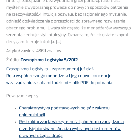
i intuicji. Zarządzanie bez wyobraźni grozi porażką, natomiast
myślenie z wyobraźnią prowadzi do nowych sposobów patrzenia
na rzeczywistość.4 Intuicja pozwala, bez racjonalnego myślenia,
odnieść doświadczenia z przeszłości do sprawnego rozwiązania
obecnego problemu. Uważa się często, że menadżerów wyższego
szczebla cechuje styl intuicyjny. Oznacza to, że ich ostatecznymi
decyzjami kieruje intuicja. (…)
Artykuł zawiera 43611 znaków.
Źródło:
Czasopismo Logistyka 5/2012
Czasopismo Logistyka – zaprenumeruj już dziś!
Rola współczesnego menedżera i jego nowe koncepcje
w zarządzaniu zasobami ludzkimi – plik PDF do pobrania
Powiązane wpisy:
Charakterystyka podstawowych pojęć z zakresu
epidemiologii
Restrukturyzacja wierzytelności jako forma zarządzania
przedsiębiorstwem. Analiza wybranych instrumentów
prawnych. Część druga