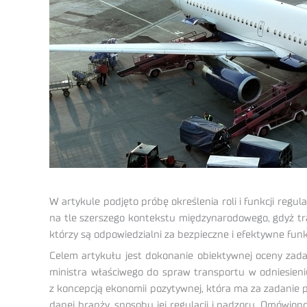
W artykule podjęto próbę określenia roli i funkcji reg
na tle szerszego kontekstu międzynarodowego, gdyż tr
którzy są odpowiedzialni za bezpieczne i efektywne fun
Celem artykułu jest dokonanie obiektywnej oceny zadań
ministra właściwego do spraw transportu w odniesieni
z koncepcją ekonomii pozytywnej, która ma za zadanie 
danej branży, sposobu jej regulacji i nadzoru. Omówio