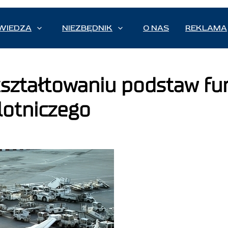
WIEDZA
NIEZBĘDNIK
O NAS
REKLAMA
kształtowaniu podstaw f
lotniczego