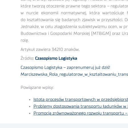
które tworzą otoczenie prawne tego sektora – regulato
w nurcie ekonomii normatywnej, która wartościuje 
do kształtowania się badanych zjawisk w przyszłości. O
Jednakże, w celu złagodzenia subiektywizmu ocen, w p
Budownictwa i Gospodarki Morskiej (MTBiGM) oraz Urzę
rolę.
Artykuł zawiera 34210 znaków.
Źródło:
Czasopismo Logistyka
Czasopismo Logistyka – zaprenumeruj już dziś!
Marciszewska_Rola_regulatorow_w_ksztaltowaniu_trans
Powiązane wpisy:
Istota procesów transportowych w przedsiębiors
Problemy dostosowania transportu ładunków w 
Promocja zrównoważonego rozwoju transportu –