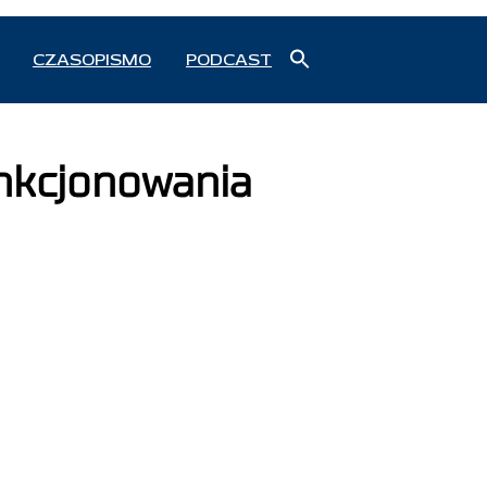
Search
CZASOPISMO
PODCAST
for:
Search Button
unkcjonowania