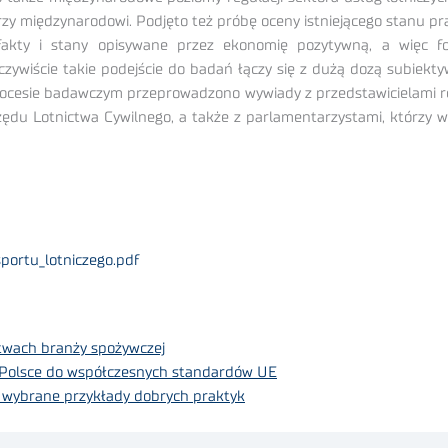
rzy międzynarodowi. Podjęto też próbę oceny istniejącego stanu p
fakty i stany opisywane przez ekonomię pozytywną, a więc f
czywiście takie podejście do badań łączy się z dużą dozą subiekt
rocesie badawczym przeprowadzono wywiady z przedstawicielami re
du Lotnictwa Cywilnego, a także z parlamentarzystami, którzy w
portu_lotniczego.pdf
twach branży spożywczej
Polsce do współczesnych standardów UE
 wybrane przykłady dobrych praktyk