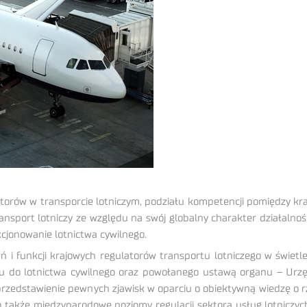
ulatorów w transporcie lotniczym, podziału kompetencji pomiędzy k
ansport lotniczy ze względu na swój globalny charakter działalno
kcjonowanie lotnictwa cywilnego.
 i funkcji krajowych regulatorów transportu lotniczego w świetl
u do lotnictwa cywilnego oraz powołanego ustawą organu – Urzę
przedstawienie pewnych zjawisk w oparciu o obiektywną wiedzę o 
no także międzynarodowe poziomy regulacji sektora usług lotniczyc