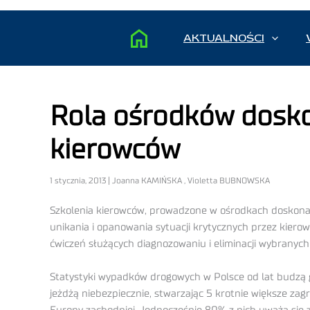
AKTUALNOŚCI
Rola ośrodków doskon
kierowców
1 stycznia, 2013 | Joanna KAMIŃSKA , Violetta BUBNOWSKA
Szkolenia kierowców, prowadzone w ośrodkach doskonale
unikania i opanowania sytuacji krytycznych przez kie
ćwiczeń służących diagnozowaniu i eliminacji wybranyc
Statystyki wypadków drogowych w Polsce od lat budzą gr
jeżdżą niebezpiecznie, stwarzając 5 krotnie większe zag