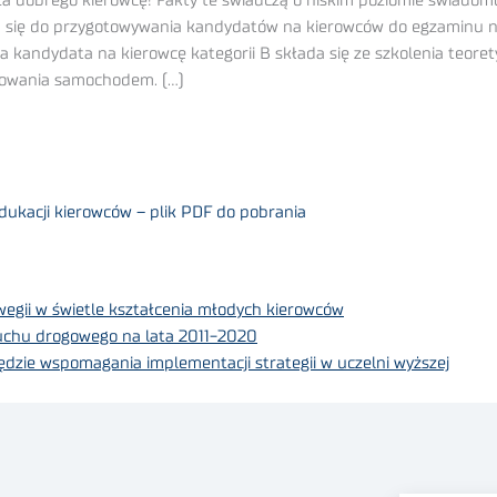
za dobrego kierowcę! Fakty te świadczą o niskim poziomie świadom
się do przygotowywania kandydatów na kierowców do egzaminu na 
dla kandydata na kierowcę kategorii B składa się ze szkolenia teo
ierowania samochodem. (…)
dukacji kierowców – plik PDF do pobrania
egii w świetle kształcenia młodych kierowców
ruchu drogowego na lata 2011-2020
ędzie wspomagania implementacji strategii w uczelni wyższej