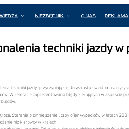
WIEDZA
NIEZBĘDNIK
O NAS
REKLAMA
alenia techniki jazdy w 
nia techniki jazdy, przyczyniają się do wzrostu świadomości ryzy
rowców. W referacie zaprezentowano błędy kierujących w aspekcie 
h błędów.
ozę. Starania o zmniejszenie liczby ofiar wypadków w latach 2001-
rożenie niż kierowcy w krajach