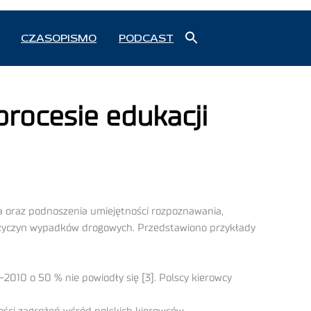
Search
CZASOPISMO
PODCAST
for:
Search Button
procesie edukacji
ka oraz podnoszenia umiejętności rozpoznawania,
przyczyn wypadków drogowych. Przedstawiono przykłady
2010 o 50 % nie powiodły się [3]. Polscy kierowcy