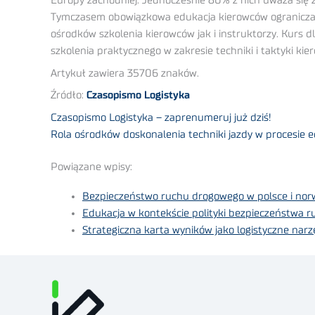
Europy zachodniej. Jednocześnie 80% z nich uważa się 
Tymczasem obowiązkowa edukacja kierowców ogranicza 
ośrodków szkolenia kierowców jak i instruktorzy. Kurs 
szkolenia praktycznego w zakresie techniki i taktyki k
Artykuł zawiera 35706 znaków.
Źródło:
Czasopismo Logistyka
Czasopismo Logistyka – zaprenumeruj już dziś!
Rola ośrodków doskonalenia techniki jazdy w procesie e
Powiązane wpisy:
Bezpieczeństwo ruchu drogowego w polsce i norw
Edukacja w kontekście polityki bezpieczeństwa 
Strategiczna karta wyników jako logistyczne narz