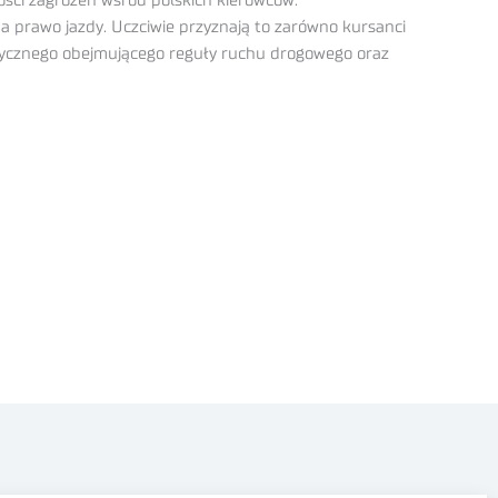
ości zagrożeń wśród polskich kierowców.
prawo jazdy. Uczciwie przyznają to zarówno kursanci
retycznego obejmującego reguły ruchu drogowego oraz