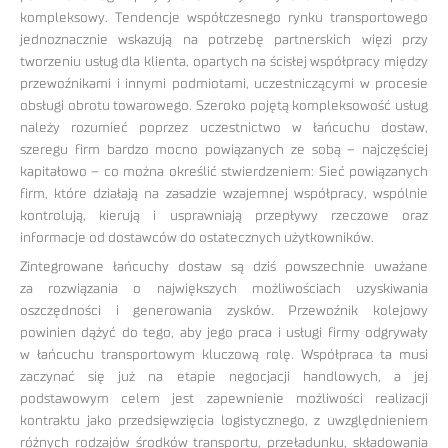
kompleksowy. Tendencje współczesnego rynku transportowego
jednoznacznie wskazują na potrzebę partnerskich więzi przy
tworzeniu usług dla klienta, opartych na ścisłej współpracy między
przewoźnikami i innymi podmiotami, uczestniczącymi w procesie
obsługi obrotu towarowego. Szeroko pojętą kompleksowość usług
należy rozumieć poprzez uczestnictwo w łańcuchu dostaw,
szeregu firm bardzo mocno powiązanych ze sobą – najczęściej
kapitałowo – co można określić stwierdzeniem: Sieć powiązanych
firm, które działają na zasadzie wzajemnej współpracy, wspólnie
kontrolują, kierują i usprawniają przepływy rzeczowe oraz
informacje od dostawców do ostatecznych użytkowników.
Zintegrowane łańcuchy dostaw są dziś powszechnie uważane
za rozwiązania o największych możliwościach uzyskiwania
oszczędności i generowania zysków. Przewoźnik kolejowy
powinien dążyć do tego, aby jego praca i usługi firmy odgrywały
w łańcuchu transportowym kluczową rolę. Współpraca ta musi
zaczynać się już na etapie negocjacji handlowych, a jej
podstawowym celem jest zapewnienie możliwości realizacji
kontraktu jako przedsięwzięcia logistycznego, z uwzględnieniem
różnych rodzajów środków transportu, przeładunku, składowania