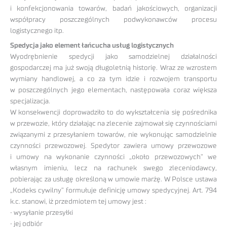
i konfekcjonowania towarów, badań jakościowych, organizacji
współpracy poszczególnych podwykonawców procesu
logistycznego itp.
Spedycja jako element łańcucha usług logistycznych
Wyodrębnienie spedycji jako samodzielnej działalności
gospodarczej ma już swoją długoletnią historię. Wraz ze wzrostem
wymiany handlowej, a co za tym idzie i rozwojem transportu
w poszczególnych jego elementach, następowała coraz większa
specjalizacja.
W konsekwencji doprowadziło to do wykształcenia się pośrednika
w przewozie, który działając na zlecenie zajmował się czynnościami
związanymi z przesyłaniem towarów, nie wykonując samodzielnie
czynności przewozowej. Spedytor zawiera umowy przewozowe
i umowy na wykonanie czynności „około przewozowych” we
własnym imieniu, lecz na rachunek swego zleceniodawcy,
pobierając za usługę określoną w umowie marżę. W Polsce ustawa
„Kodeks cywilny” formułuje definicję umowy spedycyjnej. Art. 794
k.c. stanowi, iż przedmiotem tej umowy jest :
• wysyłanie przesyłki
• jej odbiór