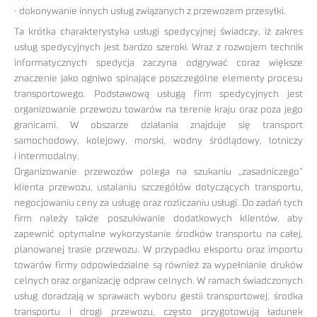
• dokonywanie innych usług związanych z przewozem przesyłki.
Ta krótka charakterystyka usługi spedycyjnej świadczy, iż zakres
usług spedycyjnych jest bardzo szeroki. Wraz z rozwojem technik
informatycznych spedycja zaczyna odgrywać coraz większe
znaczenie jako ogniwo spinające poszczególne elementy procesu
transportowego. Podstawową usługą firm spedycyjnych jest
organizowanie przewozu towarów na terenie kraju oraz poza jego
granicami. W obszarze działania znajduje się transport
samochodowy, kolejowy, morski, wodny śródlądowy, lotniczy
i intermodalny.
Organizowanie przewozów polega na szukaniu „zasadniczego”
klienta przewozu, ustalaniu szczegółów dotyczących transportu,
negocjowaniu ceny za usługę oraz rozliczaniu usługi. Do zadań tych
firm należy także poszukiwanie dodatkowych klientów, aby
zapewnić optymalne wykorzystanie środków transportu na całej,
planowanej trasie przewozu. W przypadku eksportu oraz importu
towarów firmy odpowiedzialne są również za wypełnianie druków
celnych oraz organizację odpraw celnych. W ramach świadczonych
usług doradzają w sprawach wyboru gestii transportowej, środka
transportu i drogi przewozu, często przygotowują ładunek