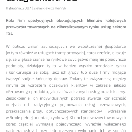
11 grudnia, 2007 | Zielaskiewicz Henryk
Rola firm spedycyjnych obsługujących klientów kolejowych
przewozów towarowych na zliberalizowanym rynku usług sektora
TSL
W obliczu zmian zachodzących we współczesnej gospodarce
(w tym również w usługach transportowych), coraz częściej okazuje
się, że większe szanse na rynkowe zwycięstwo mają nie pojedyncze
podmioty, działające tylko w bardzo wąskim przedziale rynku
i konkurujące ze sobą, lecz ich grupy lub duże firmy mogące
tworzyć spójne łańcuchy dostaw. Zmiany te związane są między
innymi ze wzrostem oczekiwań klientów w zakresie jakości
oferowanego produktu, jakości świadczonych usług oraz ich ceny.
Zaspokojenie ich indywidualnych potrzeb stwarza konieczność
odejścia od tradycyjnego pojmowania usług przewozowych,
przekraczania progu dotychczasowych standardów i wdrażanie
w firmie pełnej orientacji rynkowej. Klienci przewozów towarowych
coraz częściej wymagają pojedynczego, wyraźnie wskazanego
partnera usług i przy jednoczesnym wykonaniu ich w sposób