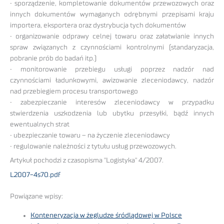
• sporządzenie, kompletowanie dokumentów przewozowych oraz
innych dokumentów wymaganych odrębnymi przepisami kraju
importera, eksportera oraz dystrybucja tych dokumentów
• organizowanie odprawy celnej towaru oraz załatwianie innych
spraw związanych z czynnościami kontrolnymi (standaryzacja,
pobranie prób do badań itp.)
• monitorowanie przebiegu usługi poprzez nadzór nad
czynnościami ładunkowymi, awizowanie zleceniodawcy, nadzór
nad przebiegiem procesu transportowego
• zabezpieczanie interesów zleceniodawcy w przypadku
stwierdzenia uszkodzenia lub ubytku przesyłki, bądź innych
ewentualnych strat
• ubezpieczanie towaru – na życzenie zleceniodawcy
• regulowanie należności z tytułu usług przewozowych.
Artykuł pochodzi z czasopisma "Logistyka" 4/2007.
L2007-4s70.pdf
Powiązane wpisy:
Konteneryzacja w żegludze śródlądowej w Polsce