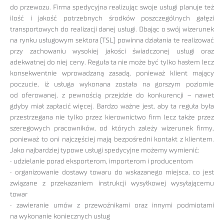
do przewozu. Firma spedycyjna realizując swoje usługi planuje też
ilość i jakość potrzebnych środków poszczególnych gałęzi
transportowych do realizacji danej usługi. Dbając o swój wizerunek
na rynku usługowym sektora (TSL) powinna działania te realizować
przy zachowaniu wysokiej jakości świadczonej usługi oraz
adekwatnej do niej ceny. Reguła ta nie może być tylko hasłem lecz
konsekwentnie wprowadzaną zasadą, ponieważ klient mający
poczucie, iż usługa wykonana została na gorszym poziomie
od oferowanej, z pewnością przejdzie do konkurencji – nawet
gdyby miał zapłacić więcej. Bardzo ważne jest, aby ta reguła była
przestrzegana nie tylko przez kierownictwo firm lecz także przez
szeregowych pracowników, od których zależy wizerunek firmy,
ponieważ to oni najczęściej mają bezpośredni kontakt z klientem.
Jako najbardziej typowe usługi spedycyjne możemy wymienić:
• udzielanie porad eksporterom, importerom i producentom
• organizowanie dostawy towaru do wskazanego miejsca, co jest
związane z przekazaniem instrukcji wysyłkowej wysyłającemu
towar
• zawieranie umów z przewoźnikami oraz innymi podmiotami
na wykonanie koniecznych usług