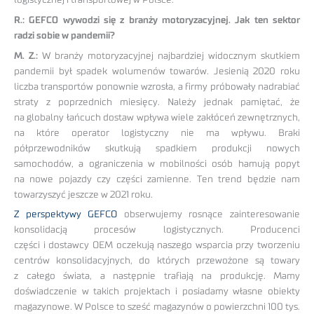
R.: GEFCO wywodzi się z branży motoryzacyjnej. Jak ten sektor
radzi sobie w pandemii?
M. Z.:
W branży motoryzacyjnej najbardziej widocznym skutkiem
pandemii był spadek wolumenów towarów. Jesienią 2020 roku
liczba transportów ponownie wzrosła, a firmy próbowały nadrabiać
straty z poprzednich miesięcy. Należy jednak pamiętać, że
na globalny łańcuch dostaw wpływa wiele zakłóceń zewnętrznych,
na które operator logistyczny nie ma wpływu. Braki
półprzewodników skutkują spadkiem produkcji nowych
samochodów, a ograniczenia w mobilności osób hamują popyt
na nowe pojazdy czy części zamienne. Ten trend będzie nam
towarzyszyć jeszcze w 2021 roku.
Z perspektywy GEFCO
obserwujemy rosnące zainteresowanie
konsolidacją procesów logistycznych. Producenci
części i dostawcy OEM oczekują naszego wsparcia przy tworzeniu
centrów konsolidacyjnych, do których przewożone są towary
z całego świata, a następnie trafiają na produkcję. Mamy
doświadczenie w takich projektach i posiadamy własne obiekty
magazynowe. W Polsce to sześć magazynów o powierzchni 100 tys.