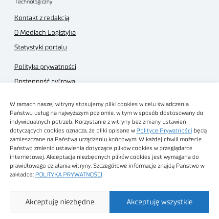
Kontakt z redakcją
O Mediach Logistyka
Statystyki portalu
Polityka prywatności
Dostępność cyfrowa
Regulamin Portalu
W ramach naszej witryny stosujemy pliki cookies w celu świadczenia
Regulamin sklepu
Państwu usług na najwyższym poziomie, w tym w sposób dostosowany do
indywidualnych potrzeb. Korzystanie z witryny bez zmiany ustawień
dotyczących cookies oznacza, że pliki opisane w
Polityce Prywatności
będą
zamieszczane na Państwa urządzeniu końcowym. W każdej chwili możecie
Państwo zmienić ustawienia dotyczące plików cookies w przeglądarce
internetowej. Akceptacja niezbędnych plików cookies jest wymagana do
Obrazy stockowe
prawidłowego działania witryny. Szczegółowe informacje znajdą Państwo w
autorstwa
zakładce:
POLITYKA PRYWATNOŚCI
.
Sieć Badawcza Łukasiewicz - Poznański Instytut
Akceptuję niezbędne
Akceptuję wszystkie
Technologiczny