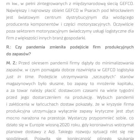
m kw., w pełni zintegrowanych z międzynarodową siecią GEFCO.
Największy i najnowszy obiekt GEFCO w Psarach pod Wrocławiem
jest światowym centrum dystrybucyjnym dla wiodącego
producenta komponentów i części motoryzacyjnych. Oczywiście
poza sektorem motoryzacyjnym świadczymy usługi logistyczne dla
firm z większości innych branż gospodarki.
R.: Czy pandemia zmieniła podejście firm produkcyjnych
do zapasów?
M. Z.:
Przed okresem pandemii firmy dążyły do minimalizowania
zapasów, w czym pomagała dobrze rozwinięta w GEFCO logistyka
just in time
. Podejście utrzymywania „szczupłych” stanów
magazynowych było słuszne, bo zapasy to mrożenie kapitału,
a za towar należy płacić dostawcom czasami na wiele tygodni
przed jego dostarczeniem na produkcję. Wybuch pandemii
i zakłócenia w łańcuchach dostaw pokazały, że w kryzysie firma
produkcyjna utrzymująca wyłącznie zapasy krytyczne jest zbyt
mocno narażona na przestoje. Wystarczy przypomnieć sobie, co
działo się w Europie wiosną 2020 roku, gdy koronawirus wstrzymał
planowe dostawy z Azji. Takiego rozwoju sytuacji nikt się nie
spodziewał. Pojawiła się konieczność pilnego szukania