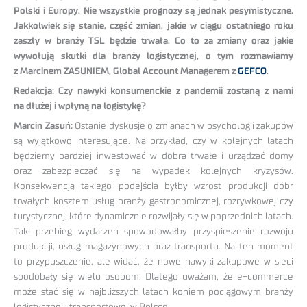
Polski i Europy. Nie wszystkie prognozy są jednak pesymistyczne.
Jakkolwiek się stanie, część zmian, jakie w ciągu ostatniego roku
zaszły w branży TSL będzie trwała. Co to za zmiany oraz jakie
wywołują skutki dla branży logistycznej, o tym rozmawiamy
z Marcinem ZASUNIEM, Global Account Managerem z
GEFCO
.
Redakcja: Czy nawyki konsumenckie z pandemii zostaną z nami
na dłużej i wpłyną na logistykę?
Marcin Zasuń:
Ostanie dyskusje o zmianach w psychologii zakupów
są wyjątkowo interesujące. Na przykład, czy w kolejnych latach
będziemy bardziej inwestować w dobra trwałe i urządzać domy
oraz zabezpieczać się na wypadek kolejnych kryzysów.
Konsekwencją takiego podejścia byłby wzrost produkcji dóbr
trwałych kosztem usług branży gastronomicznej, rozrywkowej czy
turystycznej, które dynamicznie rozwijały się w poprzednich latach.
Taki przebieg wydarzeń spowodowałby przyspieszenie rozwoju
produkcji, usług magazynowych oraz transportu. Na ten moment
to przypuszczenie, ale widać, że nowe nawyki zakupowe w sieci
spodobały się wielu osobom. Dlatego uważam, że e-commerce
może stać się w najbliższych latach koniem pociągowym branży
logistycznej i transportowej w Polsce.