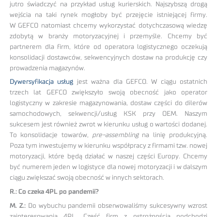
jutro świadczyć na przykład usług kurierskich. Najszybszą drogą
wejścia na taki rynek mogłoby być przejęcie istniejącej firmy.
W GEFCO natomiast chcemy wykorzystać dotychczasową wiedzę
zdobytą w branży motoryzacyjnej i przemyśle. Chcemy być
partnerem dla firm, które od operatora logistycznego oczekują
konsolidacji dostawców, sekwencyjnych dostaw na produkcję czy
prowadzenia magazynów.
Dywersyfikacja usług
jest ważna dla GEFCO. W ciągu ostatnich
trzech lat GEFCO zwiększyło swoją obecność jako operator
logistyczny w zakresie magazynowania, dostaw części do dilerów
samochodowych, sekwencji/usług KSK przy OEM. Naszym
sukcesem jest również zwrot w kierunku usług o wartości dodanej.
To konsolidacje towarów,
pre-assembling
na linię produkcyjną.
Poza tym inwestujemy w kierunku współpracy z firmami tzw. nowej
motoryzacji, które będą działać w naszej części Europy. Chcemy
być numerem jeden w logistyce dla nowej motoryzacji i w dalszym
ciągu zwiększać swoją obecność w innych sektorach.
R.: Co czeka 4PL po pandemii?
M. Z.:
Do wybuchu pandemii obserwowaliśmy sukcesywny wzrost
zainteresowania 4PL. Część firm z ostrożnością podchodzi