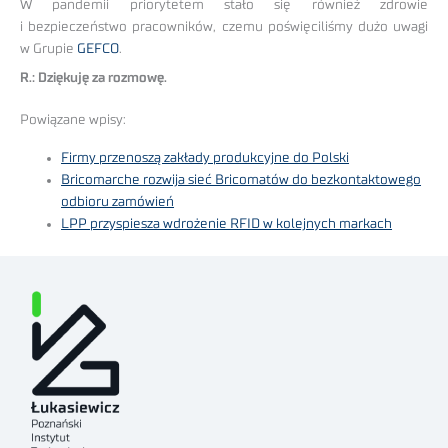
W pandemii priorytetem stało się również zdrowie
i bezpieczeństwo pracowników, czemu poświęciliśmy dużo uwagi
w Grupie
GEFCO
.
R.: Dziękuję za rozmowę.
Powiązane wpisy:
Firmy przenoszą zakłady produkcyjne do Polski
Bricomarche rozwija sieć Bricomatów do bezkontaktowego
odbioru zamówień
LPP przyspiesza wdrożenie RFID w kolejnych markach