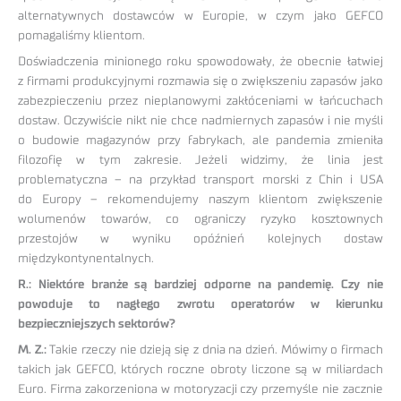
alternatywnych dostawców w Europie, w czym jako GEFCO
pomagaliśmy klientom.
Doświadczenia minionego roku spowodowały, że obecnie łatwiej
z firmami produkcyjnymi rozmawia się o zwiększeniu zapasów jako
zabezpieczeniu przez nieplanowymi zakłóceniami w łańcuchach
dostaw. Oczywiście nikt nie chce nadmiernych zapasów i nie myśli
o budowie magazynów przy fabrykach, ale pandemia zmieniła
filozofię w tym zakresie. Jeżeli widzimy, że linia jest
problematyczna – na przykład transport morski z Chin i USA
do Europy – rekomendujemy naszym klientom zwiększenie
wolumenów towarów, co ograniczy ryzyko kosztownych
przestojów w wyniku opóźnień kolejnych dostaw
międzykontynentalnych.
R.: Niektóre branże są bardziej odporne na pandemię. Czy nie
powoduje to nagłego zwrotu operatorów w kierunku
bezpieczniejszych sektorów?
M. Z.:
Takie rzeczy nie dzieją się z dnia na dzień. Mówimy o firmach
takich jak GEFCO, których roczne obroty liczone są w miliardach
Euro. Firma zakorzeniona w motoryzacji czy przemyśle nie zacznie