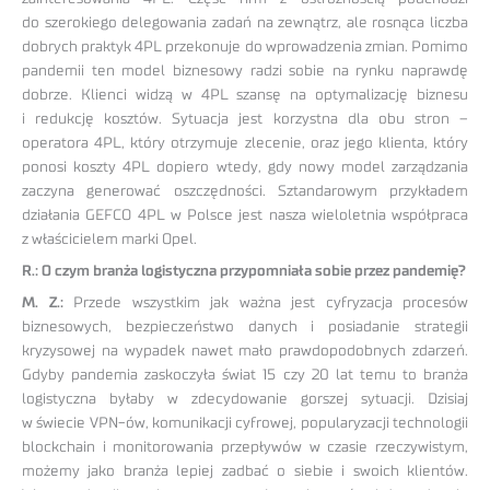
do szerokiego delegowania zadań na zewnątrz, ale rosnąca liczba
dobrych praktyk 4PL przekonuje do wprowadzenia zmian. Pomimo
pandemii ten model biznesowy radzi sobie na rynku naprawdę
dobrze. Klienci widzą w 4PL szansę na optymalizację biznesu
i redukcję kosztów. Sytuacja jest korzystna dla obu stron –
operatora 4PL, który otrzymuje zlecenie, oraz jego klienta, który
ponosi koszty 4PL dopiero wtedy, gdy nowy model zarządzania
zaczyna generować oszczędności. Sztandarowym przykładem
działania GEFCO 4PL w Polsce jest nasza wieloletnia współpraca
z właścicielem marki Opel.
R.: O czym branża logistyczna przypomniała sobie przez pandemię?
M. Z.:
Przede wszystkim jak ważna jest cyfryzacja procesów
biznesowych, bezpieczeństwo danych i posiadanie strategii
kryzysowej na wypadek nawet mało prawdopodobnych zdarzeń.
Gdyby pandemia zaskoczyła świat 15 czy 20 lat temu to branża
logistyczna byłaby w zdecydowanie gorszej sytuacji. Dzisiaj
w świecie VPN-ów, komunikacji cyfrowej, popularyzacji technologii
blockchain i monitorowania przepływów w czasie rzeczywistym,
możemy jako branża lepiej zadbać o siebie i swoich klientów.