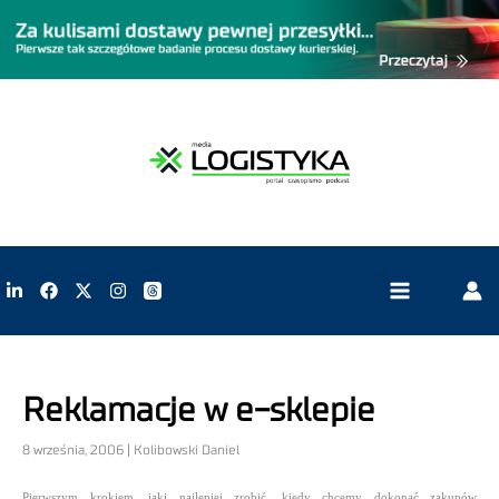
Reklamacje w e-sklepie
8 września, 2006 | Kolibowski Daniel
Pierwszym krokiem, jaki najlepiej zrobić, kiedy chcemy dokonać zakupów