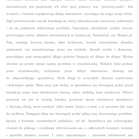
internetowych jest przejrzenie ich ofert przy pomocy tzw. "porównywarki". Jest
to serwis, z którym współpracują sklepy internetowe, wysyłające do niego swoje oferty.
Stąd porównywarka wie jak kształtują się oferty (aktualizowane zazwyczaj codziennie)
i na tej podstawie selekcjonuje produkty. Najczęściej odwiedzane polskie serwisy
porównujące oferty sklepów internetowych to Gemino.pl, 9sekund.pl, czy Skapiec.pl.
Tam, ustalając kryteria (marka, dane techniczne,
kwota) otrzymujemy aktualne
zestawienie cen poszukiwanego przez nas artykułu. Sposób szybki i skuteczny,
pozwalający nam zaoszczędzić długie godziny biegania od sklepu do sklepu. Można
również po prostu wpisać nazwę produktu w wyszukiwarkę. Niektóre linki podane
przez wyszukiwarkę, wykupione przez sklepy internetowe, skierują nas
do odpowiedniego sprzedawcy. Krok drugi to oczywiście złożenie zamówienia
i dokonanie opłaty. Warto przy tym dodać, że sprzedawca ma obowiązek podać przed
transakcją swoje dane
teleadresowe (nazwę, adres, siedzibę, dane rejestrowe). Wbrew
pozorom nie jest to wymóg banalny, ponieważ strona internetowa sprzedawcy
z fikcyjną ofertą, może zawierać tylko numer konta i e-mail, a to powinno dać nam
do myślenia. Następnie sklep ma obowiązek podać pełną cenę oferowanego produktu,
łącznie z kosztami ewentualnych podatków, ceł itd. Sprzedawca jest zobowiązany
również do pełnego i czytelnego informowania nas, o całkowitych kosztach, terminie
i sposobie dostawy towaru. I rzecz najważniejsza – powinien informować nas