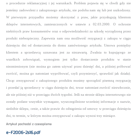
o procedurze reklamacyjnej i jej warunkach. Problem pojawia się w chwili gdy nie
jesteśmy zadowoleni z zakupionego
artykułu, nie podoba nam się lub jest uszkodzony.
W pierwszym przypadku możemy skorzystać z praw, jakie przysługują klientom
sklepów internetowych, zamieszczonych w ustawie z 02.03.2000. O ochronie
niektórych praw konsumentów oraz o odpowiedzialności za szkodę wyrządzoną przez
produkt niebezpieczny. Zapewnia nam ona możliwość rezygnacji z zakupu w ciągu
dziesięciu dni od dostarczenia do domu zamówionego artykułu. Umowa pomiędzy
klientem a sprzedawcą uznawana jest za niezawartą. Zwalnia to kupującego ze
wszelkich zobowiązań, wymogiem jest tylko dostarczenie produktu w stanie
niezmienionym (nie można go zatem używać przez dziesięć dni, a później próbować
zwrócić, można go natomiast wypróbować, czyli przymierzyć, sprawdzić jak działa).
Chcąc zrezygnować z zakupionego
produktu musimy sporządzić pisemną rezygnację
i przesłać ją sprzedawcy w ciągu dziesięciu dni, towar natomiast zwrócić niezwłocznie,
ale nie później niż w przeciągu dwóch tygodni. Jeśli na stronie sklepu internetowego nie
zostały podane wszystkie wymagane, wyszczególnione wcześniej informacje o nazwie,
siedzibie sklepu, cenie, a także prawie do odstąpienia od umowy w przeciągu dziesięciu
dni, to termin, w którym można zrezygnować z zakupu wynosi trzy miesiące.
Artykuł pochodzi z czasopisma
e-F2006-2s16.pdf