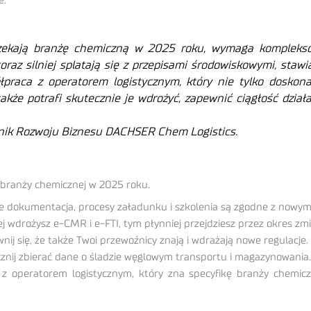
e.
zekają branżę chemiczną w 2025 roku, wymaga kompleksow
 coraz silniej splatają się z przepisami środowiskowymi, st
łpraca z operatorem logistycznym, który nie tylko doskon
akże potrafi skutecznie je wdrożyć, zapewnić ciągłość dział
nik Rozwoju Biznesu DACHSER Chem Logistics.
branży chemicznej w 2025 roku.
 że dokumentacja, procesy załadunku i szkolenia są zgodne z nowym
ej wdrożysz e-CMR i e-FTI, tym płynniej przejdziesz przez okres zmi
j się, że także Twoi przewoźnicy znają i wdrażają nowe regulacje.
cznij zbierać dane o śladzie węglowym transportu i magazynowania.
 z operatorem logistycznym, który zna specyfikę branży chemic