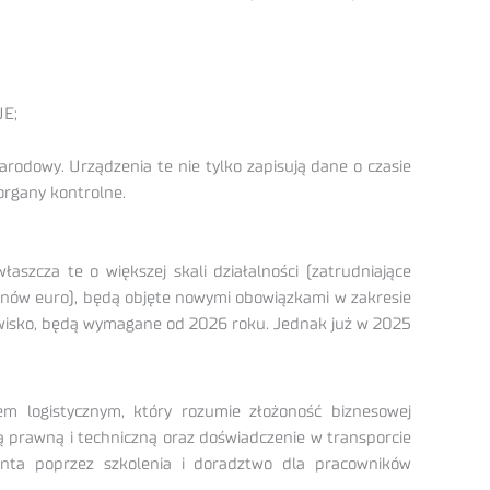
UE;
arodowy. Urządzenia te nie tylko zapisują dane o czasie
organy kontrolne.
aszcza te o większej skali działalności (zatrudniające
ionów euro), będą objęte nowymi obowiązkami w zakresie
owisko, będą wymagane od 2026 roku. Jednak już w 2025
rem logistycznym, który rozumie złożoność biznesowej
ą prawną i techniczną oraz doświadczenie w transporcie
enta poprzez szkolenia i doradztwo dla pracowników