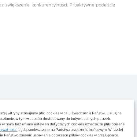
az zwiększenie konkurencyjności. Proaktywne podejście
Polityka prywatności
Dostępność cyfrowa
zej witryny stosujemy pliki cookies w celu świadczenia Państwu usług na
poziomie, w tym w sposób dostosowany do indywidualnych potrzeb.
Regulamin Portalu
z witryny bez zmiany ustawień dotyczących cookies oznacza, że pliki opisane
rywatności
będą zamieszczane na Państwa urządzeniu końcowym. W każdej
Regulamin sklepu
ie Państwo zmienić ustawienia dotyczące plików cookies w przeglądarce