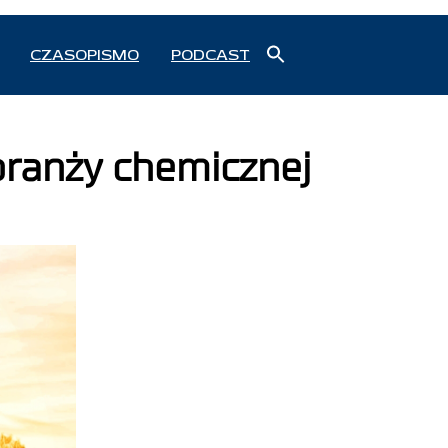
Search
CZASOPISMO
PODCAST
for:
Search Button
branży chemicznej