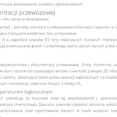
ymusza dostosowanie procedur zgłoszeniowych.
entacji przewozowej
25 roku zaczyna obowiązywać:
warów) – jednolity standard przekazywania informacji o ładunku w 
jący tradycyjne papierowe listy przewozowe;
 II) w pojazdach powyżej 3,5 tony realizujących transport międzyn
ują przekraczanie granic i umożliwiają zdalny odczyt danych przez 
bezpieczeństwa i dokumentacji przewozowej. Firmy chemiczne, zwł
ów euro rocznie lub posiadające aktywa o wartości powyżej 20 mil
e raporty, obejmujące także wpływ operacji logistycznych na środ
ch monitoring i zbieranie danych o emisji CO₂.
operatorem logistycznym
ych powodują, że kluczowe staje się współdziałanie z operato
z sektora chemicznego. Operator powinien posiadać aktualną wiedz
nitorowania oraz raportowania danych. A także wspierać kli