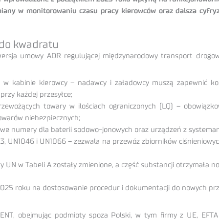
any w monitorowaniu czasu pracy kierowców oraz dalsza cyfryz
 do kwadratu
 wersja umowy ADR regulującej międzynarodowy transport drogow
R w kabinie kierowcy – nadawcy i załadowcy muszą zapewnić ko
przy każdej przesyłce;
zewożących towary w ilościach ograniczonych (LQ) – obowiązk
owarów niebezpiecznych;
owe numery dla baterii sodowo-jonowych oraz urządzeń z systemami
, UN1046 i UN1066 – zezwala na przewóz zbiorników ciśnieniowych
y UN w Tabeli A zostały zmienione, a część substancji otrzymała n
2025 roku na dostosowanie procedur i dokumentacji do nowych prz
NT, obejmując podmioty spoza Polski, w tym firmy z UE, EFTA i