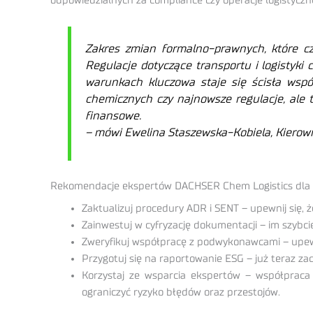
odpowiedzialnych za compliance czy operacje logistyczn
Zakres zmian formalno-prawnych, które c
Regulacje dotyczące transportu i logistyki
warunkach kluczowa staje się ścisła wspó
chemicznych czy najnowsze regulacje, ale t
finansowe.
– mówi Ewelina Staszewska-Kobiela, Kierow
Rekomendacje ekspertów DACHSER Chem Logistics dla 
Zaktualizuj procedury ADR i SENT – upewnij się,
Zainwestuj w cyfryzację dokumentacji – im szybci
Zweryfikuj współpracę z podwykonawcami – upewni
Przygotuj się na raportowanie ESG – już teraz za
Korzystaj ze wsparcia ekspertów – współpraca
ograniczyć ryzyko błędów oraz przestojów.