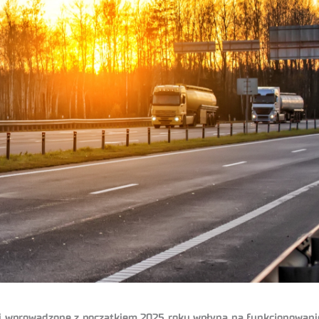
yki wprowadzone z początkiem 2025 roku wpłyną na funkcjonowani