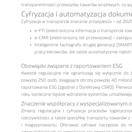
transparentności przewozów towarów wrażliwych, co w
Cyfryzacja i automatyzacja dokum
Cyfryzacja w transporcie znacznie przyśpiesza – od 20
e-FTI (elektroniczna informacja o transporcie to
e-CMR (elektroniczny list przewozowy) – zastępu
inteligentne tachografy drugiej generacji (SMART
pracy kierowców, ale także automatycznie rejestr
Obowiązki związane z raportowaniem ESG
Kwestie regulacyjne nie ograniczają się wyłącznie do 
powyżej 250 osób, osiągające obroty powyżej 40 milion
raportowania ESG (zgodnie z Dyrektywą CSRD). Pierwsz
roku konieczne będzie wdrożenie systemów umożliwiający
Znaczenie współpracy z wyspecjalizowanym 
Zmiany regulacyjne i cyfryzacja procesów logistyczn
rzeczywistości, a także specyfikę transportu towarów 
i magazynowaniu. Oferować cyfrowe narzędzia do mo