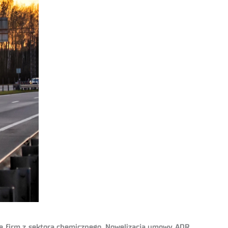
e firm z sektora chemicznego. Nowelizacja umowy ADR,