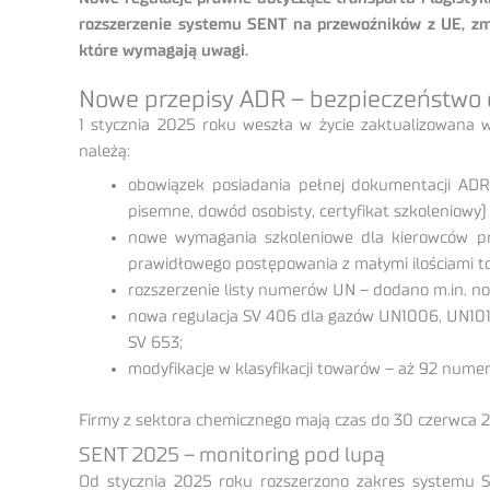
rozszerzenie systemu SENT na przewoźników z UE, zmi
które wymagają uwagi.
Nowe przepisy ADR – bezpieczeństwo
1 stycznia 2025 roku weszła w życie zaktualizowana
należą:
obowiązek posiadania pełnej dokumentacji AD
pisemne, dowód osobisty, certyfikat szkoleniowy) 
nowe wymagania szkoleniowe dla kierowców pr
prawidłowego postępowania z małymi ilościami t
rozszerzenie listy numerów UN – dodano m.in. n
nowa regulacja SV 406 dla gazów UN1006, UN1013
SV 653;
modyfikacje w klasyfikacji towarów – aż 92 numer
Firmy z sektora chemicznego mają czas do 30 czerwca 
SENT 2025 – monitoring pod lupą
Od stycznia 2025 roku rozszerzono zakres systemu SE