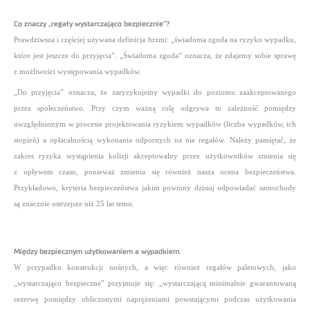
Co znaczy „regały wystarczająco bezpiecznie”?
Prawdziwsza i częściej używana definicja brzmi: „świadoma zgoda na ryzyko wypadku,
które jest jeszcze do przyjęcia”. „Świadoma zgoda” oznacza, że zdajemy sobie sprawę
z możliwości występowania wypadków.
„Do przyjęcia” oznacza, że zaryzykujemy wypadki do poziomu zaakceptowanego
przez społeczeństwo. Przy czym ważną rolę odgrywa tu zależność pomiędzy
uwzględnionym w procesie projektowania ryzykiem wypadków (liczba wypadków, ich
stopień) a opłacalnością wykonania odpornych na nie regałów. Należy pamiętać, że
zakres ryzyka wystąpienia kolizji akceptowalny przez użytkowników zmienia się
z upływem czasu, ponieważ zmienia się również nasza ocena bezpieczeństwa.
Przykładowo, kryteria bezpieczeństwa jakim powinny dzisiaj odpowiadać samochody
są znacznie ostrzejsze niż 25 lat temu.
Między bezpiecznym użytkowaniem a wypadkiem.
W przypadku konstrukcji nośnych, a więc również regałów paletowych, jako
„wystarczająco bezpieczne” przyjmuje się: „wystarczającą minimalnie gwarantowaną
rezerwę pomiędzy obliczonymi naprężeniami powstającymi podczas użytkowania