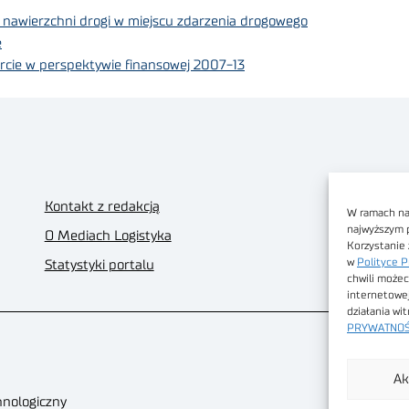
nawierzchni drogi w miejscu zdarzenia drogowego
e
rcie w perspektywie finansowej 2007-13
Kontakt z redakcją
W ramach nas
najwyższym 
O Mediach Logistyka
Korzystanie 
w
Polityce P
Statystyki portalu
chwili możec
internetowe
działania wi
PRYWATNOŚ
Ak
hnologiczny