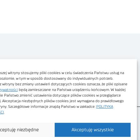
Polityka prywatności
Dostępność cyfrowa
zej witryny stosujemy pliki cookies w celu świadczenia Państwu usług na
poziomie, w tym w sposób dostosowany do indywidualnych potrzeb.
Regulamin Portalu
z witryny bez zmiany ustawień dotyczących cookies oznacza, że pliki opisane
rywatności
będą zamieszczane na Państwa urządzeniu końcowym. W każdej
Regulamin sklepu
ie Państwo zmienić ustawienia dotyczące plików cookies w przeglądarce
j. Akceptacja niezbędnych plików cookies jest wymagana do prawidłowego
tryny. Szczegółowe informacje znajdą Państwo w zakładce:
POLITYKA
CI
.
ceptuję niezbędne
Akceptuję wszystkie