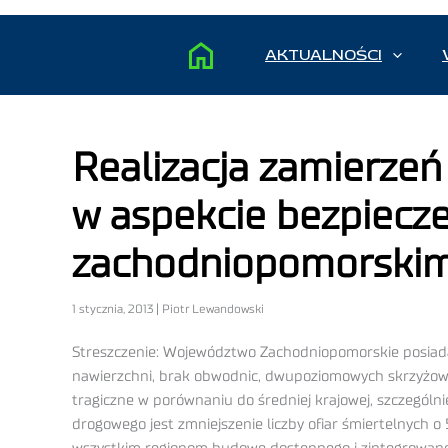
AKTUALNOŚCI
Realizacja zamierzeń
w aspekcie bezpiec
zachodniopomorski
1 stycznia, 2013 | Piotr Lewandowski
Streszczenie: Województwo Zachodniopomorskie posiada 
nawierzchni, brak obwodnic, dwupoziomowych skrzyżow
tragiczne w porównaniu do średniej krajowej, szczególn
drogowego jest zmniejszenie liczby ofiar śmiertelnych 