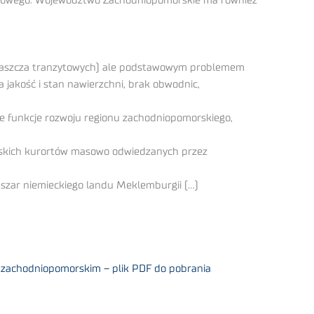
gowego. Województwo Zachodniopomorskie ma również
właszcza tranzytowych) ale podstawowym problemem
 jakość i stan nawierzchni, brak obwodnic,
e funkcje rozwoju regionu zachodniopomorskiego,
rskich kurortów masowo odwiedzanych przez
bszar niemieckiego landu Meklemburgii (…)
e zachodniopomorskim – plik PDF do pobrania