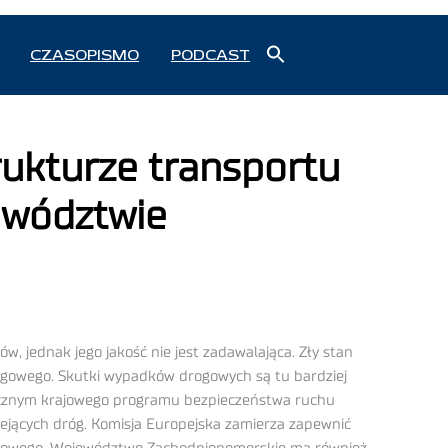
Search
CZASOPISMO
PODCAST
for:
Search Button
rukturze transportu
ewództwie
 jednak jego jakość nie jest zadawalająca. Zły stan
gowego. Skutki wypadków drogowych są tu bardziej
tegicznym krajowego programu bezpieczeństwa ruchu
iejących dróg. Komisja Europejska zamierza zapewnić