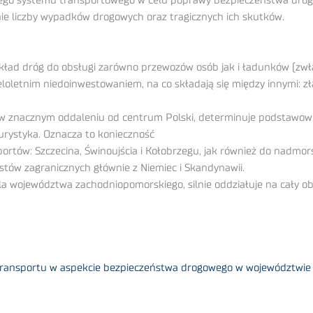
ego systemu transportowego w celu poprawy bezpieczeństwa dro
enie liczby wypadków drogowych oraz tragicznych ich skutków.
kład dróg do obsługi zarówno przewozów osób jak i ładunków (z
loletnim niedoinwestowaniem, na co składają się między innymi: zła
, w znacznym oddaleniu od centrum Polski, determinuje podstawow
urystyka. Oznacza to konieczność
tów: Szczecina, Świnoujścia i Kołobrzegu, jak również do nadmo
tów zagranicznych głównie z Niemiec i Skandynawii.
dla województwa zachodniopomorskiego, silnie oddziałuje na cały o
e transportu w aspekcie bezpieczeństwa drogowego w województwi