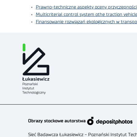
Prawno-techniczne aspekty oceny przyczepności 
Multicriterial control system othe traction vehicl
Finansowanie rozwiązań ekologicznych w transpo
Obrazy stockowe autorstwa
Sieć Badawcza Łukasiewicz - Poznański Instytut Tec