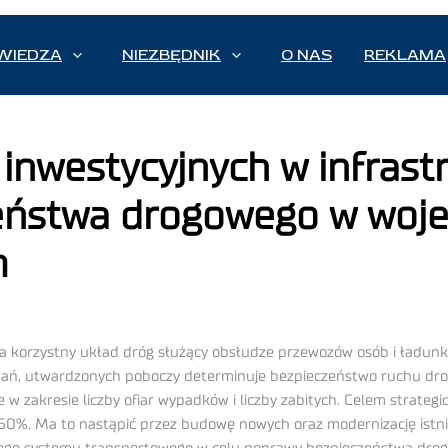
WIEDZA
NIEZBĘDNIK
O NAS
REKLAMA
 inwestycyjnych w infrast
zeństwa drogowego w woj
m
korzystny układ dróg służący obsłudze przewozów osób i ładunków,
ań, utwardzonych poboczy determinuje bezpieczeństwo ruchu dro
ie w zakresie liczby ofiar wypadków i liczby zabitych. Celem stra
o 50%. Ma to nastąpić przez budowę nowych oraz modernizację istn