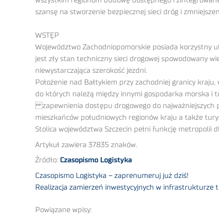
wszystkim regionom budowę dostępnego i zintegrowan
szansę na stworzenie bezpiecznej sieci dróg i zmniejsz
WSTĘP
Województwo Zachodniopomorskie posiada korzystny u
jest zły stan techniczny sieci drogowej spowodowany wie
niewystarczająca szerokość jezdni.
Położenie nad Bałtykiem przy zachodniej granicy kraju
do których należą między innymi gospodarka morska i t
zapewnienia dostępu drogowego do najważniejszych por
mieszkańców południowych regionów kraju a także turys
Stolica województwa Szczecin pełni funkcję metropolii 
Artykuł zawiera 37835 znaków.
Źródło:
Czasopismo Logistyka
Czasopismo Logistyka – zaprenumeruj już dziś!
Realizacja zamierzeń inwestycyjnych w infrastrukturz
Powiązane wpisy: