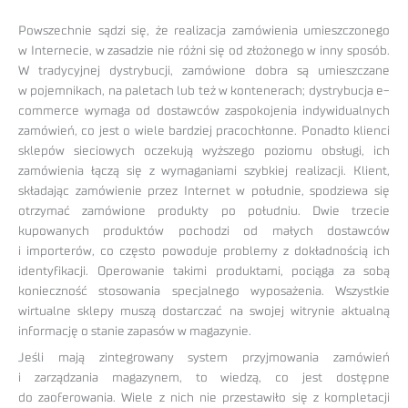
Powszechnie sądzi się, że realizacja zamówienia umieszczonego
w Internecie, w zasadzie nie różni się od złożonego w inny sposób.
W tradycyjnej dystrybucji, zamówione dobra są umieszczane
w pojemnikach, na paletach lub też w kontenerach; dystrybucja e-
commerce wymaga od dostawców zaspokojenia indywidualnych
zamówień, co jest o wiele bardziej pracochłonne. Ponadto klienci
sklepów sieciowych oczekują wyższego poziomu obsługi, ich
zamówienia łączą się z wymaganiami szybkiej realizacji. Klient,
składając zamówienie przez Internet w południe, spodziewa się
otrzymać zamówione produkty po południu. Dwie trzecie
kupowanych produktów pochodzi od małych dostawców
i importerów, co często powoduje problemy z dokładnością ich
identyfikacji. Operowanie takimi produktami, pociąga za sobą
konieczność stosowania specjalnego wyposażenia. Wszystkie
wirtualne sklepy muszą dostarczać na swojej witrynie aktualną
informację o stanie zapasów w magazynie.
Jeśli mają zintegrowany system przyjmowania zamówień
i zarządzania magazynem, to wiedzą, co jest dostępne
do zaoferowania. Wiele z nich nie przestawiło się z kompletacji