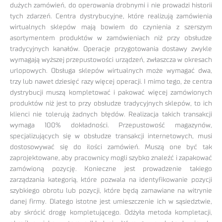
dużych zamówień, do operowania drobnymi i nie prowadzi historii
tych zdarzeń. Centra dystrybucyjne, które realizują zamówienia
wirtualnych sklepów mają bowiem do czynienia z szerszym
asortymentem produktów w zamówieniach niż przy obsłudze
tradycyjnych kanałów. Operacje przygotowania dostawy zwykle
wymagają wyższej przepustowości urządzeń, zwłaszcza w okresach
urlopowych. Obsługa sklepów wirtualnych może wymagać dwa,
trzy lub nawet dziesięć razy więcej operacji. I mimo tego, że centra
dystrybucji muszą kompletować i pakować więcej zamówionych
produktów niż jest to przy obsłudze tradycyjnych sklepów, to ich
klienci nie tolerują żadnych błędów. Realizacja takich transakcji
wymaga 100% dokładności. Przepustowość magazynów,
specjalizujących się w obsłudze transakcji internetowych, musi
dostosowywać się do ilości zamówień. Muszą one być tak
zaprojektowane, aby pracownicy mogli szybko znaleźć i zapakować
zamówioną pozycję. Konieczne jest prowadzenie takiego
zarządzania kategorią, które pozwala na identyfikowanie pozycji
szybkiego obrotu lub pozycji, które będą zamawiane na witrynie
danej firmy. Dlatego istotne jest umieszczenie ich w sąsiedztwie,
aby skrócić drogę kompletującego. Odżyła metoda kompletacji,