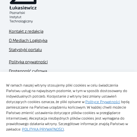
Kontakt z redakcją
O Mediach Logistyka
Statystyki portalu
Polityka prywatności
Dostępność cyfrowa
Regulamin Portalu
W ramach naszej witryny stosujemy pliki cookies w celu świadczenia
Regulamin sklepu
Państwu usług na najwyższym poziomie, w tym w sposób dostosowany do
indywidualnych potrzeb. Korzystanie z witryny bez zmiany ustawień
dotyczących cookies oznacza, że pliki opisane w
Polityce Prywatności
będą
zamieszczane na Państwa urządzeniu końcowym. W każdej chwili możecie
Państwo zmienić ustawienia dotyczące plików cookies w przeglądarce
internetowej. Akceptacja niezbędnych plików cookies jest wymagana do
Obrazy stockowe
prawidłowego działania witryny. Szczegółowe informacje znajdą Państwo w
autorstwa
zakładce:
POLITYKA PRYWATNOŚCI
.