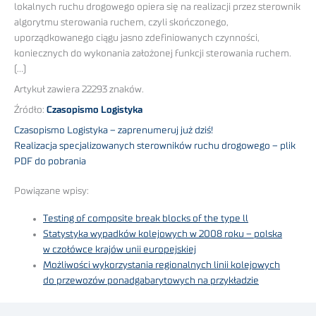
lokalnych ruchu drogowego opiera się na realizacji przez sterownik
algorytmu sterowania ruchem, czyli skończonego,
uporządkowanego ciągu jasno zdefiniowanych czynności,
koniecznych do wykonania założonej funkcji sterowania ruchem.
(…)
Artykuł zawiera 22293 znaków.
Źródło:
Czasopismo Logistyka
Czasopismo Logistyka – zaprenumeruj już dziś!
Realizacja specjalizowanych sterowników ruchu drogowego – plik
PDF do pobrania
Powiązane wpisy:
Testing of composite break blocks of the type ll
Statystyka wypadków kolejowych w 2008 roku – polska
w czołówce krajów unii europejskiej
Możliwości wykorzystania regionalnych linii kolejowych
do przewozów ponadgabarytowych na przykładzie