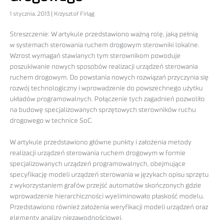
1 stycznia, 2013 | Krzysztof Firląg
Streszczenie: W artykule przedstawiono ważną rolę, jaką pełnią
w systemach sterowania ruchem drogowym sterowniki lokalne.
Wzrost wymagań stawianych tym sterownikom powoduje
poszukiwanie nowych sposobów realizacji urządzeń sterowania
ruchem drogowym. Do powstania nowych rozwiązań przyczynia się
rozwój technologiczny i wprowadzenie do powszechnego użytku
układów programowalnych. Połączenie tych zagadnień pozwoliło
na budowę specjalizowanych sprzętowych sterowników ruchu
drogowego w technice SoC.
W artykule przedstawiono główne punkty i założenia metody
realizacji urządzeń sterowania ruchem drogowym w formie
specjalizowanych urządzeń programowalnych, obejmujące
specyfikację modeli urządzeń sterowania w językach opisu sprzętu
z wykorzystaniem grafów przejść automatów skończonych gdzie
wprowadzenie hierarchiczności wyeliminowało płaskość modelu.
Przedstawiono również założenia weryfikacji modeli urządzeń oraz
elementy analizy niezawodnościowej.