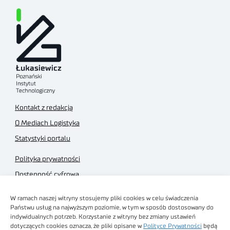
Kontakt z redakcją
O Mediach Logistyka
Statystyki portalu
Polityka prywatności
Dostępność cyfrowa
Regulamin Portalu
W ramach naszej witryny stosujemy pliki cookies w celu świadczenia
Regulamin sklepu
Państwu usług na najwyższym poziomie, w tym w sposób dostosowany do
indywidualnych potrzeb. Korzystanie z witryny bez zmiany ustawień
dotyczących cookies oznacza, że pliki opisane w
Polityce Prywatności
będą