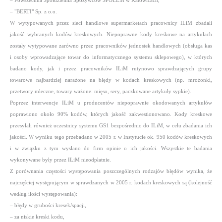
– Powszechna Spółdzielnia Spożywców SPOŁEM w Katowicach,
– "BERTI" Sp. z o.o.
W wytypowanych przez sieci handlowe supermarketach pracownicy ILiM zbadali
jakość wybranych kodów kreskowych. Niepoprawne kody kreskowe na artykułach
zostały wytypowane zarówno przez pracowników jednostek handlowych (obsługa kas
i osoby wprowadzające towar do informatycznego systemu sklepowego), w których
badano kody, jak i przez pracowników ILiM rutynowo sprawdzających grupy
towarowe najbardziej narażone na błędy w kodach kreskowych (np. mrożonki,
przetwory mleczne, towary ważone: mięso, sery, paczkowane artykuły sypkie).
Poprzez interwencje ILiM u producentów niepoprawnie okodowanych artykułów
poprawiono około 90% kodów, których jakość zakwestionowano. Kody kreskowe
przesyłali również uczestnicy systemu GS1 bezpośrednio do ILiM, w celu zbadania ich
jakości. W wyniku tego przebadano w 2005 r. w Instytucie ok. 950 kodów kreskowych
i w związku z tym wysłano do firm opinie o ich jakości. Wszystkie te badania
wykonywane były przez ILiM nieodpłatnie.
Z porównania częstości występowania poszczególnych rodzajów błędów wynika, że
najczęściej występującym w sprawdzanych w 2005 r. kodach kreskowych są (kolejność
według ilości występowania):
– błędy w grubości kresek/spacji,
– za niskie kreski kodu,