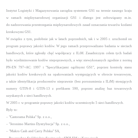
Instytut Logistyki i Magazynowania zarządza systemem GS1 na terenie naszego kraju
w ramach międzynarodowej organizacji GS1 i dlatego jest zobowiązany m.in.
do nadzorowania przestrzegania międzynarodowych zasad oznaczania towarów kodami
kreskowymi GS1.
W związku z tym, podobnie jak w latach poprzednich, tak i w 2005 r. uruchomił on
program poprawy jakości kodów. W jego ramach przeprowadzano badania w sieciach
handlowych, które zgłosiły chęć współpracy z ILiM. Zasadniczym celem tych badań
było wyeliminowanie kodów niepoprawnych, a więc niewykonanych zgodnie z normą
PN-EN 797+AC: 1997 i "Specyfikacjami ogólnymi GS1", poprzez kontrolę stanu
jakości kodów kreskowych na opakowaniach występujących w obrocie towarowym,
a także identyfikacja producentów nieprawnie (bez porozumienia z ILiM) stosujących
numery GTIN-8 i GTIN-13 z prefiksem 590, poprzez analizę baz towarowych
uzyskanych z sieci handlowych.
W 2005 r. w programie poprawy jakości kodów uczestniczyło 5 sieci handlowych.
Były to:
– "Castorama Polska" Sp. z o.o.,
– "Jeronimo Martins Dystrybucja" Sp. z o.o.,
– "Makro Cash and Carry Polska" SA,