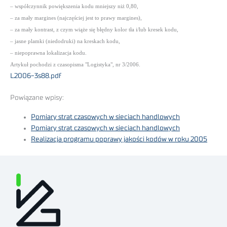
– współczynnik powiększenia kodu mniejszy niż 0,80,
– za mały margines (najczęściej jest to prawy margines),
– za mały kontrast, z czym wiąże się błędny kolor tła i/lub kresek kodu,
– jasne plamki (niedodruki) na kreskach kodu,
– niepoprawna lokalizacja kodu.
Artykuł pochodzi z czasopisma "Logistyka", nr 3/2006.
L2006-3s88.pdf
Powiązane wpisy:
Pomiary strat czasowych w sieciach handlowych
Pomiary strat czasowych w sieciach handlowych
Realizacja programu poprawy jakości kodów w roku 2005