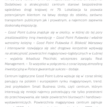
Dodatkowo o atrakcyjności centrum stanowi bezpośrednie
sąsiedztwo drogi krajowej nr 79. Lokalizacja ta pozwala
potencjalnym klientom na łatwy dostęp do obiektu, zarówno
transportem publicznym jak i prywatnym, a najemcom zapewnia
doskonałą ekspozycję.
–
Good Point Łubna znajduje się w okolicy, w której do tej pory
zrealizowaliśmy inną inwestycję – Good Point Puławska i właśnie
wznosimy kolejną – Good Point Puławska II. Bliskość Warszawy
i intensywnie rozwijająca się sieć drogowa korzystnie wpływają
na atrakcyjność powierzchni magazynowo-logistycznych w Łubnej
– wyjaśnia Arkadiusz Płociński, wiceprezes zarządu Real
Management. –
To wszystko w połączeniu z coraz lepszą atmosferą
inwestycyjną w Polsce gwarantuje sukces
– dodaje.
Centrum logistyczne Good Point Łubna wpisuje się w’ coraz silniej
panujący na polskim i europejskim rynku magazynowym, trend.
Jest przykładem Small Business Units, czyli centrum, którym
interesują się mniejsi najemcy potrzebujący nie tylko przestrzeni
do przechowywania, ale także powierzchni biurowych i handlowo-
wystawienniczych. Powierzchnia magazynowa centrum zajmuje