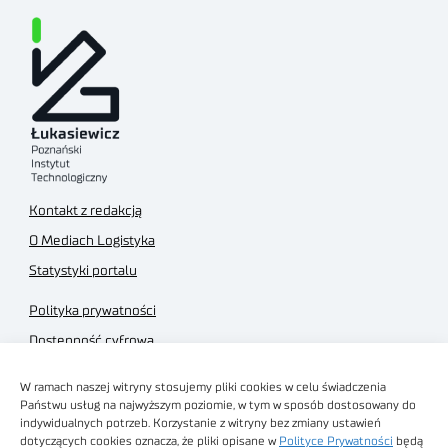
Kontakt z redakcją
O Mediach Logistyka
Statystyki portalu
Polityka prywatności
Dostępność cyfrowa
Regulamin Portalu
W ramach naszej witryny stosujemy pliki cookies w celu świadczenia
Regulamin sklepu
Państwu usług na najwyższym poziomie, w tym w sposób dostosowany do
indywidualnych potrzeb. Korzystanie z witryny bez zmiany ustawień
dotyczących cookies oznacza, że pliki opisane w
Polityce Prywatności
będą