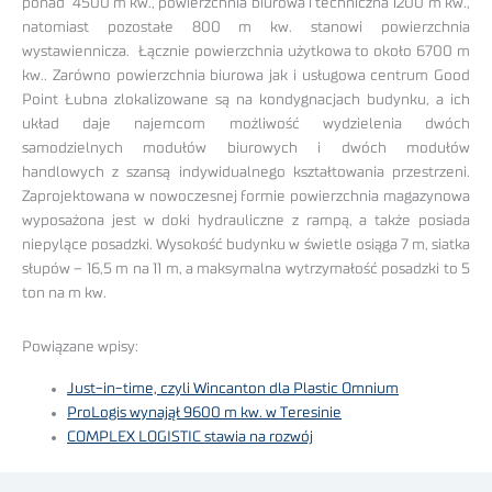
ponad 4500 m kw., powierzchnia biurowa i techniczna 1200 m kw.,
natomiast pozostałe 800 m kw. stanowi powierzchnia
wystawiennicza. Łącznie powierzchnia użytkowa to około 6700 m
kw.. Zarówno powierzchnia biurowa jak i usługowa centrum Good
Point Łubna zlokalizowane są na kondygnacjach budynku, a ich
układ daje najemcom możliwość wydzielenia dwóch
samodzielnych modułów biurowych i dwóch modułów
handlowych z szansą indywidualnego kształtowania przestrzeni.
Zaprojektowana w nowoczesnej formie powierzchnia magazynowa
wyposażona jest w doki hydrauliczne z rampą, a także posiada
niepylące posadzki. Wysokość budynku w świetle osiąga 7 m, siatka
słupów – 16,5 m na 11 m, a maksymalna wytrzymałość posadzki to 5
ton na m kw.
Powiązane wpisy:
Just-in-time, czyli Wincanton dla Plastic Omnium
ProLogis wynajął 9600 m kw. w Teresinie
COMPLEX LOGISTIC stawia na rozwój