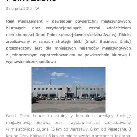
3 sierpnia, 2010 | IW
Real Management – deweloper powierzchni magazynowych,
biurowych oraz rezydencjonalnych, został właścicielem
nieruchomości Good Point Łubna (dawna siedziba Avans). Obiekt
zrealizowany w ramach strategii SBU (Small Business Units)
przeznaczony jest dla mniejszych najemców magazynowych
z jednoczesnym zapotrzebowaniem na powierzchnię biurową i
wystawienniczo-handlową.
Good Point Łubna to istniejący kompleks pełniący funkcję
magazynową, biurową oraz wystawienniczą, zlokalizowany
w miejscowości Łubna, 15 km od Warszawy, 8 km od Piaseczna, 8
km od Góry Kalwarii i 6 km od miejscowości Konstancin Jeziorna.