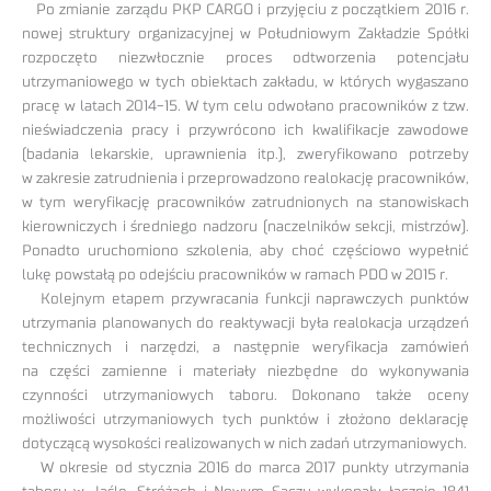
Po zmianie zarządu PKP CARGO i przyjęciu z początkiem 2016 r.
nowej struktury organizacyjnej w Południowym Zakładzie Spółki
rozpoczęto niezwłocznie proces odtworzenia potencjału
utrzymaniowego w tych obiektach zakładu, w których wygaszano
pracę w latach 2014-15. W tym celu odwołano pracowników z tzw.
nieświadczenia pracy i przywrócono ich kwalifikacje zawodowe
(badania lekarskie, uprawnienia itp.), zweryfikowano potrzeby
w zakresie zatrudnienia i przeprowadzono realokację pracowników,
w tym weryfikację pracowników zatrudnionych na stanowiskach
kierowniczych i średniego nadzoru (naczelników sekcji, mistrzów).
Ponadto uruchomiono szkolenia, aby choć częściowo wypełnić
lukę powstałą po odejściu pracowników w ramach PDO w 2015 r.
Kolejnym etapem przywracania funkcji naprawczych punktów
utrzymania planowanych do reaktywacji była realokacja urządzeń
technicznych i narzędzi, a następnie weryfikacja zamówień
na części zamienne i materiały niezbędne do wykonywania
czynności utrzymaniowych taboru. Dokonano także oceny
możliwości utrzymaniowych tych punktów i złożono deklarację
dotyczącą wysokości realizowanych w nich zadań utrzymaniowych.
W okresie od stycznia 2016 do marca 2017 punkty utrzymania