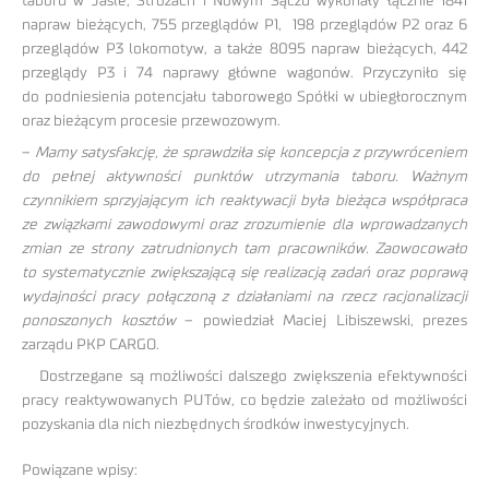
taboru w Jaśle, Stróżach i Nowym Sączu wykonały łącznie 1841
napraw bieżących, 755 przeglądów P1, 198 przeglądów P2 oraz 6
przeglądów P3 lokomotyw, a także 8095 napraw bieżących, 442
przeglądy P3 i 74 naprawy główne wagonów. Przyczyniło się
do podniesienia potencjału taborowego Spółki w ubiegłorocznym
oraz bieżącym procesie przewozowym.
–
Mamy satysfakcję, że sprawdziła się koncepcja z przywróceniem
do pełnej aktywności punktów utrzymania taboru. Ważnym
czynnikiem sprzyjającym ich reaktywacji była bieżąca współpraca
ze związkami zawodowymi oraz zrozumienie dla wprowadzanych
zmian ze strony zatrudnionych tam pracowników. Zaowocowało
to systematycznie zwiększającą się realizacją zadań oraz poprawą
wydajności pracy połączoną z działaniami na rzecz racjonalizacji
ponoszonych kosztów
– powiedział Maciej Libiszewski, prezes
zarządu PKP CARGO.
Dostrzegane są możliwości dalszego zwiększenia efektywności
pracy reaktywowanych PUTów, co będzie zależało od możliwości
pozyskania dla nich niezbędnych środków inwestycyjnych.
Powiązane wpisy: