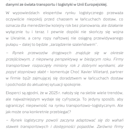
danymi ze świata transportu i logistyki w Unii Europejskiej.
W wypowiedziach ekspertów rynku logistycznego przeważa
oczywiście niepokój przed chaosem w łańcuchach dostaw, co
oznacza dla menedżerów kolejny rok bez planowania, ale działanie
wyłącznie tu i teraz. I pewnie dopóki nie skończy się wojna
w Ukrainie, a ceny ropy naftowej nie osiągną przewidywanego
pułapu – dalej to będzie ,,zarządzenie szaleństwem’’.
– Rynek przewozów drogowych znajduje się w okresie
przejściowym, z niepewną perspektywą w bieżącym roku. Firmy
transportowe rozpoczęły miniony rok z dobrymi wynikami, ale
popyt stopniowo słabł
– komentuje Choć Xavier Villetard, partner
w firmie bp2r zajmującej się doradztwem w łańcuchach dostaw
i podchodzi do aktualnej sytuacji spokojnie.
Eksperci są zgodni, że w 2023 r. nałoży się na siebie wiele trendów,
ale najważniejszym wydaje się cyfryzacja. To jedyny sposób, aby
ograniczyć niepewność na rynku transportowo-logistycznym. Ale
jak może ona konkretnie przebiegać?
– Rynek logistyczny powoli zaczyna adaptować się do wahań
stawek transportowych i dostępności pojazdów. Zarówno firmy