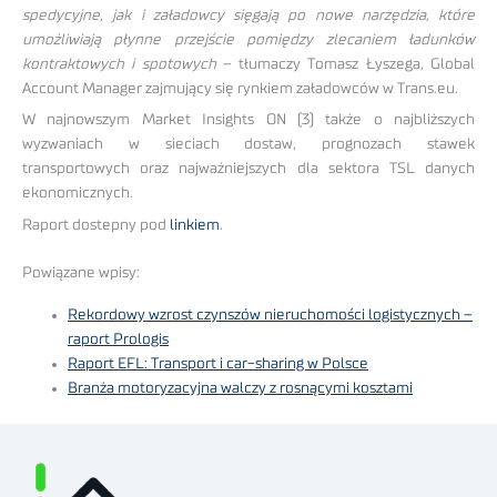
spedycyjne, jak i załadowcy sięgają po nowe narzędzia, które
umożliwiają płynne przejście pomiędzy zlecaniem ładunków
kontraktowych i spotowych
– tłumaczy Tomasz Łyszega, Global
Account Manager zajmujący się rynkiem załadowców w Trans.eu.
W najnowszym Market Insights ON (3) także o najbliższych
wyzwaniach w sieciach dostaw, prognozach stawek
transportowych oraz najważniejszych dla sektora TSL danych
ekonomicznych.
Raport dostepny pod
linkiem
.
Powiązane wpisy:
Rekordowy wzrost czynszów nieruchomości logistycznych –
raport Prologis
Raport EFL: Transport i car-sharing w Polsce
Branża motoryzacyjna walczy z rosnącymi kosztami