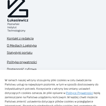
Kontakt z redakcją
O Mediach Logistyka
Statystyki portalu
Polityka prywatności
Dostępność cyfrowa
Regulamin Portalu
W ramach naszej witryny stosujemy pliki cookies w celu świadczenia
Regulamin sklepu
Państwu usług na najwyższym poziomie, w tym w sposób dostosowany do
indywidualnych potrzeb. Korzystanie z witryny bez zmiany ustawień
dotyczących cookies oznacza, że pliki opisane w
Polityce Prywatności
będą
zamieszczane na Państwa urządzeniu końcowym. W każdej chwili możecie
Państwo zmienić ustawienia dotyczące plików cookies w przeglądarce
internetowej. Akceptacja niezbędnych plików cookies jest wymagana do