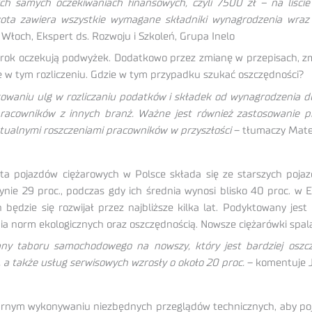
ch samych oczekiwaniach finansowych, czyli 7500 zł – na liści
ta zawiera wszystkie wymagane składniki wynagrodzenia wraz 
łoch, Ekspert ds. Rozwoju i Szkoleń, Grupa Inelo
 rok oczekują podwyżek. Dodatkowo przez zmianę w przepisach, zm
te w tym rozliczeniu. Gdzie w tym przypadku szukać oszczędności?
waniu ulg w rozliczaniu podatków i składek od wynagrodzenia d
a pracowników z innych branż. Ważne jest również zastosowanie 
tualnymi roszczeniami pracowników w przyszłości
– tłumaczy Mate
lota pojazdów ciężarowych w Polsce składa się ze starszych poja
dynie 29 proc., podczas gdy ich średnia wynosi blisko 40 proc. w
 będzie się rozwijał przez najbliższe kilka lat. Podyktowany jes
nia norm ekologicznych oraz oszczędnością. Nowsze ciężarówki spala
 taboru samochodowego na nowszy, który jest bardziej oszczę
 a także usług serwisowych wzrosły o około 20 proc.
– komentuje J
larnym wykonywaniu niezbędnych przeglądów technicznych, aby po