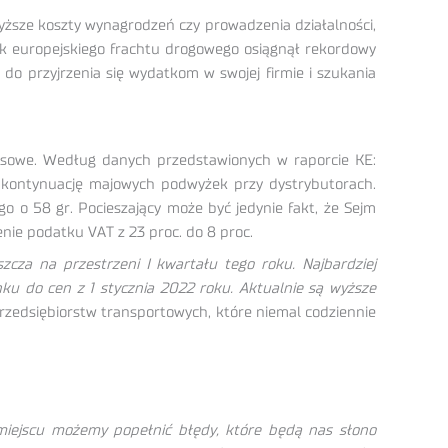
wyższe koszty wynagrodzeń czy prowadzenia działalności,
k europejskiego frachtu drogowego osiągnął rekordowy
o przyjrzenia się wydatkom w swojej firmie i szukania
ansowe. Według danych przedstawionych w raporcie KE:
ł kontynuację majowych podwyżek przy dystrybutorach.
go o 58 gr. Pocieszający może być jedynie fakt, że Sejm
żenie podatku VAT z 23 proc. do 8 proc.
zcza na przestrzeni I kwartału tego roku. Najbardziej
ku do cen z 1 stycznia 2022 roku. Aktualnie są wyższe
rzedsiębiorstw transportowych, które niemal codziennie
 miejscu możemy popełnić błędy, które będą nas słono