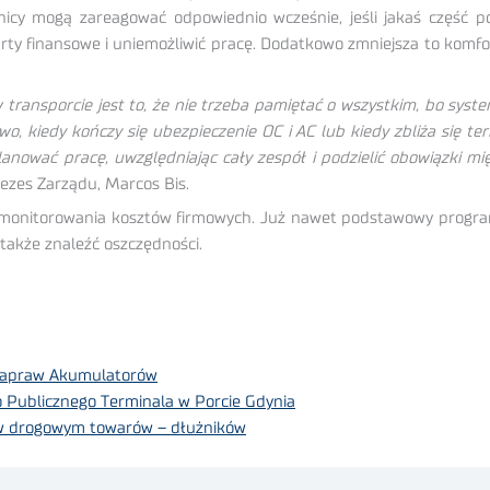
nicy mogą zareagować odpowiednio wcześnie, jeśli jakaś część p
ty finansowe i uniemożliwić pracę. Dodatkowo zmniejsza to komfort
transporcie jest to, że nie trzeba pamiętać o wszystkim, bo syst
, kiedy kończy się ubezpieczenie OC i AC lub kiedy zbliża się te
nować pracę, uwzględniając cały zespół i podzielić obowiązki m
zes Zarządu, Marcos Bis.
k monitorowania kosztów firmowych. Już nawet podstawowy prog
 także znaleźć oszczędności.
Napraw Akumulatorów
 Publicznego Terminala w Porcie Gdynia
 w drogowym towarów – dłużników