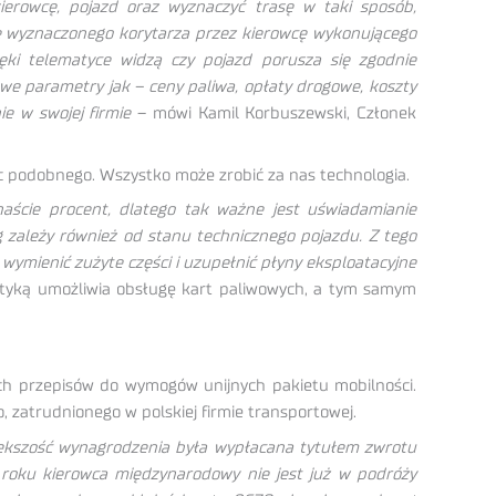
erowcę, pojazd oraz wyznaczyć trasę w taki sposób,
ie wyznaczonego korytarza przez kierowcę wykonującego
ki telematyce widzą czy pojazd porusza się zgodnie
we parametry jak – ceny paliwa, opłaty drogowe, koszty
e w swojej firmie
– mówi Kamil Korbuszewski, Członek
c podobnego. Wszystko może zrobić za nas technologia.
naście procent, dlatego tak ważne jest uświadamianie
g zależy również od stanu technicznego pojazdu. Z tego
wymienić zużyte części i uzupełnić płyny eksploatacyjne
atyką umożliwia obsługę kart paliwowych, a tym samym
ch przepisów do wymogów unijnych pakietu mobilności.
 zatrudnionego w polskiej firmie transportowej.
iększość wynagrodzenia była wypłacana tytułem zwrotu
2 roku kierowca międzynarodowy nie jest już w podróży