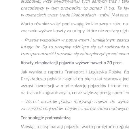
służbowej. Przy wykonywaniu tych samych tras i taki
pracodawcy w tym przypadku to ponad 11 tys. Ta kwo
w operacjach cross-trade i kabotażach
– mówi Mateusz W
Warto również wziąć pod uwagę, że kierowcy z roku na
znacznie wyższe koszty za urlopy, które nie zostały uję
– Przede wszystkim w poprawnym i umiejętnym zastoso
lutego br. Są to przepisy różniące się od rozliczani
transparentność i pozwala się zabezpieczyć przed ewen
Koszty eksploatacji pojazdu wyższe nawet o 20 proc.
Jak wynika z raportu Transport i Logistyka Polska, f
Przykładowo polskie ciągniki do pięciu lat stanowią je
wzrost inwestycji w modernizację pojazdów i trend ten
na trasach zagranicznych, coraz większą presją spełnie
– Wzrost kosztów paliwa motywuje zawsze do wymiany
za części do pojazdów, olejów i smarów samochodowych,
Technologie podpowiedzą
Mówiąc o eksploatacji pojazdu, warto pamiętać o regu