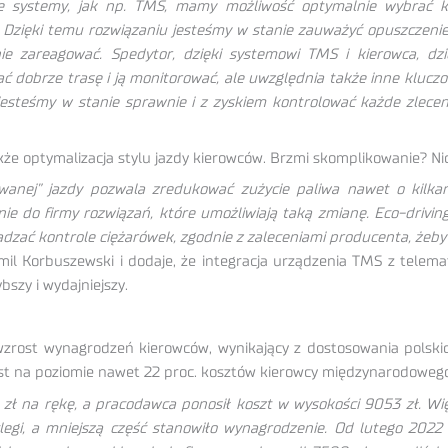
 systemy, jak np. TMS, mamy możliwość optymalnie wybrać ki
gi. Dzięki temu rozwiązaniu jesteśmy w stanie zauważyć opuszczen
zareagować. Spedytor, dzięki systemowi TMS i kierowca, dzię
ć dobrze trasę i ją monitorować, ale uwzględnia także inne kluczo
 jesteśmy w stanie sprawnie i z zyskiem kontrolować każde zleceni
kże optymalizacja stylu jazdy kierowców. Brzmi skomplikowanie? Ni
rwanej” jazdy pozwala zredukować zużycie paliwa nawet o kilka
e do firmy rozwiązań, które umożliwiają taką zmianę. Eco-drivin
zać kontrole ciężarówek, zgodnie z zaleceniami producenta, żeby 
il Korbuszewski i dodaje, że integracja urządzenia TMS z telem
szy i wydajniejszy.
wzrost wynagrodzeń kierowców, wynikający z dostosowania polski
st na poziomie nawet 22 proc. kosztów kierowcy międzynarodowego,
 zł na rękę, a pracodawca ponosił koszt w wysokości 9053 zł. W
oclegi, a mniejszą część stanowiło wynagrodzenie. Od lutego 202