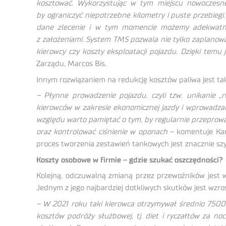
kosztować. Wykorzystując w tym miejscu nowoczesne
by ograniczyć niepotrzebne kilometry i puste przebie
dane zlecenie i w tym momencie możemy adekwatnie 
z założeniami. System TMS pozwala nie tylko zaplanowa
kierowcy czy koszty eksploatacji pojazdu. Dzięki temu
Zarządu, Marcos Bis.
Innym rozwiązaniem na redukcję kosztów paliwa jest ta
– Płynne prowadzenie pojazdu, czyli tzw. unikanie „
kierowców w zakresie ekonomicznej jazdy i wprowadzani
względu warto pamiętać o tym, by regularnie przeprowad
oraz kontrolować ciśnienie w oponach
– komentuje Kam
proces tworzenia zestawień tankowych jest znacznie szyb
Koszty osobowe w firmie – gdzie szukać oszczędności?
Kolejną, odczuwalną zmianą przez przewoźników jest 
Jednym z jego najbardziej dotkliwych skutków jest wzro
– W 2021 roku taki kierowca otrzymywał średnio 7500
kosztów podróży służbowej, tj. diet i ryczałtów za n