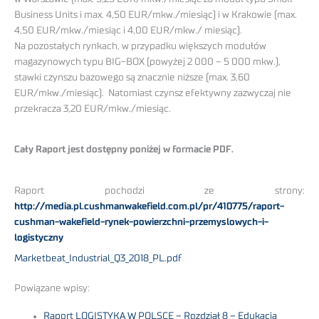
Business Units i max. 4,50 EUR/mkw./miesiąc) i w Krakowie (max.
4,50 EUR/mkw./miesiąc i 4,00 EUR/mkw./ miesiąc).
Na pozostałych rynkach, w przypadku większych modułów
magazynowych typu BIG-BOX (powyżej 2 000 – 5 000 mkw.),
stawki czynszu bazowego są znacznie niższe (max. 3,60
EUR/mkw./miesiąc). Natomiast czynsz efektywny zazwyczaj nie
przekracza 3,20 EUR/mkw./miesiąc.
Cały Raport jest dostępny poniżej w formacie PDF.
Raport pochodzi ze strony:
http://media.pl.cushmanwakefield.com.pl/pr/410775/raport-
cushman-wakefield-rynek-powierzchni-przemyslowych-i-
logistyczny
Marketbeat_Industrial_Q3_2018_PL.pdf
Powiązane wpisy:
Raport LOGISTYKA W POLSCE – Rozdział 8 – Edukacja