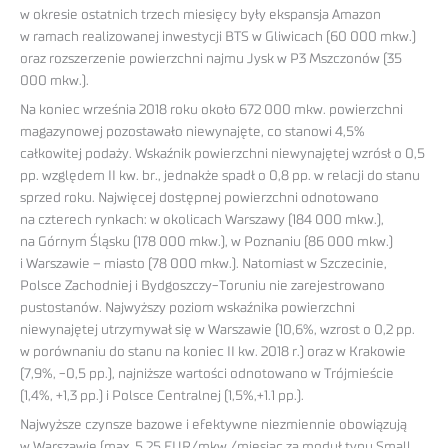
w okresie ostatnich trzech miesięcy były ekspansja Amazon
w ramach realizowanej inwestycji BTS w Gliwicach (60 000 mkw.)
oraz rozszerzenie powierzchni najmu Jysk w P3 Mszczonów (35
000 mkw.).
Na koniec września 2018 roku około 672 000 mkw. powierzchni
magazynowej pozostawało niewynajęte, co stanowi 4,5%
całkowitej podaży. Wskaźnik powierzchni niewynajętej wzrósł o 0,5
pp. względem II kw. br., jednakże spadł o 0,8 pp. w relacji do stanu
sprzed roku. Najwięcej dostępnej powierzchni odnotowano
na czterech rynkach: w okolicach Warszawy (184 000 mkw.),
na Górnym Śląsku (178 000 mkw.), w Poznaniu (86 000 mkw.)
i Warszawie – miasto (78 000 mkw.). Natomiast w Szczecinie,
Polsce Zachodniej i Bydgoszczy-Toruniu nie zarejestrowano
pustostanów. Najwyższy poziom wskaźnika powierzchni
niewynajętej utrzymywał się w Warszawie (10,6%, wzrost o 0,2 pp.
w porównaniu do stanu na koniec II kw. 2018 r.) oraz w Krakowie
(7,9%, -0,5 pp.), najniższe wartości odnotowano w Trójmieście
(1,4%, +1,3 pp.) i Polsce Centralnej (1,5%,+1.1 pp.).
Najwyższe czynsze bazowe i efektywne niezmiennie obowiązują
w Warszawie (max. 5,25 EUR/mkw./miesiąc za moduł typu Small