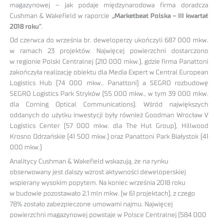
magazynowej – jak podaje międzynarodowa firma doradcza
Cushman & Wakefield w raporcie
„Marketbeat Polska – III kwartał
2018 roku”
.
Od czerwca do września br. deweloperzy ukończyli 687 000 mkw.
w ramach 23 projektów. Najwięcej powierzchni dostarczono
w regionie Polski Centralnej (210 000 mkw.), gdzie firma Panattoni
zakończyła realizację obiektu dla Media Expert w Central European
Logistics Hub (74 000 mkw., Panattoni) a SEGRO rozbudowę
SEGRO Logistics Park Stryków (55 000 mkw., w tym 39 000 mkw.
dla Corning Optical Communications). Wśród największych
oddanych do użytku inwestycji były również Goodman Wrocław V
Logistics Center (57 000 mkw. dla The Hut Group), Hillwood
Krosno Odrzańskie (41 500 mkw.) oraz Panattoni Park Białystok (41
000 mkw.)
Analitycy Cushman & Wakefield wskazują, że na rynku
obserwowany jest dalszy wzrost aktywności deweloperskiej
wspierany wysokim popytem. Na koniec września 2018 roku
w budowie pozostawało 2,1 mln mkw. (w 61 projektach), z czego
78% zostało zabezpieczone umowami najmu. Najwięcej
powierzchni magazynowej powstaje w Polsce Centralnej (584 000