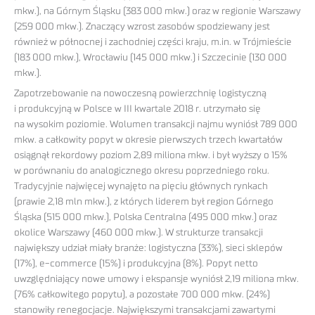
mkw.), na Górnym Śląsku (383 000 mkw.) oraz w regionie Warszawy
(259 000 mkw.). Znaczący wzrost zasobów spodziewany jest
również w północnej i zachodniej części kraju, m.in. w Trójmieście
(183 000 mkw.), Wrocławiu (145 000 mkw.) i Szczecinie (130 000
mkw.).
Zapotrzebowanie na nowoczesną powierzchnię logistyczną
i produkcyjną w Polsce w III kwartale 2018 r. utrzymało się
na wysokim poziomie. Wolumen transakcji najmu wyniósł 789 000
mkw. a całkowity popyt w okresie pierwszych trzech kwartałów
osiągnął rekordowy poziom 2,89 miliona mkw. i był wyższy o 15%
w porównaniu do analogicznego okresu poprzedniego roku.
Tradycyjnie najwięcej wynajęto na pięciu głównych rynkach
(prawie 2,18 mln mkw.), z których liderem był region Górnego
Śląska (515 000 mkw.), Polska Centralna (495 000 mkw.) oraz
okolice Warszawy (460 000 mkw.). W strukturze transakcji
największy udział miały branże: logistyczna (33%), sieci sklepów
(17%), e-commerce (15%) i produkcyjna (8%). Popyt netto
uwzględniający nowe umowy i ekspansje wyniósł 2,19 miliona mkw.
(76% całkowitego popytu), a pozostałe 700 000 mkw. (24%)
stanowiły renegocjacje. Największymi transakcjami zawartymi