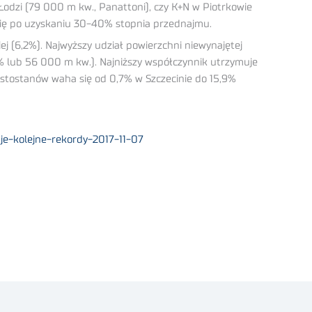
Łodzi (79 000 m kw., Panattoni), czy K+N w Piotrkowie
 się po uzyskaniu 30-40% stopnia przednajmu.
j (6,2%). Najwyższy udział powierzchni niewynajętej
% lub 56 000 m kw.). Najniższy współczynnik utrzymuje
ustostanów waha się od 0,7% w Szczecinie do 15,9%
e-kolejne-rekordy-2017-11-07