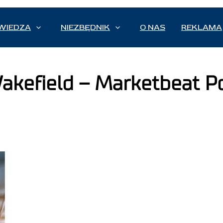
WIEDZA
NIEZBĘDNIK
O NAS
REKLAMA
efield – Marketbeat Pol