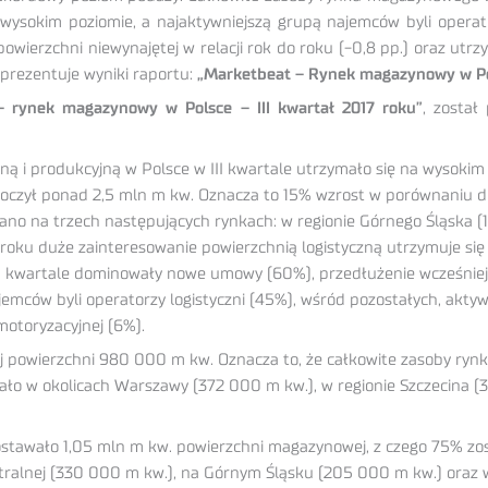
ysokim poziomie, a najaktywniejszą grupą najemców byli operat
erzchni niewynajętej w relacji rok do roku (-0,8 pp.) oraz utrz
rezentuje wyniki raportu:
„Marketbeat – Rynek magazynowy w Pols
– rynek magazynowy w Polsce – III kwartał 2017 roku”
, został
ną i produkcyjną w Polsce w III kwartale utrzymało się na wysok
roczył ponad 2,5 mln m kw. Oznacza to 15% wzrost w porównaniu d
wano na trzech następujących rynkach: w regionie Górnego Śląska 
roku duże zainteresowanie powierzchnią logistyczną utrzymuje się 
III kwartale dominowały nowe umowy (60%), przedłużenie wcześnie
emców byli operatorzy logistyczni (45%), wśród pozostałych, aktyw
motoryzacyjnej (6%).
nej powierzchni 980 000 m kw. Oznacza to, że całkowite zasoby ry
ało w okolicach Warszawy (372 000 m kw.), w regionie Szczecina 
stawało 1,05 mln m kw. powierzchni magazynowej, z czego 75% zo
alnej (330 000 m kw.), na Górnym Śląsku (205 000 m kw.) oraz 