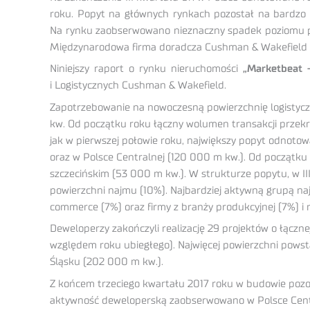
roku. Popyt na głównych rynkach pozostał na bardzo w
Na rynku zaobserwowano nieznaczny spadek poziomu powi
Międzynarodowa firma doradcza Cushman & Wakefield p
Niniejszy raport o rynku nieruchomości
„Marketbeat 
i Logistycznych Cushman & Wakefield.
Zapotrzebowanie na nowoczesną powierzchnię logistycz
kw. Od początku roku łączny wolumen transakcji przek
jak w pierwszej połowie roku, największy popyt odnoto
oraz w Polsce Centralnej (120 000 m kw.). Od początku 
szczecińskim (53 000 m kw.). W strukturze popytu, w 
powierzchni najmu (10%). Najbardziej aktywną grupą naj
commerce (7%) oraz firmy z branży produkcyjnej (7%) i 
Deweloperzy zakończyli realizację 29 projektów o łącz
względem roku ubiegłego). Najwięcej powierzchni powst
Śląsku (202 000 m kw.).
Z końcem trzeciego kwartału 2017 roku w budowie pozo
aktywność deweloperską zaobserwowano w Polsce Centr