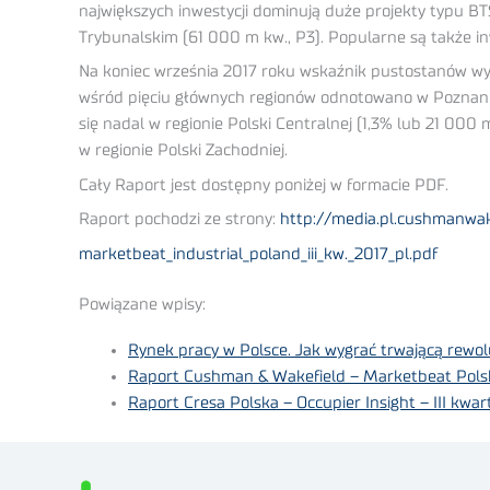
największych inwestycji dominują duże projekty typu BT
Trybunalskim (61 000 m kw., P3). Popularne są także i
Na koniec września 2017 roku wskaźnik pustostanów wyni
wśród pięciu głównych regionów odnotowano w Poznaniu
się nadal w regionie Polski Centralnej (1,3% lub 21 0
w regionie Polski Zachodniej.
Cały Raport jest dostępny poniżej w formacie PDF.
Raport pochodzi ze strony:
http://media.pl.cushmanwa
marketbeat_industrial_poland_iii_kw._2017_pl.pdf
Powiązane wpisy:
Rynek pracy w Polsce. Jak wygrać trwającą rewo
Raport Cushman & Wakefield – Marketbeat Polsk
Raport Cresa Polska – Occupier Insight – III kwar