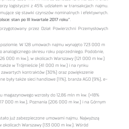
orzy logistyczni z 45% udziałem w transakcjach najmu.
ymujące się stawki czynszów nominalnych i efektywnych.
ce: stan po III kwartale 2017 roku”
.
 przygotowany przez Dział Powierzchni Przemysłowych
im poziomie. W 128 umowach najmu wynajęto 723 000 m
o analogicznego okresu roku poprzedniego. Podobnie,
(126 000 m kw.), w okolicach Warszawy (121 000 m kw.)
także w Trójmieście (41 000 m kw.) i na rynku
j zawartych kontraktów (30%) oraz powiększenie
ne były także sieci handlowe (11%), branża AGD (9%), e-
nku magazynowego wzrosły do 12,86 mln m kw. (+18%
(317 000 m kw.), Poznania (206 000 m kw.) i na Górnym
stało już zabezpieczone umowami najmu. Najwyższą
w okolicach Warszawy (133 000 m kw.). Wśród