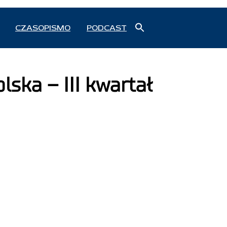
Search
CZASOPISMO
PODCAST
for:
Search Button
ska – III kwartał