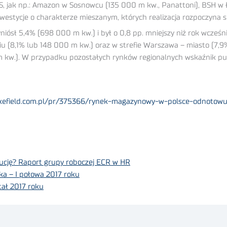
S, jak np.: Amazon w Sosnowcu (135 000 m kw., Panattoni), BSH w 
nwestycje o charakterze mieszanym, których realizacja rozpoczyna
ósł 5,4% (698 000 m kw.) i był o 0,8 pp. mniejszy niż rok wcześnie
 (8,1% lub 148 000 m kw.) oraz w strefie Warszawa – miasto (7,9
00 m kw.). W przypadku pozostałych rynków regionalnych wskaźnik p
kefield.com.pl/pr/375366/rynek-magazynowy-w-polsce-odnotowuj
lucję? Raport grupy roboczej ECR w HR
a – I połowa 2017 roku
tał 2017 roku