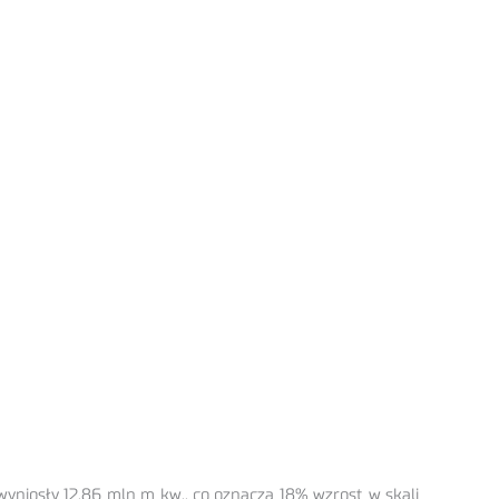
niosły 12,86 mln m kw., co oznacza 18% wzrost w skali