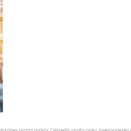
rekordowy poziom podaży. Całkowite zasoby rynku magazynowego wy