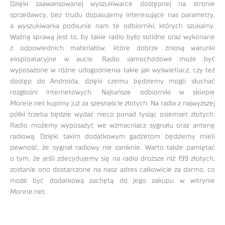
Dzięki zaawansowanej wyszukiwarce dostępnej na stronie
sprzedawcy, bez trudu dopasujemy interesujące nas parametry,
a wyszukiwarka podsunie nam te odbiorniki, których szukamy.
Ważną sprawą jest to, by takie radio było solidne oraz wykonane
z odpowiednich materiałów, które dobrze zniosą warunki
eksploatacyjne w aucie. Radio samochodowe może być
wyposażone w różne udogodnienia takie jak wyświetlacz, czy też
dostęp do Androida, dzięki czemu będziemy mogli słuchać
rozgłośni internetowych. Najtańsze odbiorniki w sklepie
Morele.net kupimy już za szesnaście złotych. Na radia z najwyższej
półki trzeba będzie wydać nieco ponad tysiąc osiemset złotych.
Radio możemy wyposażyć we wzmacniacz sygnału oraz antenę
radiową. Dzięki takim dodatkowym gadżetom będziemy mieli
pewność, że sygnał radiowy nie zaniknie. Warto także pamiętać
o tym, że jeśli zdecydujemy się na radio droższe niż 199 złotych,
zostanie ono dostarczone na nasz adres całkowicie za darmo, co
może być dodatkową zachętą do jego zakupu w witrynie
Morele.net.