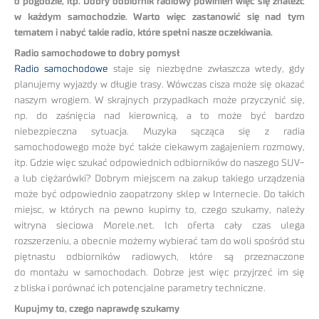
o pogodzie, itp. Dobry odbiornik radiowy powinien więc się znaleźć
w każdym samochodzie. Warto więc zastanowić się nad tym
tematem i nabyć takie radio, które spełni nasze oczekiwania.
Radio samochodowe to dobry pomysł
Radio samochodowe
staje się niezbędne zwłaszcza wtedy, gdy
planujemy wyjazdy w długie trasy. Wówczas cisza może się okazać
naszym wrogiem. W skrajnych przypadkach może przyczynić się,
np. do zaśnięcia nad kierownicą, a to może być bardzo
niebezpieczna sytuacja. Muzyka sącząca się z radia
samochodowego może być także ciekawym zagajeniem rozmowy,
itp. Gdzie więc szukać odpowiednich odbiorników do naszego SUV-
a lub ciężarówki? Dobrym miejscem na zakup takiego urządzenia
może być odpowiednio zaopatrzony sklep w Internecie. Do takich
miejsc, w których na pewno kupimy to, czego szukamy, należy
witryna sieciowa Morele.net. Ich oferta cały czas ulega
rozszerzeniu, a obecnie możemy wybierać tam do woli spośród stu
piętnastu odbiorników radiowych, które są przeznaczone
do montażu w samochodach. Dobrze jest więc przyjrzeć im się
z bliska i porównać ich potencjalne parametry techniczne.
Kupujmy to, czego naprawdę szukamy