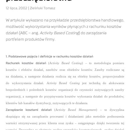
12 lipca, 2002 | Zieliński Tomasz
W artykule wykazano na przykładzie przedsiębiorstwa handlowego,
możliwość wykorzystania wyników płynących z rachunku kosztów
działań (ABC – ang.
Activity Based Costing
) do zarządzania
portfelem produktów firmy.
1. Podstawowe pojęcia i definicje w rachunku kosztów działań
Rachunek kosztów działań
(
Activity Based Costing
) – to metodologia pomiaru
kosztów i efektów działań, zasobów oraz obiektów kosztów. Zasoby rozliczane są
na działania, a następnie działania rozlicza się na obiekty kosztów, proporcjonalnie
do wykorzystania działań.
Activity Based Costing
jest techniką do alokowania
bezpośrednich i pośrednich kosztów organizacji do czynności zużywających zasoby
organizacji, a następnie do przypisywania kosztów wykonania działań do produktów,
klientów lub kanałów dystrybucji, zużywających te działania.
Zarządzanie kosztami działań
(
Activity Based Management
) – to dyscyplina
skupiająca się na zarządzaniu procesami i działaniami jako metodzie podnoszenia
wartości otrzymywanej przez klienta oraz zysku – osiągniętego dzięki tworzeniu tej
wartości. Dyscyplina ta obejmuje analizę czynników kosztotwórczych, analizę działań