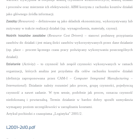
i procesów oraz mierzenie ich efektywności. ABM korzysta z rachunku kosztów działań
jako głównego źródła informacji.
Zasoby
(
Resources
) – definiowane są jako składnik ekonomiczny, wykorzystywany lub
zużywany w trakcie realizacji działań (np. wynagrodzenia, materiały, czynsz).
Nośnik kosztów zasobów
(
Resource Cost Drivers
) – stanowi podstawę przypisania
zasobów do działań i jest miarą ilości zasobów wykorzystywanych przez dane działanie
(np. płace – procent łącznego czasu pracy poświęcany wykonywaniu poszczególnych
działań).
Działanie
(
Activity
) – to czynność lub zespół czynności wykonywanych w ramach
organizacji, których analiza jest przydatna dla celów rachunku kosztów działań
(definicja zaproponowana przez CAM-I –
Computer Integrated Manufacturing –
International
). Działanie należy rozumieć jako proces, grupę czynności, pojedynczą
czynność a nawet zadanie. W tym sensie, podobnie jak proces, oznacza czynność
niedokonaną i powtarzalną. Termin działanie w bardzo dobry sposób uzmysławia
wymagany poziom szczegółowości w zarządzaniu kosztami.
Artykuł pochiodzi z czasopisma „Logistyka” 2001/2.
L2001-2s10.pdf