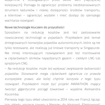
wzajemnie z obsługiwanych przez siebie sieci (najczęściej
kolejowych). Pomaga to ograniczyć problemy niezbilansowanych
strumieni ładunków i niskiej dostępności środków transportu,
a klientowi – ograniczyć wydatki i mieć dostęp do szerszego
wachlarza rozwiązań.
Nowe technologie kluczem do przyszłości
Sposobem na redukcję kosztów jest też zastosowanie
nowoczesnej technologii w pojazdach. Przykładem jest temat
zintegrowanych konwojów pojazdów autonomicznych, które są nie
tylko testowane, ale realizują już liniowe transporty w Singapurze.
Nie mniej interesującym rozwiązaniem jest też montowanie
w ciężarówkach silników napędzanych gazem – ciekłym LNG lub
sprężonym CNG.
–
Na redukcję kosztów może też wpływać zwiększanie ładowności
pojazdów. Stosowanie mega ciężarówek ogranicza co prawda
europejskie prawo, ale kolej chętnie korzysta z tego typu
rozwiązań. Przykładem może być projekt MARATHON, mający
tworzyć gigantyczne pociągi towarowe
– wyjaśnia Aleksandra
Kocemba.
Pierwszy tego typu skład utworzono w 2014 roku we Francji, łącząc
trzy składy, wiozące towary z Niemiec do Hiszpanii. Efektywność