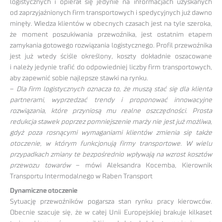
logistycznych i opierał się jedynie na informacjach uzyskanych
od zaprzyjaźnionych firm transportowych i spedycyjnych już dawno
minęły. Wiedza klientów w obecnych czasach jest na tyle szeroka,
że moment poszukiwania przewoźnika, jest ostatnim etapem
zamykania gotowego rozwiązania logistycznego. Profil przewoźnika
jest już wtedy ściśle określony, koszty dokładnie oszacowane
i należy jedynie trafić do odpowiedniej liczby firm transportowych,
aby zapewnić sobie najlepsze stawki na rynku.
–
Dla firm logistycznych oznacza to, że muszą stać się dla klienta
partnerami, wyprzedzać trendy i proponować innowacyjne
rozwiązania, które przyniosą mu realne oszczędności. Prosta
redukcja stawek poprzez pomniejszenie marży nie jest już możliwa,
gdyż poza rosnącymi wymaganiami klientów zmienia się także
otoczenie, w którym funkcjonują firmy transportowe. W wielu
przypadkach zmiany te bezpośrednio wpływają na wzrost kosztów
przewozu towarów
– mówi Aleksandra Kocemba, Kierownik
Transportu Intermodalnego w Raben Transport
Dynamiczne otoczenie
Sytuację przewoźników pogarsza stan rynku pracy kierowców.
Obecnie szacuje się, że w całej Unii Europejskiej brakuje kilkaset