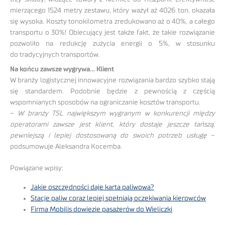
mierzącego 1524 metry zestawu, który ważył aż 4026 ton, okazała
się wysoka. Koszty tonokilometra zredukowano aż o 40%, a całego
transportu o 30%! Obiecujący jest także fakt, że takie rozwiązanie
pozwoliło na redukcję zużycia energii o 5%, w stosunku
do tradycyjnych transportów.
Na końcu zawsze wygrywa… Klient
W branży logistycznej innowacyjne rozwiązania bardzo szybko stają
się standardem. Podobnie będzie z pewnością z częścią
wspomnianych sposobów na ograniczanie kosztów transportu.
–
W branży TSL największym wygranym w konkurencji między
operatorami zawsze jest klient, który dostaje jeszcze tańszą,
pewniejszą i lepiej dostosowaną do swoich potrzeb usługę
–
podsumowuje Aleksandra Kocemba.
Powiązane wpisy:
Jakie oszczędności daje karta paliwowa?
Stacje paliw coraz lepiej spełniają oczekiwania kierowców
Firma Mobilis dowiezie pasażerów do Wieliczki