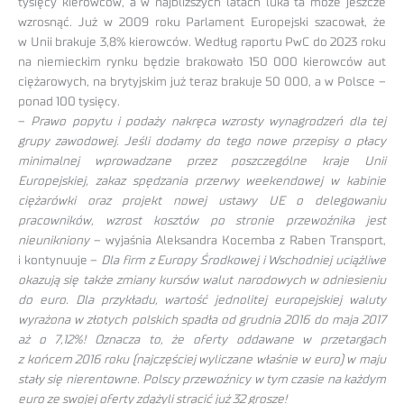
tysięcy kierowców, a w najbliższych latach luka ta może jeszcze
wzrosnąć. Już w 2009 roku Parlament Europejski szacował, że
w Unii brakuje 3,8% kierowców. Według raportu PwC do 2023 roku
na niemieckim rynku będzie brakowało 150 000 kierowców aut
ciężarowych, na brytyjskim już teraz brakuje 50 000, a w Polsce –
ponad 100 tysięcy.
–
Prawo popytu i podaży nakręca wzrosty wynagrodzeń dla tej
grupy zawodowej. Jeśli dodamy do tego nowe przepisy o płacy
minimalnej wprowadzane przez poszczególne kraje Unii
Europejskiej, zakaz spędzania przerwy weekendowej w kabinie
ciężarówki oraz projekt nowej ustawy UE o delegowaniu
pracowników, wzrost kosztów po stronie przewoźnika jest
nieunikniony
– wyjaśnia Aleksandra Kocemba z Raben Transport,
i kontynuuje –
Dla firm z Europy Środkowej i Wschodniej uciążliwe
okazują się także zmiany kursów walut narodowych w odniesieniu
do euro. Dla przykładu, wartość jednolitej europejskiej waluty
wyrażona w złotych polskich spadła od grudnia 2016 do maja 2017
aż o 7,12%! Oznacza to, że oferty oddawane w przetargach
z końcem 2016 roku (najczęściej wyliczane właśnie w euro) w maju
stały się nierentowne. Polscy przewoźnicy w tym czasie na każdym
euro ze swojej oferty zdążyli stracić już 32 grosze!