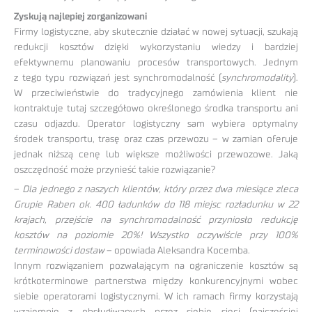
Zyskują najlepiej zorganizowani
Firmy logistyczne, aby skutecznie działać w nowej sytuacji, szukają
redukcji kosztów dzięki wykorzystaniu wiedzy i bardziej
efektywnemu planowaniu procesów transportowych. Jednym
z tego typu rozwiązań jest synchromodalność (
synchromodality
).
W przeciwieństwie do tradycyjnego zamówienia klient nie
kontraktuje tutaj szczegółowo określonego środka transportu ani
czasu odjazdu. Operator logistyczny sam wybiera optymalny
środek transportu, trasę oraz czas przewozu – w zamian oferuje
jednak niższą cenę lub większe możliwości przewozowe. Jaką
oszczędność może przynieść takie rozwiązanie?
–
Dla jednego z naszych klientów, który przez dwa miesiące zleca
Grupie Raben ok. 400 ładunków do 118 miejsc rozładunku w 22
krajach, przejście na synchromodalność przyniosło redukcję
kosztów na poziomie 20%! Wszystko oczywiście przy 100%
terminowości dostaw
– opowiada Aleksandra Kocemba.
Innym rozwiązaniem pozwalającym na ograniczenie kosztów są
krótkoterminowe partnerstwa między konkurencyjnymi wobec
siebie operatorami logistycznymi. W ich ramach firmy korzystają