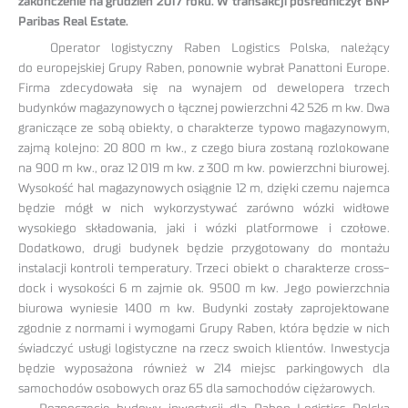
zakończenie na grudzień 2017 roku. W transakcji pośredniczył BNP
Paribas Real Estate.
Operator logistyczny Raben Logistics Polska, należący
do europejskiej Grupy Raben, ponownie wybrał Panattoni Europe.
Firma zdecydowała się na wynajem od dewelopera trzech
budynków magazynowych o łącznej powierzchni 42 526 m kw. Dwa
graniczące ze sobą obiekty, o charakterze typowo magazynowym,
zajmą kolejno: 20 800 m kw., z czego biura zostaną rozlokowane
na 900 m kw., oraz 12 019 m kw. z 300 m kw. powierzchni biurowej.
Wysokość hal magazynowych osiągnie 12 m, dzięki czemu najemca
będzie mógł w nich wykorzystywać zarówno wózki widłowe
wysokiego składowania, jaki i wózki platformowe i czołowe.
Dodatkowo, drugi budynek będzie przygotowany do montażu
instalacji kontroli temperatury. Trzeci obiekt o charakterze cross-
dock i wysokości 6 m zajmie ok. 9500 m kw. Jego powierzchnia
biurowa wyniesie 1400 m kw. Budynki zostały zaprojektowane
zgodnie z normami i wymogami Grupy Raben, która będzie w nich
świadczyć usługi logistyczne na rzecz swoich klientów. Inwestycja
będzie wyposażona również w 214 miejsc parkingowych dla
samochodów osobowych oraz 65 dla samochodów ciężarowych.