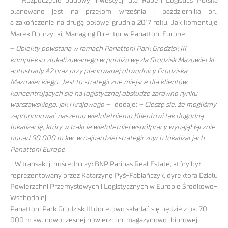
Rozpoczęcie budowy inwestycji dla Raben Logistics Polska
planowane jest na przełom września i października br.,
a zakończenie na drugą połowę grudnia 2017 roku. Jak komentuje
Marek Dobrzycki, Managing Director w Panattoni Europe:
–
Obiekty powstaną w ramach Panattoni Park Grodzisk III,
kompleksu zlokalizowanego w pobliżu węzła Grodzisk Mazowiecki
autostrady A2 oraz przy planowanej obwodnicy Grodziska
Mazowieckiego. Jest to strategiczne miejsce dla klientów
koncentrujących się na logistycznej obsłudze zarówno rynku
warszawskiego, jak i krajowego –
i dodaje:
– Cieszę się, że mogliśmy
zaproponować naszemu wieloletniemu Klientowi tak dogodną
lokalizację, który w trakcie wieloletniej współpracy wynajął łącznie
ponad 90 000 m kw. w najbardziej strategicznych lokalizacjach
Panattoni Europe.
W transakcji pośredniczył BNP Paribas Real Estate, który był
reprezentowany przez Katarzynę Pyś-Fabiańczyk, dyrektora Działu
Powierzchni Przemysłowych i Logistycznych w Europie Środkowo-
Wschodniej.
Panattoni Park Grodzisk III docelowo składać się będzie z ok. 70
000 m kw. nowoczesnej powierzchni magazynowo-biurowej