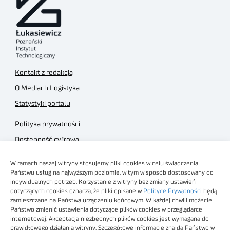
Kontakt z redakcją
O Mediach Logistyka
Statystyki portalu
Polityka prywatności
Dostępność cyfrowa
Regulamin Portalu
W ramach naszej witryny stosujemy pliki cookies w celu świadczenia
Regulamin sklepu
Państwu usług na najwyższym poziomie, w tym w sposób dostosowany do
indywidualnych potrzeb. Korzystanie z witryny bez zmiany ustawień
dotyczących cookies oznacza, że pliki opisane w
Polityce Prywatności
będą
zamieszczane na Państwa urządzeniu końcowym. W każdej chwili możecie
Państwo zmienić ustawienia dotyczące plików cookies w przeglądarce
internetowej. Akceptacja niezbędnych plików cookies jest wymagana do
Obrazy stockowe
prawidłowego działania witryny. Szczegółowe informacje znajdą Państwo w