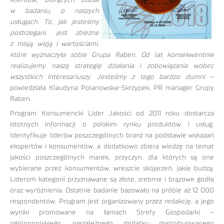
w badaniu, o naszych
usługach. To, jak jesteśmy
postrzegani, jest zbieżne
z misją, wizją i wartościami,
które wyznaczyła sobie Grupa Raben. Od lat konsekwentnie
realizujemy naszą strategię działania i zobowiązania wobec
wszystkich interesariuszy. Jesteśmy z tego bardzo dumni
–
powiedziała Klaudyna Polanowska-Skrzypek, PR manager Grupy
Raben.
Program Konsumencki Lider Jakości od 2011 roku dostarcza
istotnych informacji o polskim rynku produktów i usług.
Identyfikuje liderów poszczególnych branż na podstawie wskazań
ekspertów i konsumentów, a dodatkowo zbiera wiedzę na temat
jakości poszczególnych marek, przyczyn, dla których są one
wybierane przez konsumentów, wreszcie skojarzeń, jakie budzą.
Liderom kategorii przyznawane są złote, srebrne i brązowe godła
oraz wyróżnienia. Ostatnie badanie bazowało na próbie aż 12 000
respondentów. Program jest organizowany przez redakcję, a jego
wyniki promowane na łamach Strefy Gospodarki –
ogólnopolskiego, niezależnego dodatku dystrybuowanego