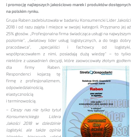
i promocję najlepszych jakościowo marek i produktów dostępnych
na polskim rynku.
Grupa Raben zadebiutowała w badaniu Konsumencki Lider Jakości
2018 i od razu zajęła I miejsce w swojej kategorii. Przyznano jej aż
25% głosów. „Profesjonalna firma świadcząca usługi na najwyższym
poziomie”, „światowy lider usług logistycznych, a do tego dobry
pracodawca”, „specjaliści i fachowcy od logistyki,
współpracowałem z nimi, posiadają dużą wiedzę” – to tylko
niektóre z uzasadnień decyzji,
które zaowocowały złotym godłem
dla firmy Raben.
Respondenci kojarzą tę
firmę z profesjonalizmem,
odpowiedzialnością,
elastycznością
i terminowością.
–
Cieszy nas nie tylko tytuł
Konsumenckiego Lidera
Jakości 2018 w dziedzinie
logistyki, ale także opinia
klientów, biorących udział