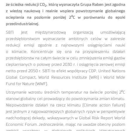
że ścieżka redukcji CO
, którą wyznaczyła Grupa Raben jest zgodna
2
z wiedzą naukową i realnie wspiera powstrzymanie globalnego
ocieplenia na poziomie poniżej 2⁰C w porównaniu do epoki
przedindustrialnej.
SBTi jest międzynarodową organizacją umożliwiającą
przedsiębiorstwom wyznaczanie ambitnych celów w zakresie
redukcji emisji zgodnie z najnowszymi osiągnięciami nauki
o klimacie. Koncentruje się ona na przyspieszeniu działań
przedsiębiorstw na całym świecie w celu zmniejszenia emisji gazów
cieplarnianych o połowę przed 2030 r. i osiągnięcia zerowej emisji
netto przed 2050 r. SBTi to efekt współpracy CDP, United Nations
Global Compact, World Resources Institute (WRI) i World Wide
Fund for Nature (WWF).
Utrzymanie wzrostu średnich temperatur na świecie poniżej 2⁰C
stanowi globalny cel prowadzący do powstrzymania zmian klimatu.
Niepowodzenie działań na rzecz klimatu (Climate action failure)
jest jednym z najpoważniejszych globalnych ryzyk w perspektywie
nadchodzącej dekady, wskazywanych w Global Risk Report World
Economic Forum. Jednocześnie, mając na uwadze obecny poziom
ambicji wyrażony w globalnych politykach klimatycznych