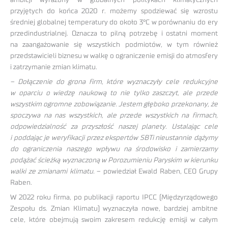
przyjętych do końca 2020 r. możemy spodziewać się wzrostu
średniej globalnej temperatury do około 3°C w porównaniu do ery
przedindustrialnej. Oznacza to pilną potrzebę i ostatni moment
na zaangażowanie się wszystkich podmiotów, w tym również
przedstawicieli biznesu w walkę o ograniczenie emisji do atmosfery
i zatrzymanie zmian klimatu.
– Dołączenie do grona firm, które wyznaczyły cele redukcyjne
w oparciu o wiedzę naukową to nie tylko zaszczyt, ale przede
wszystkim ogromne zobowiązanie. Jestem głęboko przekonany, że
spoczywa na nas wszystkich, ale przede wszystkich na firmach,
odpowiedzialność za przyszłość naszej planety. Ustalając cele
i poddając je weryfikacji przez ekspertów SBTi nieustannie dążymy
do ograniczenia naszego wpływu na środowisko i zamierzamy
podążać ścieżką wyznaczoną w Porozumieniu Paryskim w kierunku
walki ze zmianami klimatu.
– powiedział Ewald Raben, CEO Grupy
Raben.
W 2022 roku firma, po publikacji raportu IPCC (Międzyrządowego
Zespołu ds. Zmian Klimatu) wyznaczyła nowe, bardziej ambitne
cele, które obejmują swoim zakresem redukcję emisji w całym