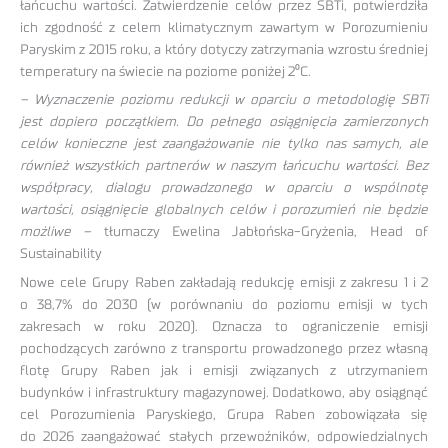
łańcuchu wartości. Zatwierdzenie celów przez SBTi, potwierdziła
ich zgodność z celem klimatycznym zawartym w Porozumieniu
Paryskim z 2015 roku, a który dotyczy zatrzymania wzrostu średniej
temperatury na świecie na poziome poniżej 2⁰C.
– Wyznaczenie poziomu redukcji w oparciu o metodologię SBTi
jest dopiero początkiem. Do pełnego osiągnięcia zamierzonych
celów konieczne jest zaangażowanie nie tylko nas samych, ale
również wszystkich partnerów w naszym łańcuchu wartości. Bez
współpracy, dialogu prowadzonego w oparciu o wspólnotę
wartości, osiągnięcie globalnych celów i porozumień nie będzie
możliwe –
tłumaczy Ewelina Jabłońska-Gryżenia, Head of
Sustainability
Nowe cele Grupy Raben zakładają redukcję emisji z zakresu 1 i 2
o 38,7% do 2030 (w porównaniu do poziomu emisji w tych
zakresach w roku 2020). Oznacza to ograniczenie emisji
pochodzących zarówno z transportu prowadzonego przez własną
flotę Grupy Raben jak i emisji związanych z utrzymaniem
budynków i infrastruktury magazynowej. Dodatkowo, aby osiągnąć
cel Porozumienia Paryskiego, Grupa Raben zobowiązała się
do 2026 zaangażować stałych przewoźników, odpowiedzialnych