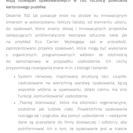
wizją rozwiązań opakowaniowych w 150. rocznicę powstania
kartonowego pudełka.
Ostatnie 150 lat pokazuje kroki na drodze ku innowacyjnym
zmianom w wykorzystaniu tektury falistej, od elementu ubioru,
do opakowań, które znamy dzisiaj i innowacyjnych projektów
zastępujących problematyczne tworzywa sztuczne, takie jak
na przykład Eco Carrier. Wybiegając zaś w przyszłość,
zaprezentowano projekty opakowań, które mogą być wykonane
z organicznych, programowalnych włókien ze zdolnością
do samonaprawy w przypadku uszkodzenia. Ich cechy
przypominają rozwiązania znane m.in. z biologii i botaniki:
System nerwowy, inspirowany strukturą liści: czujniki,
nadrukowane na wierzchnią warstwę opakowania, łączą
wszystkie włókna w opakowaniu, dzięki czemu ma ono
funkcję „komunikowania” uszkodzenia.
„Tkankę bliznowatą”, która ma zdolności regeneracyjne,
podobnie jak ludzkie ciało. Powierzchnia opakowania
rozciąga się i pogrubia, aby pokryć uszkodzenie – następnie
dane są przesyłane do firmy dostawczej i odbiorcy, aby
poinformować ich o tym, że opakowanie jest w trakcie