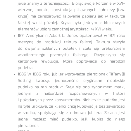
jakie znamy z teraźniejszości. Biorąc swoje korzenie w XVI-
wiecznej modzie, konstrukcja plisowanych kołnierzy (tzw.
kryza) ma zainspirować falowanie papieru jak w tekturze
falistej wieki później. Kryza była jednym z kluczowych
elementów ubioru zamożnej arystokracji w XVI wieku.
1871 Amerykanin Albert L. Jones opatentował w 1871 roku
maszynę do produkcji tektury falistej. Tektura służyła
do owijania szklanych butelek i stała się prekursorem
współczesnego przemysłu falistego. Rozpoczyna się
kartonowa rewolucja, która doprowadzi do narodzin
pudełka.
1886 W 1886 roku jubiler wprowadza pierścionek Tiffany®
Setting, tworząc jednocześnie oryginalne niebieskie
pudełko na ten produkt. Staje się ono synonimem marki,
jednym z najbardziej rozpoznawalnych w historii
i pożądanych przez konsumentów. Niebieskie pudełko jest
na tyle urokliwe, że klienci chcą kupować je bez zawartości
w środku, spotykając się z odmową jubilera. Zasada jest
jedna: możesz mieć pudełko, jeśli kupisz do niego
pierścionek.