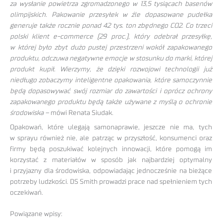
za wysłanie powietrza zgromadzonego w 13,5 tysiącach basenów
olimpijskich. Pakowanie przesyłek w źle dopasowane pudełka
generuje także rocznie ponad 42 tys. ton zbędnego CO2. Co trzeci
polski klient e-commerce (29 proc.), który odebrał przesyłkę,
w której było zbyt dużo pustej przestrzeni wokół zapakowanego
produktu, odczuwa negatywne emocje w stosunku do marki, której
produkt kupił. Wierzymy, że dzięki rozwojowi technologii już
niedługo zobaczymy inteligentne opakowania, które samoczynnie
będą dopasowywać swój rozmiar do zawartości i oprócz ochrony
zapakowanego produktu będą także używane z myślą o ochronie
środowiska –
mówi Renata Siudak.
Opakowań, które ulegają samonaprawie, jeszcze nie ma, tych
w sprayu również nie, ale patrząc w przyszłość, konsumenci oraz
firmy będą poszukiwać kolejnych innowacji, które pomogą im
korzystać z materiałów w sposób jak najbardziej optymalny
i przyjazny dla środowiska, odpowiadając jednocześnie na bieżące
potrzeby ludzkości. DS Smith prowadzi prace nad spełnieniem tych
oczekiwań.
Powiązane wpisy: