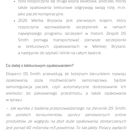
1939 Rozpoczyna się druga wojna światowa, podczas, której
także opakowania tekturowe odgrywają swoją rolę, m.in.
jako paczki konspiracyjne.
2020 Wielka Brytania jest pierwszym krajem, który
rozpoczyna wprowadzanie szczepionek w ramach
największego programu szczepień w historii. Zespół DS
Smith pomaga transportować pierwsze szczepionki
w tekturowych opakowaniach w Wielkiej Brytanii,
a następnie do szpitali i klinik na całym świecie.
Co dalej z tekturowym opakowaniem?
Eksperci DS Smith przewidują, że kolejnym kierunkiem rozwoju
opakowania, poza możliwościami samonaprawy, będzie
samoregulacja paczek, czyli automatyczne dostosowanie ich
wielkości do pakowanego przedmiotu, a także opakowania
w sprayu.
– Jak wynika z badania przeprowadzonego na zlecenie DS Smith,
do polskich konsumentów, oprócz zamówionych online
produktów, ze względu na zbyt duże opakowania, dostarczanych
jest ponad 40 milionów m3 powietrza. To tak jakby Polacy zapłacili