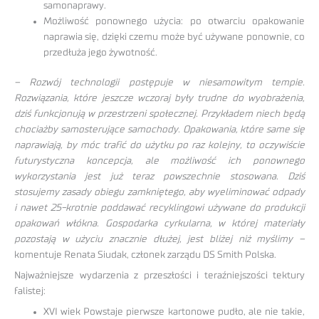
samonaprawy.
Możliwość ponownego użycia: po otwarciu opakowanie
naprawia się, dzięki czemu może być używane ponownie, co
przedłuża jego żywotność.
– Rozwój technologii postępuje w niesamowitym tempie.
Rozwiązania, które jeszcze wczoraj były trudne do wyobrażenia,
dziś funkcjonują w przestrzeni społecznej. Przykładem niech będą
chociażby samosterujące samochody. Opakowania, które same się
naprawiają, by móc trafić do użytku po raz kolejny, to oczywiście
futurystyczna koncepcja, ale możliwość ich ponownego
wykorzystania jest już teraz powszechnie stosowana. Dziś
stosujemy zasady obiegu zamkniętego, aby wyeliminować odpady
i nawet 25-krotnie poddawać recyklingowi używane do produkcji
opakowań włókna. Gospodarka cyrkularna, w której materiały
pozostają w użyciu znacznie dłużej, jest bliżej niż myślimy –
komentuje Renata Siudak, członek zarządu DS Smith Polska.
Najważniejsze wydarzenia z przeszłości i teraźniejszości tektury
falistej:
XVI wiek Powstaje pierwsze kartonowe pudło, ale nie takie,