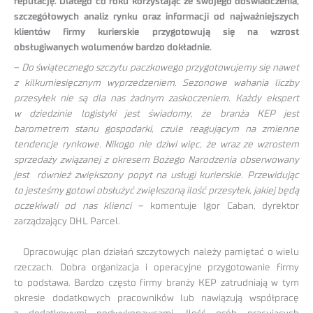
reputację. Dlatego co roku korzystając ze swojego doświadczenia,
szczegółowych analiz rynku oraz informacji od najważniejszych
klientów firmy kurierskie przygotowują się na wzrost
obsługiwanych wolumenów bardzo dokładnie.
–
Do świątecznego szczytu paczkowego przygotowujemy się nawet
z kilkumiesięcznym wyprzedzeniem. Sezonowe wahania liczby
przesyłek nie są dla nas żadnym zaskoczeniem. Każdy ekspert
w dziedzinie logistyki jest świadomy, że branża KEP jest
barometrem stanu gospodarki, czule reagującym na zmienne
tendencje rynkowe. Nikogo nie dziwi więc, że wraz ze wzrostem
sprzedaży związanej z okresem Bożego Narodzenia obserwowany
jest również zwiększony popyt na usługi kurierskie. Przewidując
to jesteśmy gotowi obsłużyć zwiększoną ilość przesyłek, jakiej będą
oczekiwali od nas klienci
– komentuje Igor Caban, dyrektor
zarządzający DHL Parcel.
Opracowując plan działań szczytowych należy pamiętać o wielu
rzeczach. Dobra organizacja i operacyjne przygotowanie firmy
to podstawa. Bardzo często firmy branży KEP zatrudniają w tym
okresie dodatkowych pracowników lub nawiązują współpracę