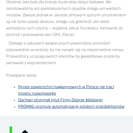
Ostatnie lata były dla branży kurierskiej dosyć łaskawe. Nie
zanotowaliśmy ani spektakularnych opadów śniegu ani wielkich
mrozów. Zawsze jednak w okresie zimowym sporym utrudnieniem
są nie tylko opady deszczu, śniegu czy gołoledź, ale także
wzmożony ruch uliczny
– wyjaśnia Jakub Kuciewicz, kierownik ds.
kontroli i planowania sieci DHL Parcel.
Dlatego o zakupach świątecznych powinniśmy pomyśleć
odpowiednio wcześniej, by nie narazić się na niepotrzebne nerwy.
Przewoźnicy uczulają swoich klientów by gwiazdkowe prezenty
zamawiali z wyprzedzeniem.
Powiązane wpisy:
Rynek powierzchni magazynowych w Polsce nie traci
impetu rozwojowego
Dachser otrzymał tytuł Firmy Dobrze Widzianej
PROMAG promuje automatyzację polskich przedsiębiorstw