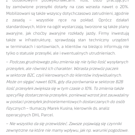
z dodatkowymi podwykonawcami. Ilość osób pracujących
by zamówione przesyłki dotarły na czas wzrasta nawet o 20%.
Mobilizowani są także wszyscy dotychczasowo zatrudnieni, zgodnie
z zasadą – wszystkie ręce na pokład. Oprócz działań
standardowych, które na ogół wystarczają, tworzone są także plany
awaryjne, jak choćby awaryjne rozkłady jazdy. Firmy inwestują
także w infrastrukturę, sprawdzają stan techniczny urządzeń
w terminalach i sortowniach, a klientów na bieżąco informują nie
tylko o statusie przesyłki, ale i ewentualnych utrudnieniach.
–
Podczas grudniowego piku zmienia się nie tylko ilość wysyłanych
przesyłek, ale również ich charakter. Wzrasta przewóz paczek
w sektorze B2C, czyli kierowanych do klientów indywidualnych.
Może on sięgać nawet 60%, gdy dla porównania w sektorze B2B
ilość przesyłek zwiększa się w tym czasie o 10%. To zmienia także
specyfikę dostarczenia przesyłek, ponieważ wzrost jest zauważalny
w postaci przesyłek jednoelementowych dostarczanych do osób
fizycznych
– tłumaczy Marek Kusina, kierownik ds. analiz
operacyjnych DHL Parcel.
–
Nie wszystko da się przewidzieć. Zawsze pojawiają się czynniki
zewnętrzne na które nie mamy wpływu, jak np. warunki pogodowe.