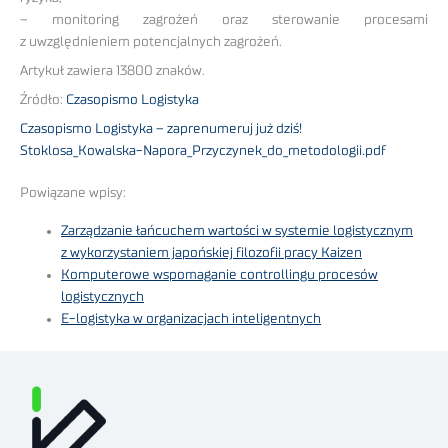
– monitoring zagrożeń oraz sterowanie procesami
z uwzględnieniem potencjalnych zagrożeń.
Artykuł zawiera 13800 znaków.
Źródło:
Czasopismo Logistyka
Czasopismo Logistyka – zaprenumeruj już dziś!
Stoklosa_Kowalska-Napora_Przyczynek_do_metodologii.pdf
Powiązane wpisy:
Zarządzanie łańcuchem wartości w systemie logistycznym
z wykorzystaniem japońskiej filozofii pracy Kaizen
Komputerowe wspomaganie controllingu procesów
logistycznych
E-logistyka w organizacjach inteligentnych