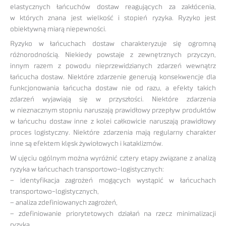
elastycznych łańcuchów dostaw reagujących za zakłócenia,
w których znana jest wielkość i stopień ryzyka. Ryzyko jest
obiektywną miarą niepewności.
Ryzyko w łańcuchach dostaw charakteryzuje się ogromną
różnorodnością. Niekiedy powstaje z zewnętrznych przyczyn,
innym razem z powodu nieprzewidzianych zdarzeń wewnątrz
łańcucha dostaw. Niektóre zdarzenie generują konsekwencje dla
funkcjonowania łańcucha dostaw nie od razu, a efekty takich
zdarzeń wyjawiają się w przyszłości. Niektóre zdarzenia
w nieznacznym stopniu naruszają prawidłowy przepływ produktów
w łańcuchu dostaw inne z kolei całkowicie naruszają prawidłowy
proces logistyczny. Niektóre zdarzenia mają regularny charakter
inne są efektem klęsk żywiołowych i kataklizmów.
W ujęciu ogólnym można wyróżnić cztery etapy związane z analizą
ryzyka w łańcuchach transportowo-logistycznych:
– identyfikacja zagrożeń mogących wystąpić w łańcuchach
transportowo-logistycznych,
– analiza zdefiniowanych zagrożeń,
– zdefiniowanie priorytetowych działań na rzecz minimalizacji
ryzyka,