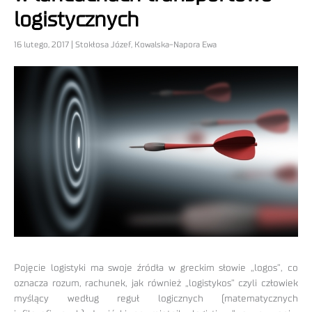
logistycznych
16 lutego, 2017 | Stokłosa Józef, Kowalska-Napora Ewa
Pojęcie logistyki ma swoje źródła w greckim słowie „logos”, co
oznacza rozum, rachunek, jak również „logistykos” czyli człowiek
myślący według reguł logicznych (matematycznych