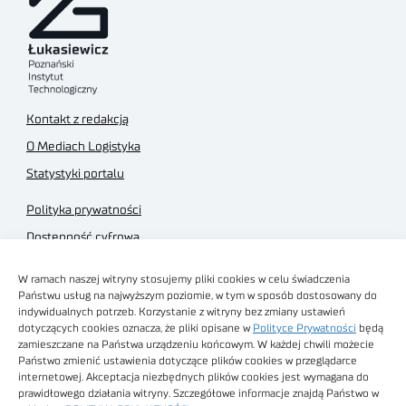
Kontakt z redakcją
O Mediach Logistyka
Statystyki portalu
Polityka prywatności
Dostępność cyfrowa
Regulamin Portalu
W ramach naszej witryny stosujemy pliki cookies w celu świadczenia
Regulamin sklepu
Państwu usług na najwyższym poziomie, w tym w sposób dostosowany do
indywidualnych potrzeb. Korzystanie z witryny bez zmiany ustawień
dotyczących cookies oznacza, że pliki opisane w
Polityce Prywatności
będą
zamieszczane na Państwa urządzeniu końcowym. W każdej chwili możecie
Państwo zmienić ustawienia dotyczące plików cookies w przeglądarce
internetowej. Akceptacja niezbędnych plików cookies jest wymagana do
Obrazy stockowe
prawidłowego działania witryny. Szczegółowe informacje znajdą Państwo w