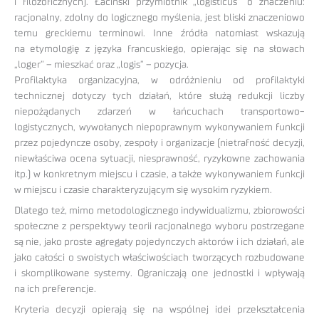
i filozoficznych). Łaciński przymiotnik „logisticus” o znaczeniu:
racjonalny, zdolny do logicznego myślenia, jest bliski znaczeniowo
temu greckiemu terminowi. Inne źródła natomiast wskazują
na etymologię z języka francuskiego, opierając się na słowach
„loger” – mieszkać oraz „logis” – pozycja.
Profilaktyka organizacyjna, w odróżnieniu od profilaktyki
technicznej dotyczy tych działań, które służą redukcji liczby
niepożądanych zdarzeń w łańcuchach transportowo-
logistycznych, wywołanych niepoprawnym wykonywaniem funkcji
przez pojedyncze osoby, zespoły i organizacje (nietrafność decyzji,
niewłaściwa ocena sytuacji, niesprawność, ryzykowne zachowania
itp.) w konkretnym miejscu i czasie, a także wykonywaniem funkcji
w miejscu i czasie charakteryzującym się wysokim ryzykiem.
Dlatego też, mimo metodologicznego indywidualizmu, zbiorowości
społeczne z perspektywy teorii racjonalnego wyboru postrzegane
są nie, jako proste agregaty pojedynczych aktorów i ich działań, ale
jako całości o swoistych właściwościach tworzących rozbudowane
i skomplikowane systemy. Ograniczają one jednostki i wpływają
na ich preferencje.
Kryteria decyzji opierają się na wspólnej idei przekształcenia