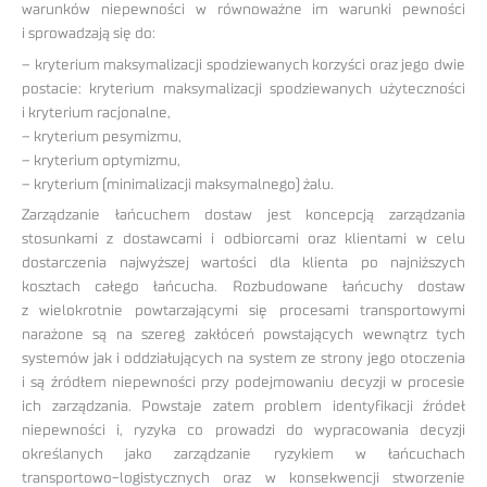
warunków niepewności w równoważne im warunki pewności
i sprowadzają się do:
– kryterium maksymalizacji spodziewanych korzyści oraz jego dwie
postacie: kryterium maksymalizacji spodziewanych użyteczności
i kryterium racjonalne,
– kryterium pesymizmu,
– kryterium optymizmu,
– kryterium (minimalizacji maksymalnego) żalu.
Zarządzanie łańcuchem dostaw jest koncepcją zarządzania
stosunkami z dostawcami i odbiorcami oraz klientami w celu
dostarczenia najwyższej wartości dla klienta po najniższych
kosztach całego łańcucha. Rozbudowane łańcuchy dostaw
z wielokrotnie powtarzającymi się procesami transportowymi
narażone są na szereg zakłóceń powstających wewnątrz tych
systemów jak i oddziałujących na system ze strony jego otoczenia
i są źródłem niepewności przy podejmowaniu decyzji w procesie
ich zarządzania. Powstaje zatem problem identyfikacji źródeł
niepewności i, ryzyka co prowadzi do wypracowania decyzji
określanych jako zarządzanie ryzykiem w łańcuchach
transportowo-logistycznych oraz w konsekwencji stworzenie