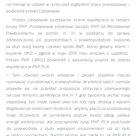
na miesiąc w udziale w rynku pod względem pracy przewozowej
–
podkreślił prezes Libiszewski.
Prezes Libiszewski pozytywnie ocenił współpracę w ramach
Grupy PKP. Podziękował prezesowi zarządu PKP SA Mirosławowi
Pawłowskiemu za pomoc m. in. w podejściu do sprawy
odziedziczonej po poprzednikach i prawdopodobnie kupionej
za zbyt dużą kwotę czeskiej spółki AWT, której główny klient –
kopalnie OKD – zgłosił w maju 2015 roku wniosek o upadłość.
Prezes PKP CARGO podkreślił z satysfakcją powrót do dobrej
współpracy w PKP PLK.
–
Tam również wrócili kolejarze i zaczęli zupełnie inaczej
rozmawiać o problemach przewoźników. W efekcie takich rozmów
pojawiła się na przykład propozycja dotycząca planowanego
na czas remontu zamknięcia linii nr 7, gdy będziemy jechać trasą
objazdową, być może nawet dwa lub trzy razy dłuższą z kopalni
Bogdanka do elektrowni Kozienice, abyśmy płacili za podstawową
trasę. Oczywiście, że poniesiemy jeszcze koszty załóg, paliwa,
energii elektrycznej, ale przynajmniej tutaj PKP PLK podchodzi
do przewoźnika z dużo większym zrozumieniem niż to było
w latach poprzednich. Bardzo istotne jest także to, że PKP PLK