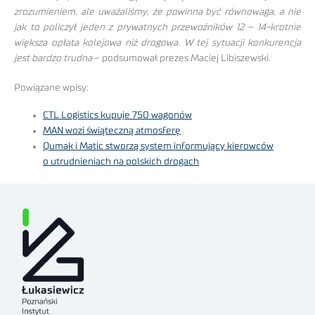
zrozumieniem, ale uważaliśmy, że powinna być równowaga, a nie
jak to policzył jeden z prywatnych przewoźników 12 – 14-krotnie
większa opłata kolejowa niż drogowa. W tej sytuacji konkurencja
jest bardzo trudna
– podsumował prezes Maciej Libiszewski.
Powiązane wpisy:
CTL Logistics kupuje 750 wagonów
MAN wozi świąteczną atmosferę
Qumak i Matic stworzą system informujący kierowców
o utrudnieniach na polskich drogach