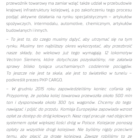
przewoźnik towarowy ma zamiar wziąć także udział w przebudowie
krajowej infrastruktury kolejowej, a po zakończeniu tego procesu
podjąć aktywne działania na rynku specjalistycznym – artykułów
spożywczych, intermodalu, automotive, chemicznym, artykułów
budowlanych i innych.
–
To jest to, do czego musimy dążyć, aby utrzymać się na tym
rynku. Musimy ten najbliższy okres wykorzystać, aby przezbroić
nasze składy, bo wiekowo już tego wymagają. 12 lokomotyw
Vectron Siemens, które dotychczas pozyskaliśmy, nie załatwia
sprawy blisko tysiąca uruchamianych codziennie pociągów.
To jeszcze nie jest ta skala, ale jest to światełko w tunelu
–
podkreślił prezes PKP CARGO.
–
W grudniu 2015 roku zapowiedzieliśmy koniec cofania się.
Przypomnę, że polska kolej towarowa przewoziła około 500 mln
ton i dysponowała około 300 tys. wagonów. Chcemy do tego
nawiązać i pójść do przodu. Komisja Europejska zapowiada wzrost
opłat za dostęp do dróg kołowych. Nasz rząd pracuje nad objęciem
systemem opłat większej ilości dróg w Polsce. Kolejarze ponoszą
opłaty za wszystkie drogi kolejowe. Nie byliśmy nigdy przeciwni
temu, aby płacić za drogę kolejową. Zawsze robiliśmy to ze