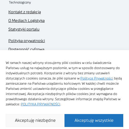
Kontakt z redakcją
O Mediach Logistyka
Statystyki portalu
Polityka prywatności
Dostępność cyfrowa
Regulamin Portalu
W ramach naszej witryny stosujemy pliki cookies w celu świadczenia
Regulamin sklepu
Państwu usług na najwyższym poziomie, w tym w sposób dostosowany do
indywidualnych potrzeb. Korzystanie z witryny bez zmiany ustawień
dotyczących cookies oznacza, że pliki opisane w
Polityce Prywatności
będą
zamieszczane na Państwa urządzeniu końcowym. W każdej chwili możecie
Państwo zmienić ustawienia dotyczące plików cookies w przeglądarce
internetowej. Akceptacja niezbędnych plików cookies jest wymagana do
Obrazy stockowe
prawidłowego działania witryny. Szczegółowe informacje znajdą Państwo w
autorstwa
zakładce:
POLITYKA PRYWATNOŚCI
.
Sieć Badawcza Łukasiewicz - Poznański Instytut
Akceptuję niezbędne
Akceptuję wszystkie
Technologiczny