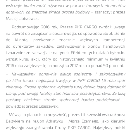
wskazuje konieczność używania w pracach torowych elementów
gotowych, co znacznie skraca proces budowy
– zaznaczył prezes
Maciej Libiszewski.
Podsumowując 2016 rok, Prezes PKP CARGO zwrócił uwagę
na powrót do zarządzania obszarowego, co spowodowało zbliżenie
do klienta, przekazanie znacznie większych kompetencji
do dyrektorów zakładów, zaktywizowanie pionów handlowych
i znacznie szersze wejście na rynek. Efektem tych działań był m.in.
wzrost kursu akcji, który od historycznego minimum w kwietniu
2016 roku zwiększył się na początku 2017 roku o ponad 90 procent.
–
Nawiązaliśmy ponownie dialog społeczny i zakończyliśmy
po kilku turach negocjacji trwający w PKP CARGO 1,5 roku spór
zbiorowy. Strona społeczna wykazała tutaj daleko idącą dojrzałość
biorąc pod uwagę fatalny stan finansów przedsiębiorstwa. Za taką
postawę chciałem stronie społecznej bardzo podziękować
–
powiedział prezes Libiszewski.
Mówiąc o planach na przyszłość, prezes Libiszewski wskazał poza
Bałtykiem na region Adriatyku i Morza Czarnego, jako kierunki
większego zaangażowania Grupy PKP CARGO. Największy polski