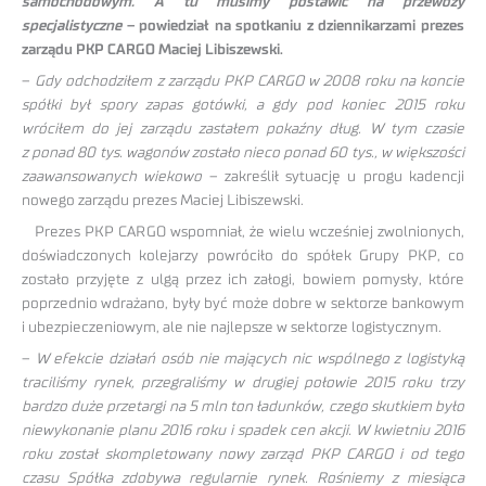
samochodowym. A tu musimy postawić na przewozy
specjalistyczne
– powiedział na spotkaniu z dziennikarzami prezes
zarządu PKP CARGO Maciej Libiszewski.
–
Gdy odchodziłem z zarządu PKP CARGO w 2008 roku na koncie
spółki był spory zapas gotówki, a gdy pod koniec 2015 roku
wróciłem do jej zarządu zastałem pokaźny dług. W tym czasie
z ponad 80 tys. wagonów zostało nieco ponad 60 tys., w większości
zaawansowanych wiekowo
– zakreślił sytuację u progu kadencji
nowego zarządu prezes Maciej Libiszewski.
Prezes PKP CARGO wspomniał, że wielu wcześniej zwolnionych,
doświadczonych kolejarzy powróciło do spółek Grupy PKP, co
zostało przyjęte z ulgą przez ich załogi, bowiem pomysły, które
poprzednio wdrażano, były być może dobre w sektorze bankowym
i ubezpieczeniowym, ale nie najlepsze w sektorze logistycznym.
–
W efekcie działań osób nie mających nic wspólnego z logistyką
traciliśmy rynek, przegraliśmy w drugiej połowie 2015 roku trzy
bardzo duże przetargi na 5 mln ton ładunków, czego skutkiem było
niewykonanie planu 2016 roku i spadek cen akcji. W kwietniu 2016
roku został skompletowany nowy zarząd PKP CARGO i od tego
czasu Spółka zdobywa regularnie rynek. Rośniemy z miesiąca