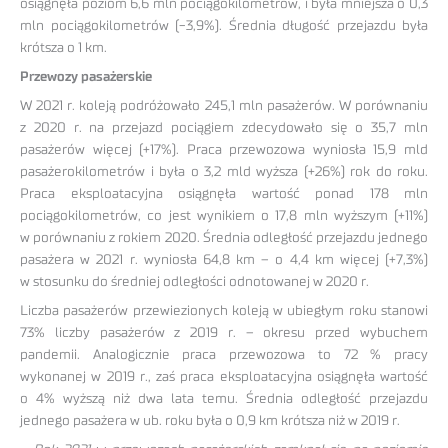
osiągnęła poziom 6,6 mln pociągokilometrów, i była mniejsza o 0,3
mln pociągokilometrów (-3,9%). Średnia długość przejazdu była
krótsza o 1 km.
Przewozy pasażerskie
W 2021 r. koleją podróżowało 245,1 mln pasażerów. W porównaniu
z 2020 r. na przejazd pociągiem zdecydowało się o 35,7 mln
pasażerów więcej (+17%). Praca przewozowa wyniosła 15,9 mld
pasażerokilometrów i była o 3,2 mld wyższa (+26%) rok do roku.
Praca eksploatacyjna osiągnęła wartość ponad 178 mln
pociągokilometrów, co jest wynikiem o 17,8 mln wyższym (+11%)
w porównaniu z rokiem 2020. Średnia odległość przejazdu jednego
pasażera w 2021 r. wyniosła 64,8 km – o 4,4 km więcej (+7,3%)
w stosunku do średniej odległości odnotowanej w 2020 r.
Liczba pasażerów przewiezionych koleją w ubiegłym roku stanowi
73% liczby pasażerów z 2019 r. – okresu przed wybuchem
pandemii. Analogicznie praca przewozowa to 72 % pracy
wykonanej w 2019 r., zaś praca eksploatacyjna osiągnęła wartość
o 4% wyższą niż dwa lata temu. Średnia odległość przejazdu
jednego pasażera w ub. roku była o 0,9 km krótsza niż w 2019 r.