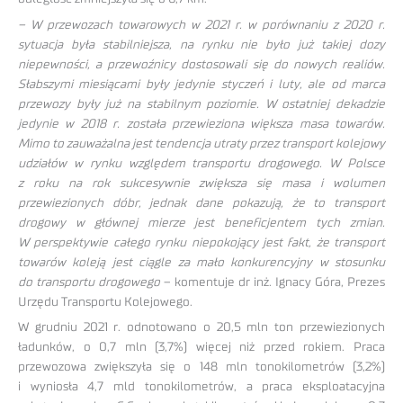
– W przewozach towarowych w 2021 r. w porównaniu z 2020 r.
sytuacja była stabilniejsza, na rynku nie było już takiej dozy
niepewności, a przewoźnicy dostosowali się do nowych realiów.
Słabszymi miesiącami były jedynie styczeń i luty, ale od marca
przewozy były już na stabilnym poziomie. W ostatniej dekadzie
jedynie w 2018 r. została przewieziona większa masa towarów.
Mimo to zauważalna jest tendencja utraty przez transport kolejowy
udziałów w rynku względem transportu drogowego. W Polsce
z roku na rok sukcesywnie zwiększa się masa i wolumen
przewiezionych dóbr, jednak dane pokazują, że to transport
drogowy w głównej mierze jest beneficjentem tych zmian.
W perspektywie całego rynku niepokojący jest fakt, że transport
towarów koleją jest ciągle za mało konkurencyjny w stosunku
do transportu drogowego
– komentuje dr inż. Ignacy Góra, Prezes
Urzędu Transportu Kolejowego.
W grudniu 2021 r. odnotowano o 20,5 mln ton przewiezionych
ładunków, o 0,7 mln (3,7%) więcej niż przed rokiem. Praca
przewozowa zwiększyła się o 148 mln tonokilometrów (3,2%)
i wyniosła 4,7 mld tonokilometrów, a praca eksploatacyjna