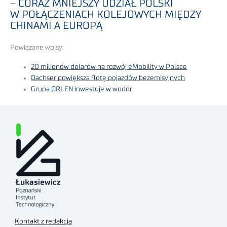
–
CORAZ MNIEJSZY UDZIAŁ POLSKI
W POŁĄCZENIACH KOLEJOWYCH MIĘDZY
CHINAMI A EUROPĄ
Powiązane wpisy:
20 milionów dolarów na rozwój eMobility w Polsce
Dachser powiększa flotę pojazdów bezemisyjnych
Grupa ORLEN inwestuje w wodór
Kontakt z redakcją