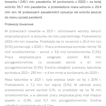
towarów i 245,1 mln pasażerów. W porównaniu z 2020 r. na kolej
wróciło 35,7 mln pasażerów, a przewieziona masa wzrosła o 20,4
mln ton. W przewozach pasażerskich sytuacja nie wróciła jeszcze
do stanu sprzed pandemii.
Przewozy towarowe
W przewozach towarów w 2021 r. odnotowano wzrosty danych
eksploatacyjnych w stosunku do roku poprzedniego. Przewieziono
243,6 mln ton towarów. Przełożyło się to na wzrost o 20,4 mln ton
(9,1%) porównując z 2020 r. Praca przewozowa wyniosła niemal 56
mld tonokilometrów – wzrost o 3,8 mld tonokilometrów (7,2%).
Praca eksploatacyjna osiągnęła poziom 81,6 mln
pociągokilometrów, co oznaczało wzrost o 4,1 mln
pociągokilometrów (5,3%). Średnia odległość przewozu ładunków
wyniosła w 2021 r. 230 km – o 4 km mniej w porównaniu do 2020 r.
Masa ładunków w 2021 r. była większa także od tej z 2019 r.
Przewieziono o 7,2 mln ton więcej (3,1%). W zakresie pracy
przewozowej wzrost wyniósł 0,1%, co przełożyło się na 78 mln
tonokilometrów, a w zakresie pracy eksploatacyjnej miał miejsce
spadek o -0,9%, czyli 0,7 mln pociągokilometrów. Średnia
odległość zmniejszyła się o 6,7 km.