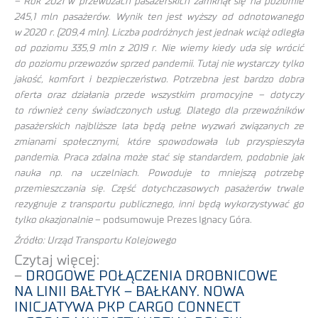
– Rok 2021 w przewozach pasażerskich zamknął się na poziomie
245,1 mln pasażerów. Wynik ten jest wyższy od odnotowanego
w 2020 r. (209,4 mln). Liczba podróżnych jest jednak wciąż odległa
od poziomu 335,9 mln z 2019 r. Nie wiemy kiedy uda się wrócić
do poziomu przewozów sprzed pandemii. Tutaj nie wystarczy tylko
jakość, komfort i bezpieczeństwo. Potrzebna jest bardzo dobra
oferta oraz działania przede wszystkim promocyjne – dotyczy
to również ceny świadczonych usług. Dlatego dla przewoźników
pasażerskich najbliższe lata będą pełne wyzwań związanych ze
zmianami społecznymi, które spowodowała lub przyspieszyła
pandemia. Praca zdalna może stać się standardem, podobnie jak
nauka np. na uczelniach. Powoduje to mniejszą potrzebę
przemieszczania się. Część dotychczasowych pasażerów trwale
rezygnuje z transportu publicznego, inni będą wykorzystywać go
tylko okazjonalnie
– podsumowuje Prezes Ignacy Góra.
Źródło: Urząd Transportu Kolejowego
Czytaj więcej:
–
DROGOWE POŁĄCZENIA DROBNICOWE
NA LINII BAŁTYK – BAŁKANY. NOWA
INICJATYWA PKP CARGO CONNECT