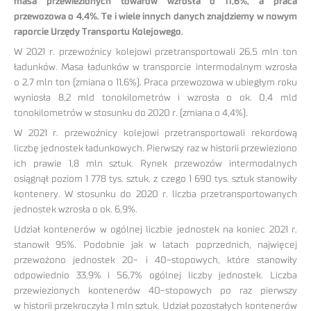
masa przewiezionych towarów wzrosła o 11,6%, a praca
przewozowa o 4,4%. Te i wiele innych danych znajdziemy w nowym
raporcie Urzędy Transportu Kolejowego.
W 2021 r. przewoźnicy kolejowi przetransportowali 26,5 mln ton
ładunków. Masa ładunków w transporcie intermodalnym wzrosła
o 2,7 mln ton (zmiana o 11,6%). Praca przewozowa w ubiegłym roku
wyniosła 8,2 mld tonokilometrów i wzrosła o ok. 0,4 mld
tonokilometrów w stosunku do 2020 r. (zmiana o 4,4%).
W 2021 r. przewoźnicy kolejowi przetransportowali rekordową
liczbę jednostek ładunkowych. Pierwszy raz w historii przewieziono
ich prawie 1,8 mln sztuk. Rynek przewozów intermodalnych
osiągnął poziom 1 778 tys. sztuk, z czego 1 690 tys. sztuk stanowiły
kontenery. W stosunku do 2020 r. liczba przetransportowanych
jednostek wzrosła o ok. 6,9%.
Udział kontenerów w ogólnej liczbie jednostek na koniec 2021 r.
stanowił 95%. Podobnie jak w latach poprzednich, najwięcej
przewożono jednostek 20- i 40-stopowych, które stanowiły
odpowiednio 33,9% i 56,7% ogólnej liczby jednostek. Liczba
przewiezionych kontenerów 40-stopowych po raz pierwszy
w historii przekroczyła 1 mln sztuk. Udział pozostałych kontenerów