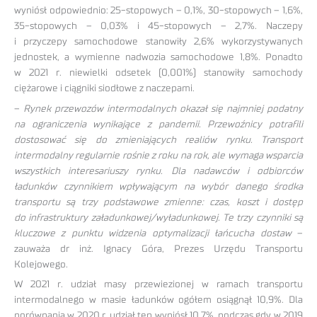
wyniósł odpowiednio: 25-stopowych – 0,1%, 30-stopowych – 1,6%,
35-stopowych – 0,03% i 45-stopowych – 2,7%. Naczepy
i przyczepy samochodowe stanowiły 2,6% wykorzystywanych
jednostek, a wymienne nadwozia samochodowe 1,8%. Ponadto
w 2021 r. niewielki odsetek (0,001%) stanowiły samochody
ciężarowe i ciągniki siodłowe z naczepami.
–
Rynek przewozów intermodalnych okazał się najmniej podatny
na ograniczenia wynikające z pandemii. Przewoźnicy potrafili
dostosować się do zmieniających realiów rynku. Transport
intermodalny regularnie rośnie z roku na rok, ale wymaga wsparcia
wszystkich interesariuszy rynku. Dla nadawców i odbiorców
ładunków czynnikiem wpływającym na wybór danego środka
transportu są trzy podstawowe zmienne: czas, koszt i dostęp
do infrastruktury załadunkowej/wyładunkowej. Te trzy czynniki są
kluczowe z punktu widzenia optymalizacji łańcucha dostaw
–
zauważa dr inż. Ignacy Góra, Prezes Urzędu Transportu
Kolejowego.
W 2021 r. udział masy przewiezionej w ramach transportu
intermodalnego w masie ładunków ogółem osiągnął 10,9%. Dla
porównania w 2020 r. udział ten wyniósł 10,7%, podczas gdy w 2019