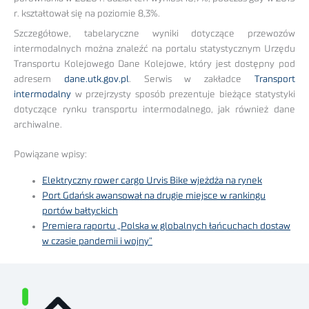
r. kształtował się na poziomie 8,3%.
Szczegółowe, tabelaryczne wyniki dotyczące przewozów
intermodalnych można znaleźć na portalu statystycznym Urzędu
Transportu Kolejowego Dane Kolejowe, który jest dostępny pod
adresem
dane.utk.gov.pl
. Serwis w zakładce
Transport
intermodalny
w przejrzysty sposób prezentuje bieżące statystyki
dotyczące rynku transportu intermodalnego, jak również dane
archiwalne.
Powiązane wpisy:
Elektryczny rower cargo Urvis Bike wjeżdża na rynek
Port Gdańsk awansował na drugie miejsce w rankingu
portów bałtyckich
Premiera raportu „Polska w globalnych łańcuchach dostaw
w czasie pandemii i wojny”