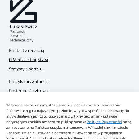
Kontakt z redakcją
O Mediach Logistyka
Statystyki portalu
Polityka prywatności
Dostępność cyfrowa
Regulamin Portalu
W ramach naszej witryny stosujemy pliki cookies w celu świadczenia
Regulamin sklepu
Państwu usług na najwyższym poziomie, w tym w sposób dostosowany do
indywidualnych potrzeb. Korzystanie z witryny bez zmiany ustawień
dotyczących cookies oznacza, że pliki opisane w
Polityce Prywatności
będą
zamieszczane na Państwa urządzeniu końcowym. W każdej chwili możecie
Państwo zmienić ustawienia dotyczące plików cookies w przeglądarce
internetowej. Akceptacja niezbędnych plików cookies jest wymagana do