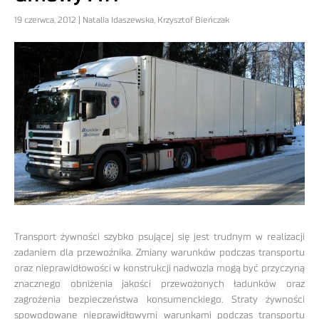
19 czerwca, 2012 | Natalia Idaszewska, Krzysztof Bieńczak
Transport żywności szybko psującej się jest trudnym w realizacji
zadaniem dla przewoźnika. Zmiany warunków podczas transportu
oraz nieprawidłowości w konstrukcji nadwozia mogą być przyczyną
znacznego obniżenia jakości przewożonych ładunków oraz
zagrożenia bezpieczeństwa konsumenckiego. Straty żywności
spowodowane nieprawidłowymi warunkami podczas transportu