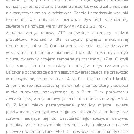
Niektóre grupy produktów spożywczych wymagają zastosowania
obniżonych temperatur w trakcie transportu, w celu zahamowania
niekorzystnych zmian jakościowych. Tabela 1 przedstawia warunki
temperaturowe dotyczące przewozu żywności schłodzonej,
zawarte w najnowszej wersji umowy ATP z 2.01.2011 roku.
Aktualna wersja umowy ATP przewiduje zmieniony podział
produktów. Poprzednio dla dziczyzny przyjęto maksymalną
temperaturę +4 st. C. Obecna wersja zakłada podział dziczyzny
w zależności od pochodzenia mięsa. I tak, dla mięsa uzyskanego
z dużej zwierzyny przyjęto temperaturę transportu +7 st. C, czyli
taką samą, jak dla pozostałych rodzajów mięs czerwonych.
Dziczyznę pochodzącą od mniejszych zwierząt zaleca się przewozić
w maksymalnej temperaturze +4 st. C – tak jak drób i króliki.
Zmieniono również zalecaną maksymalną temperaturę przewozu
mleka surowego, podwyższając ją o 2 st. C w porównaniu
z wcześniejszą wersją umowy (obecnie dla mleka surowego +6 st.
C). Z kolei mleko pasteryzowane, produkty mięsne, świeże
przetwory mleczne, gotowane i gotowe do spożycia produkty oraz
surowe, nadające się do bezpośredniego spożycia warzywa,
produkty rybne nie wymienione w pozostałych miejscach, należy
przewozić w temperaturze +6 st. C lub w wyznaczonej na etykiecie