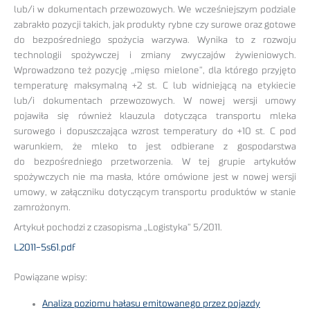
lub/i w dokumentach przewozowych. We wcześniejszym podziale
zabrakło pozycji takich, jak produkty rybne czy surowe oraz gotowe
do bezpośredniego spożycia warzywa. Wynika to z rozwoju
technologii spożywczej i zmiany zwyczajów żywieniowych.
Wprowadzono też pozycję „mięso mielone”, dla którego przyjęto
temperaturę maksymalną +2 st. C lub widniejącą na etykiecie
lub/i dokumentach przewozowych. W nowej wersji umowy
pojawiła się również klauzula dotycząca transportu mleka
surowego i dopuszczająca wzrost temperatury do +10 st. C pod
warunkiem, że mleko to jest odbierane z gospodarstwa
do bezpośredniego przetworzenia. W tej grupie artykułów
spożywczych nie ma masła, które omówione jest w nowej wersji
umowy, w załączniku dotyczącym transportu produktów w stanie
zamrożonym.
Artykuł pochodzi z czasopisma „Logistyka” 5/2011.
L2011-5s61.pdf
Powiązane wpisy:
Analiza poziomu hałasu emitowanego przez pojazdy