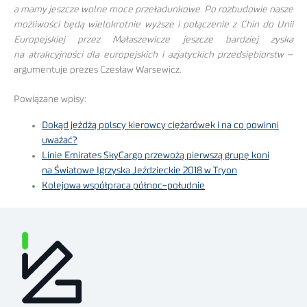
a mamy jeszcze wolne moce przeładunkowe. Po rozbudowie nasze
możliwości będą wielokrotnie wyższe i połączenie z Chin do Unii
Europejskiej przez Małaszewicze jeszcze bardziej zyska
na atrakcyjności dla europejskich i azjatyckich przedsiębiorstw
–
argumentuje prezes Czesław Warsewicz.
Powiązane wpisy:
Dokąd jeżdżą polscy kierowcy ciężarówek i na co powinni
uważać?
Linie Emirates SkyCargo przewożą pierwszą grupę koni
na Światowe Igrzyska Jeździeckie 2018 w Tryon
Kolejowa współpraca północ-południe