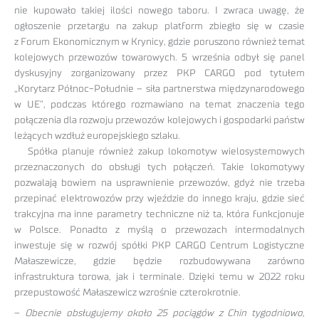
nie kupowało takiej ilości nowego taboru. I zwraca uwagę, że
ogłoszenie przetargu na zakup platform zbiegło się w czasie
z Forum Ekonomicznym w Krynicy, gdzie poruszono również temat
kolejowych przewozów towarowych. 5 września odbył się panel
dyskusyjny zorganizowany przez PKP CARGO pod tytułem
„Korytarz Północ-Południe – siła partnerstwa międzynarodowego
w UE”, podczas którego rozmawiano na temat znaczenia tego
połączenia dla rozwoju przewozów kolejowych i gospodarki państw
leżących wzdłuż europejskiego szlaku.
Spółka planuje również zakup lokomotyw wielosystemowych
przeznaczonych do obsługi tych połączeń. Takie lokomotywy
pozwalają bowiem na usprawnienie przewozów, gdyż nie trzeba
przepinać elektrowozów przy wjeździe do innego kraju, gdzie sieć
trakcyjna ma inne parametry techniczne niż ta, która funkcjonuje
w Polsce. Ponadto z myślą o przewozach intermodalnych
inwestuje się w rozwój spółki PKP CARGO Centrum Logistyczne
Małaszewicze, gdzie będzie rozbudowywana zarówno
infrastruktura torowa, jak i terminale. Dzięki temu w 2022 roku
przepustowość Małaszewicz wzrośnie czterokrotnie.
–
Obecnie obsługujemy około 25 pociągów z Chin tygodniowo,