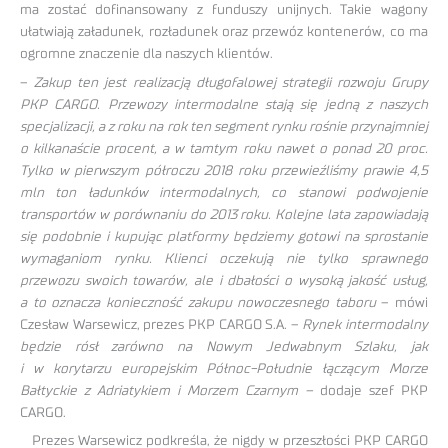
ma zostać dofinansowany z funduszy unijnych. Takie wagony
ułatwiają załadunek, rozładunek oraz przewóz kontenerów, co ma
ogromne znaczenie dla naszych klientów.
–
Zakup ten jest realizacją długofalowej strategii rozwoju Grupy
PKP CARGO. Przewozy intermodalne stają się jedną z naszych
specjalizacji, a z roku na rok ten segment rynku rośnie przynajmniej
o kilkanaście procent, a w tamtym roku nawet o ponad 20 proc.
Tylko w pierwszym półroczu 2018 roku przewieźliśmy prawie 4,5
mln ton ładunków intermodalnych, co stanowi podwojenie
transportów w porównaniu do 2013 roku. Kolejne lata zapowiadają
się podobnie i kupując platformy będziemy gotowi na sprostanie
wymaganiom rynku. Klienci oczekują nie tylko sprawnego
przewozu swoich towarów, ale i dbałości o wysoką jakość usług,
a to oznacza konieczność zakupu nowoczesnego taboru
– mówi
Czesław Warsewicz, prezes PKP CARGO S.A. –
Rynek intermodalny
będzie rósł zarówno na Nowym Jedwabnym Szlaku, jak
i w korytarzu europejskim Północ-Południe łączącym Morze
Bałtyckie z Adriatykiem i Morzem Czarnym –
dodaje szef PKP
CARGO.
Prezes Warsewicz podkreśla, że nigdy w przeszłości PKP CARGO