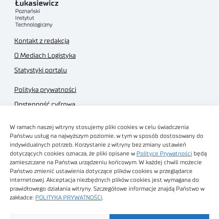
Kontakt z redakcją
O Mediach Logistyka
Statystyki portalu
Polityka prywatności
Dostępność cyfrowa
Regulamin Portalu
W ramach naszej witryny stosujemy pliki cookies w celu świadczenia
Regulamin sklepu
Państwu usług na najwyższym poziomie, w tym w sposób dostosowany do
indywidualnych potrzeb. Korzystanie z witryny bez zmiany ustawień
dotyczących cookies oznacza, że pliki opisane w
Polityce Prywatności
będą
zamieszczane na Państwa urządzeniu końcowym. W każdej chwili możecie
Państwo zmienić ustawienia dotyczące plików cookies w przeglądarce
internetowej. Akceptacja niezbędnych plików cookies jest wymagana do
Obrazy stockowe
prawidłowego działania witryny. Szczegółowe informacje znajdą Państwo w
autorstwa
zakładce:
POLITYKA PRYWATNOŚCI
.
Sieć Badawcza Łukasiewicz - Poznański Instytut