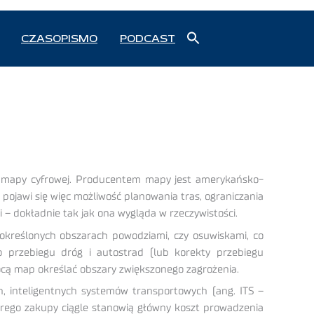
Search
CZASOPISMO
PODCAST
for:
Search Button
j mapy cyfrowej. Producentem mapy jest amerykańsko-
jawi się więc możliwość planowania tras, ograniczania
i – dokładnie tak jak ona wygląda w rzeczywistości.
kreślonych obszarach powodziami, czy osuwiskami, co
 przebiegu dróg i autostrad (lub korekty przebiegu
ocą map określać obszary zwiększonego zagrożenia.
, inteligentnych systemów transportowych (ang. ITS –
órego zakupy ciągle stanowią główny koszt prowadzenia