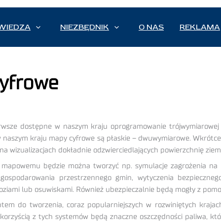
WIEDZA
NIEZBĘDNIK
O NAS
REKLAMA
cyfrowe
pierwsze dostępne w naszym kraju oprogramowanie trójwymiarowe
naszym kraju mapy cyfrowe są płaskie – dwuwymiarowe. Wkrótce po
w na wizualizacjach dokładnie odzwierciedlających powierzchnię ziem
mapowemu będzie można tworzyć np. symulacje zagrożenia na o
gospodarowania przestrzennego gmin, wytyczenia bezpiecznego
dwoziami lub osuwiskami. Również ubezpieczalnie będą mogły z pom
m do tworzenia, coraz popularniejszych w rozwiniętych krajach
 korzyścią z tych systemów będą znaczne oszczędności paliwa, kt