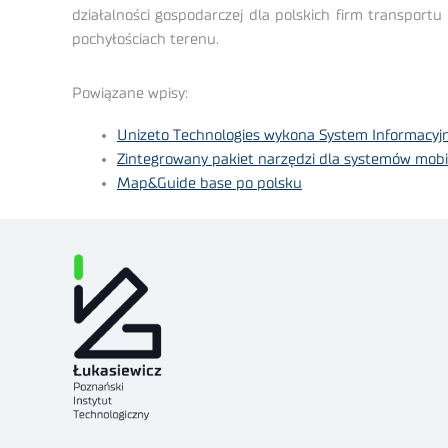
działalności gospodarczej dla polskich firm transpor
pochyłościach terenu.
Powiązane wpisy:
Unizeto Technologies wykona System Informac
Zintegrowany pakiet narzędzi dla systemów mobi
Map&Guide base po polsku