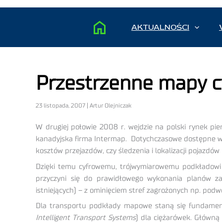
AKTUALNOŚCI
Przestrzenne mapy 
23 listopada, 2007 | Artur Olejniczak
W drugiej połowie 2008 r. wejdzie na polski rynek 
kanadyjska firma Intermap. Dotychczasowe dostępne w 
kosztów przejazdów, czy śledzenia i lokalizacji pojazdó
Dzięki temu cyfrowemu, trójwymiarowemu podkładowi 
przyczyni się do prawidłowego wykonania planów za
istniejących) – z ominięciem stref zagrożonych np. po
Dla transportu podkłady mapowe staną się fundamente
Intelligent Transport Systems
) dla ciężarówek. Główną