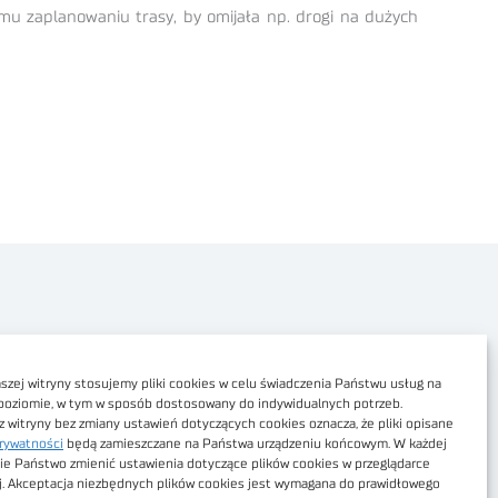
mu zaplanowaniu trasy, by omijała np. drogi na dużych
Polityka prywatności
Dostępność cyfrowa
zej witryny stosujemy pliki cookies w celu świadczenia Państwu usług na
poziomie, w tym w sposób dostosowany do indywidualnych potrzeb.
Regulamin Portalu
z witryny bez zmiany ustawień dotyczących cookies oznacza, że pliki opisane
rywatności
będą zamieszczane na Państwa urządzeniu końcowym. W każdej
Regulamin sklepu
ie Państwo zmienić ustawienia dotyczące plików cookies w przeglądarce
j. Akceptacja niezbędnych plików cookies jest wymagana do prawidłowego