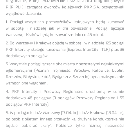
Regionalne, Koleje Mazowieckie oraz zarządca dróg kolejowych
PKP PLK i zarządca dworców kolejowych PKP S.A. przygotowali
wyjątkowe działania:
1. Pociągi wszystkich przewoźników kolejowych będą kursować
w sobotę i niedzielę jak w dni powszednie. Pociągi łączące
Warszawę i Kraków będą kursować średnio co 45 minut.
2. Do Warszawy i Krakowa dojadą w sobotę i w niedzielę 123 pociągi
PKP Intercity stałego kursowania (Express InterCity i TLK) plus 39
dodatkowych pociągów.
3. Wszystkie pociągi łączące oba miasta z pozostałymi największymi
aglomeracjami (Poznań, Trójmiasto, Wrocław, Katowice, Lublin,
Rzeszów, Białystok, Łódź, Bydgoszcz, Szczecin) będą maksymalnie
wzmocnione wagonami.
4. PKP Intercity i Przewozy Regionalne uruchomią w sumie
dodatkowo 48 pociągów (9 pociągów Przewozy Regionalne i 39
pociągów PKP Intercity).
5. W pociągach do/z Warszawy (17.04. br) i do/z Krakowa (18.04. br),
od osób z biletem innego przewoźnika, drużyna konduktorska nie
będzie pobierać „kary”. Pobierze tylko różnicę należności