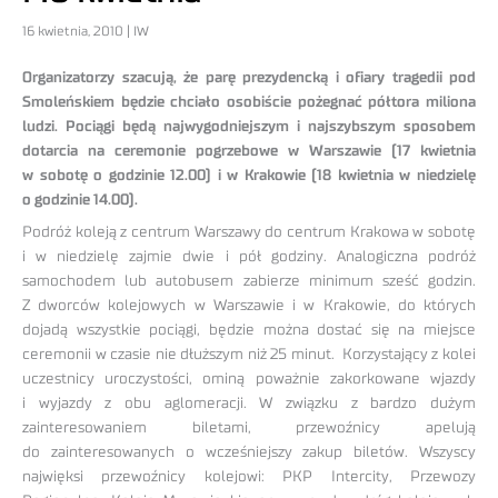
16 kwietnia, 2010 | IW
Organizatorzy szacują, że parę prezydencką i ofiary tragedii pod
Smoleńskiem będzie chciało osobiście pożegnać półtora miliona
ludzi. Pociągi będą najwygodniejszym i najszybszym sposobem
dotarcia na ceremonie pogrzebowe w Warszawie (17 kwietnia
w sobotę o godzinie 12.00) i w Krakowie (18 kwietnia w niedzielę
o godzinie 14.00).
Podróż koleją z centrum Warszawy do centrum Krakowa w sobotę
i w niedzielę zajmie dwie i pół godziny. Analogiczna podróż
samochodem lub autobusem zabierze minimum sześć godzin.
Z dworców kolejowych w Warszawie i w Krakowie, do których
dojadą wszystkie pociągi, będzie można dostać się na miejsce
ceremonii w czasie nie dłuższym niż 25 minut. Korzystający z kolei
uczestnicy uroczystości, ominą poważnie zakorkowane wjazdy
i wyjazdy z obu aglomeracji. W związku z bardzo dużym
zainteresowaniem biletami, przewoźnicy apelują
do zainteresowanych o wcześniejszy zakup biletów. Wszyscy
najwięksi przewoźnicy kolejowi: PKP Intercity, Przewozy