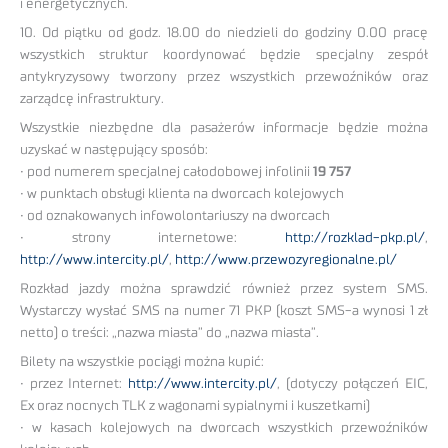
i energetycznych.
10. Od piątku od godz. 18.00 do niedzieli do godziny 0.00 pracę
wszystkich struktur koordynować będzie specjalny zespół
antykryzysowy tworzony przez wszystkich przewoźników oraz
zarządcę infrastruktury.
Wszystkie niezbędne dla pasażerów informacje będzie można
uzyskać w następujący sposób:
• pod numerem specjalnej całodobowej infolinii
19 757
• w punktach obsługi klienta na dworcach kolejowych
• od oznakowanych infowolontariuszy na dworcach
• strony internetowe:
http://rozklad-pkp.pl/
,
http://www.intercity.pl/
,
http://www.przewozyregionalne.pl/
Rozkład jazdy można sprawdzić również przez system SMS.
Wystarczy wysłać SMS na numer 71 PKP (koszt SMS-a wynosi 1 zł
netto) o treści: „nazwa miasta” do „nazwa miasta”.
Bilety na wszystkie pociągi można kupić:
• przez Internet:
http://www.intercity.pl/
, (dotyczy połączeń EIC,
Ex oraz nocnych TLK z wagonami sypialnymi i kuszetkami)
• w kasach kolejowych na dworcach wszystkich przewoźników