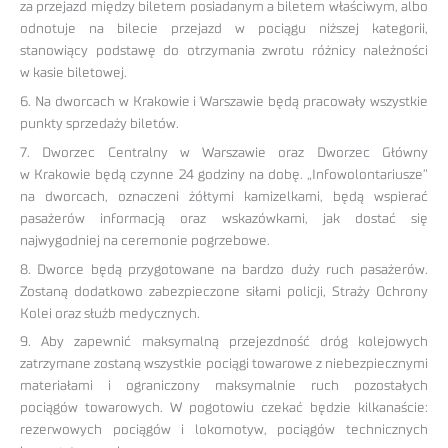
za przejazd między biletem posiadanym a biletem właściwym, albo
odnotuje na bilecie przejazd w pociągu niższej kategorii,
stanowiący podstawę do otrzymania zwrotu różnicy należności
w kasie biletowej.
6. Na dworcach w Krakowie i Warszawie będą pracowały wszystkie
punkty sprzedaży biletów.
7. Dworzec Centralny w Warszawie oraz Dworzec Główny
w Krakowie będą czynne 24 godziny na dobę. „Infowolontariusze”
na dworcach, oznaczeni żółtymi kamizelkami, będą wspierać
pasażerów informacją oraz wskazówkami, jak dostać się
najwygodniej na ceremonie pogrzebowe.
8. Dworce będą przygotowane na bardzo duży ruch pasażerów.
Zostaną dodatkowo zabezpieczone siłami policji, Straży Ochrony
Kolei oraz służb medycznych.
9. Aby zapewnić maksymalną przejezdność dróg kolejowych
zatrzymane zostaną wszystkie pociągi towarowe z niebezpiecznymi
materiałami i ograniczony maksymalnie ruch pozostałych
pociągów towarowych. W pogotowiu czekać będzie kilkanaście:
rezerwowych pociągów i lokomotyw, pociągów technicznych