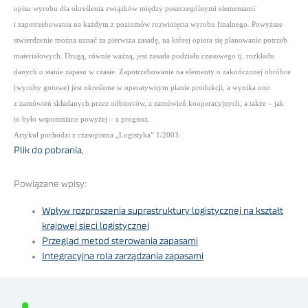
opisu wyrobu dla określenia związków między poszczególnymi elementami
i zapotrzebowania na każdym z poziomów rozwinięcia wyrobu finalnego. Powyższe
stwierdzenie można uznać za pierwsza zasadę, na której opiera się planowanie potrzeb
materiałowych. Drugą, równie ważną, jest zasada podziału czasowego tj. rozkładu
danych o stanie zapasu w czasie. Zapotrzebowanie na elementy o zakończonej obróbce
(wyroby gotowe) jest określone w operatywnym planie produkcji, a wynika ono
z zamówień składanych przez odbiorców, z zamówień kooperacyjnych, a także – jak
to było wspomniane powyżej – z prognoz.
Artykuł pochodzi z czasopisma „Logistyka” 1/2003.
Plik do pobrania,
Powiązane wpisy:
Wpływ rozproszenia suprastruktury logistycznej na kształt
krajowej sieci logistycznej
Przegląd metod sterowania zapasami
Integracyjna rola zarządzania zapasami