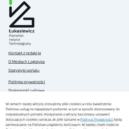
Kontakt z redakcją
O Mediach Logistyka
Statystyki portalu
Polityka prywatności
Dostępność cyfrowa
Regulamin Portalu
W ramach naszej witryny stosujemy pliki cookies w celu świadczenia
Regulamin sklepu
Państwu usług na najwyższym poziomie, w tym w sposób dostosowany do
indywidualnych potrzeb. Korzystanie z witryny bez zmiany ustawień
dotyczących cookies oznacza, że pliki opisane w
Polityce Prywatności
będą
zamieszczane na Państwa urządzeniu końcowym. W każdej chwili możecie