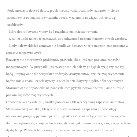
Podejmowanie decyzji dotyczących kształtowania poziomów zapasów w sferze
zaopatrzenia polega na rozwiązaniu trzech, wzajemnie powiązanych ze sobą
problemów:
– które dobra fizyczne winny być przedmiotem magazynowania
– w jakiej ilości należy je zamawiać, aby odtworzyć poziom magazynowych zasobów
– kiedy należy składać zamówienie handlowe dostawy w celu uzupełnienia poziomów
zapasów magazynowych.
Rozwiązanie powyższych problemów prowadzi do określenia poziomu zapasów
magazynowych. W przypadku pierwszego z nich należy podjąć decyzję czy zapasy
będą utrzymywane dla wszystkich rodzajów asortymentów, czy też magazynowanie
będzie miało charakter selektywny, a więc będzie dotyczyło tylko dóbr wybranych.
Sformułowanie odpowiedzi na pozostałe dwa pytania pozwala w rezultacie określić
poziom zapasów magazynowych.
Omówione w artykule pt. „Krótka powtórka z klasycznej teorii zapasów” autorstwa
Stanisława Krzyżaniaka , klasyczne modele sterowania zapasami odpowiadają
na stawiane powyżej pytania i przez długi okres stosowane były zarówno na wejściu
do przedsiębiorstwa, a więc w fazie zaopatrzenia, jak również na wyjściu, a więc w fazie
dystrybucji. W latach 60. zeszłego stulecia zauważono w pewnych obszarach