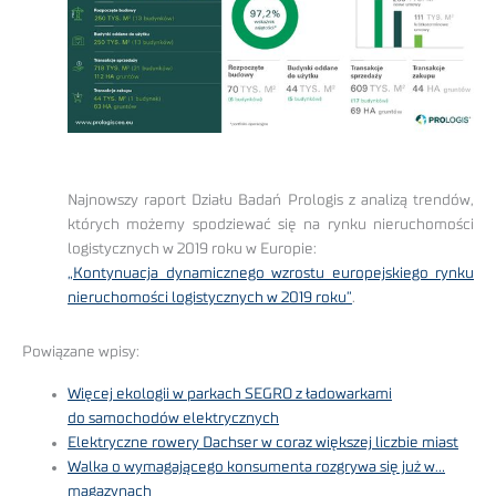
Najnowszy raport Działu Badań Prologis z analizą trendów,
których możemy spodziewać się na rynku nieruchomości
logistycznych w 2019 roku w Europie:
„Kontynuacja dynamicznego wzrostu europejskiego rynku
nieruchomości logistycznych w 2019 roku”
.
Powiązane wpisy:
Więcej ekologii w parkach SEGRO z ładowarkami
do samochodów elektrycznych
Elektryczne rowery Dachser w coraz większej liczbie miast
Walka o wymagającego konsumenta rozgrywa się już w…
magazynach