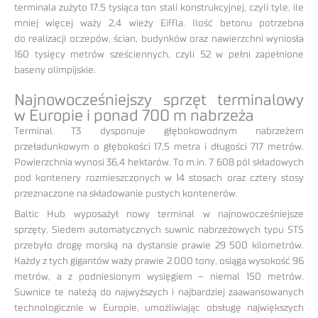
terminala zużyto 17,5 tysiąca ton stali konstrukcyjnej, czyli tyle, ile
mniej więcej waży 2,4 wieży Eiffla. Ilość betonu potrzebna
do realizacji oczepów, ścian, budynków oraz nawierzchni wyniosła
160 tysięcy metrów sześciennych, czyli 52 w pełni zapełnione
baseny olimpijskie.
Najnowocześniejszy sprzęt terminalowy
w Europie i ponad 700 m nabrzeża
Terminal T3 dysponuje głębokowodnym nabrzeżem
przeładunkowym o głębokości 17,5 metra i długości 717 metrów.
Powierzchnia wynosi 36,4 hektarów. To m.in. 7 608 pól składowych
pod kontenery rozmieszczonych w 14 stosach oraz cztery stosy
przeznaczone na składowanie pustych kontenerów.
Baltic Hub wyposażył nowy terminal w najnowocześniejsze
sprzęty. Siedem automatycznych suwnic nabrzeżowych typu STS
przebyło drogę morską na dystansie prawie 29 500 kilometrów.
Każdy z tych gigantów waży prawie 2 000 tony, osiąga wysokość 96
metrów, a z podniesionym wysięgiem – niemal 150 metrów.
Suwnice te należą do najwyższych i najbardziej zaawansowanych
technologicznie w Europie, umożliwiając obsługę największych