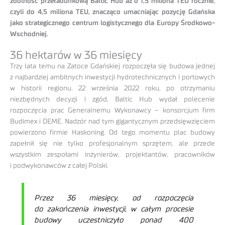
zdolność przeładunkową Baltic Hub aż o 1,5 miliona TEU rocznie,
czyli do 4,5 miliona TEU, znacząco umacniając pozycję Gdańska
jako strategicznego centrum logistycznego dla Europy Środkowo-
Wschodniej.
36 hektarów w 36 miesięcy
Trzy lata temu na Zatoce Gdańskiej rozpoczęła się budowa jednej
z najbardziej ambitnych inwestycji hydrotechnicznych i portowych
w historii regionu. 22 września 2022 roku, po otrzymaniu
niezbędnych decyzji i zgód, Baltic Hub wydał polecenie
rozpoczęcia prac Generalnemu Wykonawcy – konsorcjum firm
Budimex i DEME. Nadzór nad tym gigantycznym przedsięwzięciem
powierzono firmie Haskoning. Od tego momentu plac budowy
zapełnił się nie tylko profesjonalnym sprzętem, ale przede
wszystkim zespołami inżynierów, projektantów, pracowników
i podwykonawców z całej Polski.
Przez 36 miesięcy, od rozpoczęcia
do zakończenia inwestycji, w całym procesie
budowy uczestniczyło ponad 400