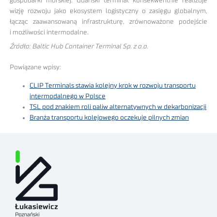
gospodarki morskiej. Gdański terminal konsekwentnie realizuje
wizję rozwoju jako ekosystem logistyczny o zasięgu globalnym,
łącząc zaawansowaną infrastrukturę, zrównoważone podejście
i możliwości intermodalne.
Źródło: Baltic Hub Container Terminal Sp. z o.o.
Powiązane wpisy:
CLIP Terminals stawia kolejny krok w rozwoju transportu
intermodalnego w Polsce
TSL pod znakiem roli paliw alternatywnych w dekarbonizacji
Branża transportu kolejowego oczekuje pilnych zmian