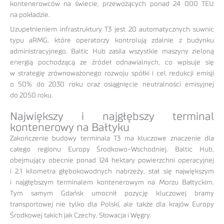
kontenerowców na świecie, przewożących ponad 24 000 TEU
na pokładzie.
Uzupełnieniem infrastruktury T3 jest 20 automatycznych suwnic
typu aRMG, które operatorzy kontrolują zdalnie z budynku
administracyjnego. Baltic Hub zasila wszystkie maszyny zieloną
energią pochodzącą ze źródeł odnawialnych, co wpisuje się
w strategię zrównoważonego rozwoju spółki i cel redukcji emisji
o 50% do 2030 roku oraz osiągnięcie neutralności emisyjnej
do 2050 roku.​
Największy i najgłębszy terminal
kontenerowy na Bałtyku
Zakończenie budowy terminala T3 ma kluczowe znaczenie dla
całego regionu Europy Środkowo-Wschodniej. Baltic Hub,
obejmujący obecnie ponad 124 hektary powierzchni operacyjnej
i 2,1 kilometra głębokowodnych nabrzeży, stał się największym
i najgłębszym terminalem kontenerowym na Morzu Bałtyckim.
Tym samym Gdańsk umocnił pozycję kluczowej bramy
transportowej nie tylko dla Polski, ale także dla krajów Europy
Środkowej takich jak Czechy, Słowacja i Węgry.