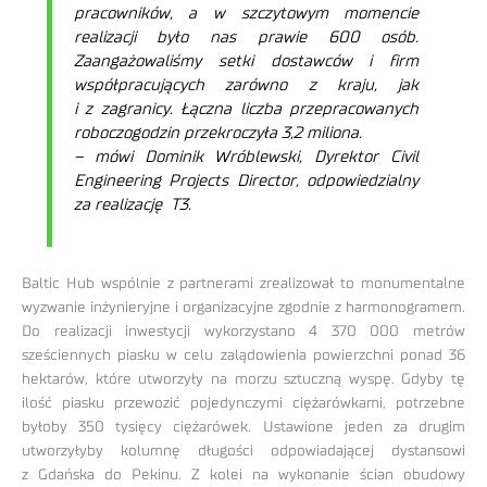
pracowników, a w szczytowym momencie
realizacji było nas prawie 600 osób.
Zaangażowaliśmy setki dostawców i firm
współpracujących zarówno z kraju, jak
i z zagranicy. Łączna liczba przepracowanych
roboczogodzin przekroczyła 3,2 miliona.
– mówi Dominik Wróblewski, Dyrektor Civil
Engineering Projects Director, odpowiedzialny
za realizację T3.
Baltic Hub wspólnie z partnerami zrealizował to monumentalne
wyzwanie inżynieryjne i organizacyjne zgodnie z harmonogramem.​
Do realizacji inwestycji wykorzystano 4 370 000 metrów
sześciennych piasku w celu zalądowienia powierzchni ponad 36
hektarów, które utworzyły na morzu sztuczną wyspę. Gdyby tę
ilość piasku przewozić pojedynczymi ciężarówkami, potrzebne
byłoby 350 tysięcy ciężarówek. Ustawione jeden za drugim
utworzyłyby kolumnę długości odpowiadającej dystansowi
z Gdańska do Pekinu. Z kolei na wykonanie ścian obudowy