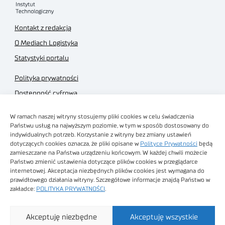
Kontakt z redakcją
O Mediach Logistyka
Statystyki portalu
Polityka prywatności
Dostępność cyfrowa
Regulamin Portalu
W ramach naszej witryny stosujemy pliki cookies w celu świadczenia
Regulamin sklepu
Państwu usług na najwyższym poziomie, w tym w sposób dostosowany do
indywidualnych potrzeb. Korzystanie z witryny bez zmiany ustawień
dotyczących cookies oznacza, że pliki opisane w
Polityce Prywatności
będą
zamieszczane na Państwa urządzeniu końcowym. W każdej chwili możecie
Państwo zmienić ustawienia dotyczące plików cookies w przeglądarce
internetowej. Akceptacja niezbędnych plików cookies jest wymagana do
Obrazy stockowe
prawidłowego działania witryny. Szczegółowe informacje znajdą Państwo w
autorstwa
zakładce:
POLITYKA PRYWATNOŚCI
.
Sieć Badawcza Łukasiewicz - Poznański Instytut
Akceptuję niezbędne
Akceptuję wszystkie
Technologiczny