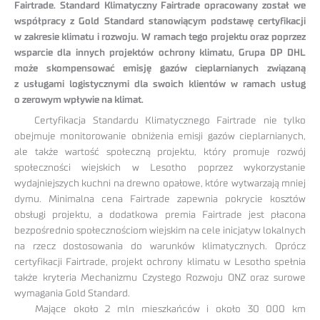
Fairtrade. Standard Klimatyczny Fairtrade opracowany został we
współpracy z Gold Standard stanowiącym podstawę certyfikacji
w zakresie klimatu i rozwoju. W ramach tego projektu oraz poprzez
wsparcie dla innych projektów ochrony klimatu, Grupa DP DHL
może skompensować emisję gazów cieplarnianych związaną
z usługami logistycznymi dla swoich klientów w ramach usług
o zerowym wpływie na klimat.
Certyfikacja Standardu Klimatycznego Fairtrade nie tylko
obejmuje monitorowanie obniżenia emisji gazów cieplarnianych,
ale także wartość społeczną projektu, który promuje rozwój
społeczności wiejskich w Lesotho poprzez wykorzystanie
wydajniejszych kuchni na drewno opałowe, które wytwarzają mniej
dymu. Minimalna cena Fairtrade zapewnia pokrycie kosztów
obsługi projektu, a dodatkowa premia Fairtrade jest płacona
bezpośrednio społecznościom wiejskim na cele inicjatyw lokalnych
na rzecz dostosowania do warunków klimatycznych. Oprócz
certyfikacji Fairtrade, projekt ochrony klimatu w Lesotho spełnia
także kryteria Mechanizmu Czystego Rozwoju ONZ oraz surowe
wymagania Gold Standard.
Mające około 2 mln mieszkańców i około 30 000 km