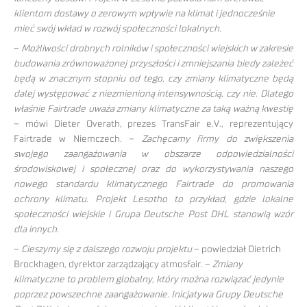
klientom dostawy o zerowym wpływie na klimat i jednocześnie
mieć swój wkład w rozwój społeczności lokalnych.
–
Możliwości drobnych rolników i społeczności wiejskich w zakresie
budowania zrównoważonej przyszłości i zmniejszania biedy zależeć
będą w znacznym stopniu od tego, czy zmiany klimatyczne będą
dalej występować z niezmienioną intensywnością, czy nie. Dlatego
właśnie Fairtrade uważa zmiany klimatyczne za taką ważną kwestię
– mówi Dieter Overath, prezes TransFair e.V., reprezentujący
Fairtrade w Niemczech. –
Zachęcamy firmy do zwiększenia
swojego zaangażowania w obszarze odpowiedzialności
środowiskowej i społecznej oraz do wykorzystywania naszego
nowego standardu klimatycznego Fairtrade do promowania
ochrony klimatu. Projekt Lesotho to przykład, gdzie lokalne
społeczności wiejskie i Grupa Deutsche Post DHL stanowią wzór
dla innych
.
–
Cieszymy się z dalszego rozwoju projektu
– powiedział Dietrich
Brockhagen, dyrektor zarządzający atmosfair. –
Zmiany
klimatyczne to problem globalny, który można rozwiązać jedynie
poprzez powszechne zaangażowanie. Inicjatywa Grupy Deutsche