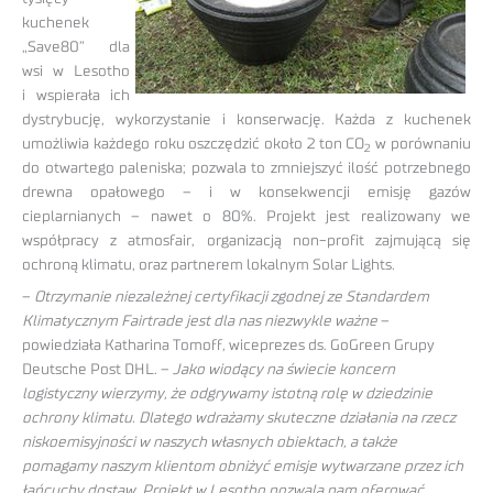
kuchenek
„Save80” dla
wsi w Lesotho
i wspierała ich
dystrybucję, wykorzystanie i konserwację. Każda z kuchenek
umożliwia każdego roku oszczędzić około 2 ton CO
w porównaniu
2
do otwartego paleniska; pozwala to zmniejszyć ilość potrzebnego
drewna opałowego – i w konsekwencji emisję gazów
cieplarnianych – nawet o 80%. Projekt jest realizowany we
współpracy z atmosfair, organizacją non-profit zajmującą się
ochroną klimatu, oraz partnerem lokalnym Solar Lights.
–
Otrzymanie niezależnej certyfikacji zgodnej ze Standardem
Klimatycznym Fairtrade jest dla nas niezwykle ważne
–
powiedziała Katharina Tomoff, wiceprezes ds. GoGreen Grupy
Deutsche Post DHL. –
Jako wiodący na świecie koncern
logistyczny wierzymy, że odgrywamy istotną rolę w dziedzinie
ochrony klimatu. Dlatego wdrażamy skuteczne działania na rzecz
niskoemisyjności w naszych własnych obiektach, a także
pomagamy naszym klientom obniżyć emisje wytwarzane przez ich
łańcuchy dostaw. Projekt w Lesotho pozwala nam oferować