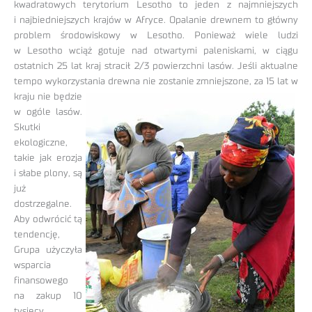
kwadratowych terytorium Lesotho to jeden z najmniejszych
i najbiedniejszych krajów w Afryce. Opalanie drewnem to główny
problem środowiskowy w Lesotho. Ponieważ wiele ludzi
w Lesotho wciąż gotuje nad otwartymi paleniskami, w ciągu
ostatnich 25 lat kraj stracił 2/3 powierzchni lasów. Jeśli aktualne
tempo wykorzystania drewna nie zostanie zmniejszone, za 15 lat w
kraju nie będzie
w ogóle lasów.
Skutki
ekologiczne,
takie jak erozja
i słabe plony, są
już
dostrzegalne.
Aby odwrócić tą
tendencję,
Grupa użyczyła
wsparcia
finansowego
na zakup 10
tysięcy