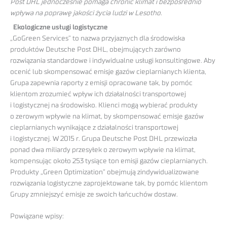
Post DHL jednocześnie pomaga chronić klimat i bezpośrednio
wpływa na poprawę jakości życia ludzi w Lesotho.
Ekologiczne usługi logistyczne
„GoGreen Services” to nazwa przyjaznych dla środowiska
produktów Deutsche Post DHL, obejmujących zarówno
rozwiązania standardowe i indywidualne usługi konsultingowe. Aby
ocenić lub skompensować emisje gazów cieplarnianych klienta,
Grupa zapewnia raporty z emisji opracowane tak, by pomóc
klientom zrozumieć wpływ ich działalności transportowej
i logistycznej na środowisko. Klienci mogą wybierać produkty
o zerowym wpływie na klimat, by skompensować emisje gazów
cieplarnianych wynikające z działalności transportowej
i logistycznej. W 2015 r. Grupa Deutsche Post DHL przewiozła
ponad dwa miliardy przesyłek o zerowym wpływie na klimat,
kompensując około 253 tysiące ton emisji gazów cieplarnianych.
Produkty „Green Optimization” obejmują zindywidualizowane
rozwiązania logistyczne zaprojektowane tak, by pomóc klientom
Grupy zmniejszyć emisje ze swoich łańcuchów dostaw.
Powiązane wpisy: