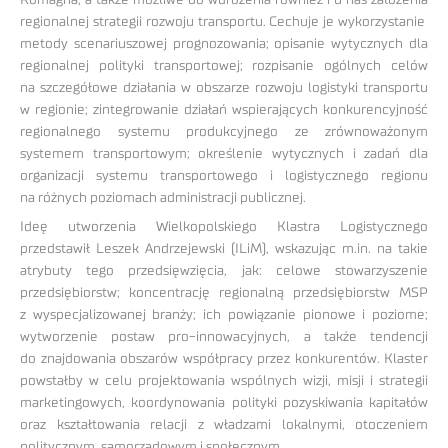
Romagna, a także możliwe do wdrożenia również i u nas założenia
regionalnej strategii rozwoju transportu. Cechuje je wykorzystanie
metody scenariuszowej prognozowania; opisanie wytycznych dla
regionalnej polityki transportowej; rozpisanie ogólnych celów
na szczegółowe działania w obszarze rozwoju logistyki transportu
w regionie; zintegrowanie działań wspierających konkurencyjność
regionalnego systemu produkcyjnego ze zrównoważonym
systemem transportowym; określenie wytycznych i zadań dla
organizacji systemu transportowego i logistycznego regionu
na różnych poziomach administracji publicznej.
Ideę utworzenia Wielkopolskiego Klastra Logistycznego
przedstawił Leszek Andrzejewski (ILiM), wskazując m.in. na takie
atrybuty tego przedsięwzięcia, jak: celowe stowarzyszenie
przedsiębiorstw; koncentrację regionalną przedsiębiorstw MSP
z wyspecjalizowanej branży; ich powiązanie pionowe i poziome;
wytworzenie postaw pro-innowacyjnych, a także tendencji
do znajdowania obszarów współpracy przez konkurentów. Klaster
powstałby w celu projektowania wspólnych wizji, misji i strategii
marketingowych, koordynowania polityki pozyskiwania kapitałów
oraz kształtowania relacji z władzami lokalnymi, otoczeniem
politycznym, samorządowym i społecznym.