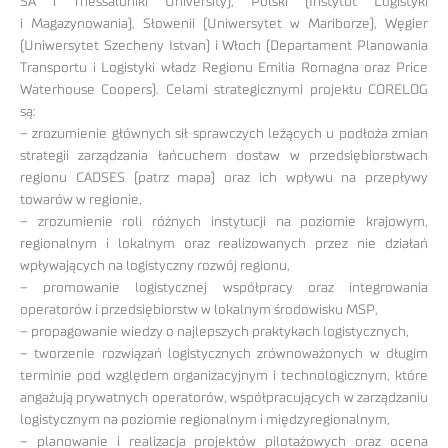
SA i Thessaloniki University), Polski (Instytut Logistyki
i Magazynowania), Słowenii (Uniwersytet w Mariborze), Węgier
(Uniwersytet Szecheny Istvan) i Włoch (Departament Planowania
Transportu i Logistyki władz Regionu Emilia Romagna oraz Price
Waterhouse Coopers). Celami strategicznymi projektu CORELOG
są:
– zrozumienie głównych sił sprawczych leżących u podłoża zmian
strategii zarządzania łańcuchem dostaw w przedsiębiorstwach
regionu CADSES (patrz mapa) oraz ich wpływu na przepływy
towarów w regionie,
– zrozumienie roli różnych instytucji na poziomie krajowym,
regionalnym i lokalnym oraz realizowanych przez nie działań
wpływających na logistyczny rozwój regionu,
– promowanie logistycznej współpracy oraz integrowania
operatorów i przedsiębiorstw w lokalnym środowisku MSP,
– propagowanie wiedzy o najlepszych praktykach logistycznych,
– tworzenie rozwiązań logistycznych zrównoważonych w długim
terminie pod względem organizacyjnym i technologicznym, które
angażują prywatnych operatorów, współpracujących w zarządzaniu
logistycznym na poziomie regionalnym i międzyregionalnym,
– planowanie i realizacja projektów pilotażowych oraz ocena