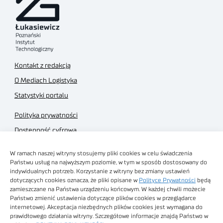
Kontakt z redakcją
O Mediach Logistyka
Statystyki portalu
Polityka prywatności
Dostępność cyfrowa
Regulamin Portalu
W ramach naszej witryny stosujemy pliki cookies w celu świadczenia
Regulamin sklepu
Państwu usług na najwyższym poziomie, w tym w sposób dostosowany do
indywidualnych potrzeb. Korzystanie z witryny bez zmiany ustawień
dotyczących cookies oznacza, że pliki opisane w
Polityce Prywatności
będą
zamieszczane na Państwa urządzeniu końcowym. W każdej chwili możecie
Państwo zmienić ustawienia dotyczące plików cookies w przeglądarce
internetowej. Akceptacja niezbędnych plików cookies jest wymagana do
Obrazy stockowe
prawidłowego działania witryny. Szczegółowe informacje znajdą Państwo w