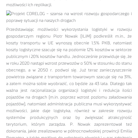
możliwości ich replikacji.
Przedstawiając możliwości wykorzystania logistyki w rozwoju
gospodarczym regionu Piotr Nowak (ILiM) podkreślił m.in., że
koszty transportu w UE wynoszą obecnie 1,5% PKB, natomiast
koszty logistyczne szacuje się na poziomie 12% kosztów w sektorze
publicznym i 20% kosztów handlu. Jednocześnie przewiduje się, że
w roku 2020 nastąpi wzrost przewozów o 50% w stosunku do stanu
obecnego, a w 2050 r. podwoi się. Już teraz zanieczyszczenie
powietrza związane z transportem towarowym szacuje się na 31%,
a zatem można sobie wyobrazić, co będzie za 43 lata. Dlatego tak
ważna jest racjonalizacja organizacji logistyki i redukcja ilości
pojazdów na drogach (m.in. poprzez wzrost poziomu załadowania
pojazdów), natomiast administracja publiczna musi wykorzystywać
możliwości, jakie daje logistyka, również w zakresie rozwoju
systemów produkcyjnych oraz by zwiększać atrakcyjność
terytorium, którym zarządza. P. Nowak zaprezentował też
dokonania, jakie zrealizowano w północnowłoskiej prowincji Emilia