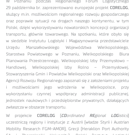
W Poznaniu podczas Regionalnego Forum Logistycznego
29 października br. zaprezentowano europejski projekt
CORELOG
,
służący m.in. możliwościom regionalnego rozwoju gospodarczego
oraz poprawie sytuacji na drogach naszego kontynentu, w tym
Polski, dzięki wykorzystywaniu nowatorskich koncepcji organizacji
transportu, głównie towarowego. Na spotkaniu, które obyło się
w siedzibie Instytutu Logistyki i Magazynowania przedstawiciele
Urzędu Marszałkowskiego Województwa Wielkopolskiego,
Starostwa Powiatowego w Poznaniu, Wielkopolskiego Biura
Planowania Przestrzennego, Wielkopolskiej Izby Przemysłowo –
Handlowej, Wielkopolskiej Izby Rolno – Przemysłowej,
Stowarzyszenia Gmin i Powiatów Wielkopolski oraz Wielkopolskiej
Agencji Rozwoju Regionalnego zapoznali się z założeniami projektu
i możliwościami jego wdrożenia w Wielkopolsce, przy
wykorzystaniu czynnej współpracy administracji publicznej,
jednostek naukowych i przedsiębiorstw prywatnych, działających
zwłaszcza w obszarze transportu.
W projekcie
CORELOG
(
CO
ordinated
RE
gional
LOG
istics
)
uczestniczą regiony i instytucje z: Austrii (władze Styrii i Austrian
Mobility Research FGM-AMOR), Grecji (Heraklion Port Authority