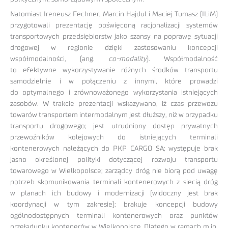
Natomiast Ireneusz Fechner, Marcin Hajdul i Maciej Tumasz (ILiM)
przygotowali prezentację poświęconą racjonalizacji systemów
transportowych przedsiębiorstw jako szansy na poprawę sytuacji
drogowej w regionie dzięki zastosowaniu koncepcji
współmodalności, (ang.
co-modality
). Współmodalność
to efektywne wykorzystywanie różnych środków transportu
samodzielnie i w połączeniu z innymi, które prowadzi
do optymalnego i zrównoważonego wykorzystania istniejących
zasobów. W trakcie prezentacji wskazywano, iż czas przewozu
towarów transportem intermodalnym jest dłuższy, niż w przypadku
transportu drogowego; jest utrudniony dostęp prywatnych
przewoźników kolejowych do istniejących terminali
kontenerowych należących do PKP CARGO SA; występuje brak
jasno określonej polityki dotyczącej rozwoju transportu
towarowego w Wielkopolsce; zarządcy dróg nie biorą pod uwagę
potrzeb skomunikowania terminali kontenerowych z siecią dróg
w planach ich budowy i modernizacji (widoczny jest brak
koordynacji w tym zakresie); brakuje koncepcji budowy
ogólnodostępnych terminali kontenerowych oraz punktów
przeładunku kontenerów w Wielkopolsce. Dlatego w ramach m.in.