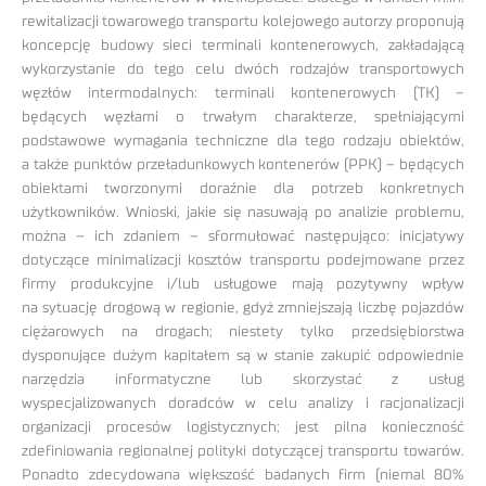
rewitalizacji towarowego transportu kolejowego autorzy proponują
koncepcję budowy sieci terminali kontenerowych, zakładającą
wykorzystanie do tego celu dwóch rodzajów transportowych
węzłów intermodalnych: terminali kontenerowych (TK) –
będących węzłami o trwałym charakterze, spełniającymi
podstawowe wymagania techniczne dla tego rodzaju obiektów,
a także punktów przeładunkowych kontenerów (PPK) – będących
obiektami tworzonymi doraźnie dla potrzeb konkretnych
użytkowników. Wnioski, jakie się nasuwają po analizie problemu,
można – ich zdaniem – sformułować następująco: inicjatywy
dotyczące minimalizacji kosztów transportu podejmowane przez
firmy produkcyjne i/lub usługowe mają pozytywny wpływ
na sytuację drogową w regionie, gdyż zmniejszają liczbę pojazdów
ciężarowych na drogach; niestety tylko przedsiębiorstwa
dysponujące dużym kapitałem są w stanie zakupić odpowiednie
narzędzia informatyczne lub skorzystać z usług
wyspecjalizowanych doradców w celu analizy i racjonalizacji
organizacji procesów logistycznych; jest pilna konieczność
zdefiniowania regionalnej polityki dotyczącej transportu towarów.
Ponadto zdecydowana większość badanych firm (niemal 80%