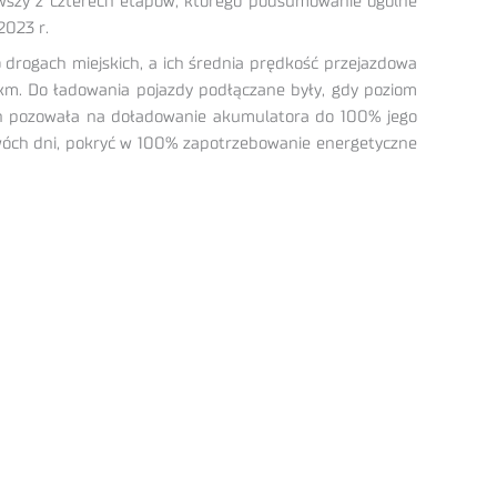
ierwszy z czterech etapów, którego podsumowanie ogólne
2023 r.
o drogach miejskich, a ich średnia prędkość przejazdowa
km. Do ładowania pojazdy podłączane były, gdy poziom
min pozowała na doładowanie akumulatora do 100% jego
 dwóch dni, pokryć w 100% zapotrzebowanie energetyczne