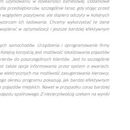
m użytkowaniu w działalności biznesowej. Dodatkowe
dla przedsiębiorców, szczególnie teraz, gdy stojąc przed
m względem pozytywne, ale dopiero odczyty w kolejnych
 wzorcom ich ładowania. Chcemy wykorzystać te dane
spierać w optymalizacji i jeszcze bardziej efektywnym
zych samochodów. Urządzenia i oprogramowanie firmy
Kolejną korzyścią jest możliwość lokalizowania pojazdów
ierów do poszczególnych klientów. Jest to szczególnie
est także opcja informowania przez system o awariach,
ów elektrycznych ma możliwość zasugerowania kierowcy,
szego okresu programu pokazują, jak bardzo efektywnym
h pojazdów miejskich. Nawet w przypadku coraz bardziej
jazdu spalinowego. Z niecierpliwością czekam na wyniki