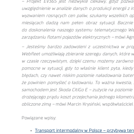
– Projekt EV365 jest niezwykle ciekawy, gdyż pozw
uwzględnienie w analizie danych o produkcji energii z i
wyzwaniem rosnących cen paliw, szukamy wszelkich opc
miesiącach dadzą nam pełen obraz sytuacji. Baczni
do doskonalenia naszego systemu telematycznego Webfl
zarządzaniu flotami pojazdów elektrycznych –
mówi Agni
– Jesteśmy bardzo zadowoleni z uczestnictwa w pro
Webfleet umożliwiają zbieranie szeregu danych, które w
w czasie rzeczywistym, dzięki czemu możemy zarówno m
pomocne w sytuacji, gdy to właśnie klient pyta, kied
błędach, czy nawet niskim poziomie naładowania bater
że powinien pomyśleć o ładowaniu. To ważna kwestia, 
samochodem jest Skoda CitiGo E – zużycie na poziomie 
drożejącego prądu koszt przejechania jednego kilometr
obliczone zimą –
mówi Marcin Krysiński, współwłaściciel 
Powiązane wpisy:
Transport intermodalny w Polsce – przybywa term