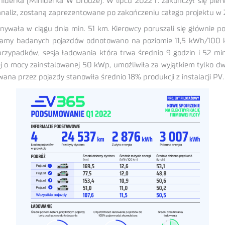
Mihiderka (Mihiderka W Drodze). W lipcu 2022 r. zakończył się p
analiz, zostaną zaprezentowane po zakończeniu całego projektu w 
onywała w ciągu dnia min. 51 km. Kierowcy poruszali się głównie p
ej gamy badanych pojazdów odnotowano na poziomie 11,5 kWh/100 
przypadków, sesja ładowania która trwa średnio 9 godzin i 52 
cznej o mocy zainstalowanej 50 kWp, umożliwiła za wyjątkiem tylko
ana przez pojazdy stanowiła średnio 18% produkcji z instalacji PV.