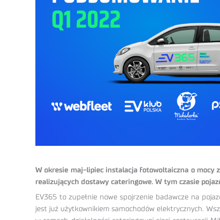
W okresie maj-lipiec instalacja fotowoltaiczna o moc
realizujących dostawy cateringowe. W tym czasie pojaz
EV365 to zupełnie nowe spojrzenie badawcze na pojazdy 
jest już użytkownikiem samochodów elektrycznych. Wszy