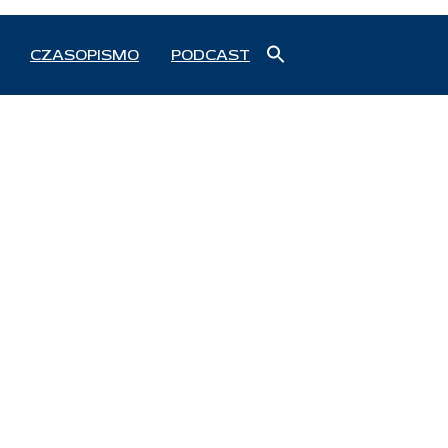
Search
CZASOPISMO
PODCAST
for:
Search Button