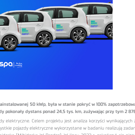
y zainstalowanej 50 kWp, była w stanie pokryć w 100% zapotrzeb
dy pokonały dystans ponad 24,5 tys. km, zużywając przy tym 2 876
elektryczne. Celem projektu jest analiza korzyści wynikających z e
stkie pojazdy elektryczne wykorzystane w badaniu realizują zadan