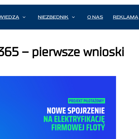
WIEDZA
NIEZBĘDNIK
O NAS
REKLAMA
365 – pierwsze wnioski