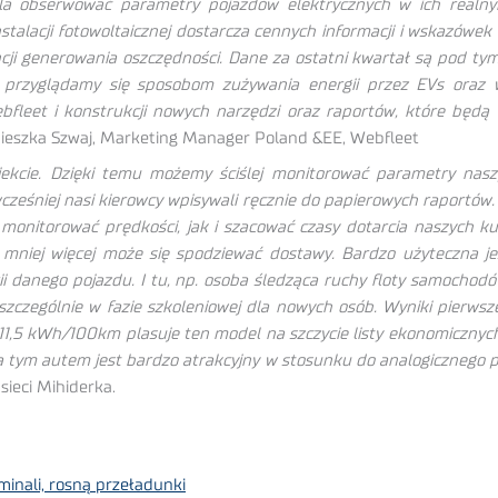
ala obserwować parametry pojazdów elektrycznych w ich realny
nstalacji fotowoltaicznej dostarcza cennych informacji i wskazówek 
ji generowania oszczędności. Dane za ostatni kwartał są pod ty
e przyglądamy się sposobom zużywania energii przez EVs oraz
eet i konstrukcji nowych narzędzi oraz raportów, które będą w
eszka Szwaj, Marketing Manager Poland &EE, Webfleet
jekcie. Dzięki temu możemy ściślej monitorować parametry nas
cześniej nasi kierowcy wpisywali ręcznie do papierowych raportów. 
onitorować prędkości, jak i szacować czasy dotarcia naszych kur
y mniej więcej może się spodziewać dostawy. Bardzo użyteczna j
ii danego pojazdu. I tu, np. osoba śledząca ruchy floty samochod
szczególnie w fazie szkoleniowej dla nowych osób. Wyniki pierw
11,5 kWh/100km plasuje ten model na szczycie listy ekonomicznyc
a tym autem jest bardzo atrakcyjny w stosunku do analogicznego po
sieci Mihiderka.
inali, rosną przeładunki