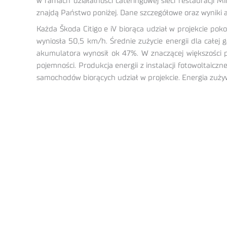
w ramach działalności cateringowej sieci restauracji 
znajdą Państwo poniżej. Dane szczegółowe oraz wyniki 
Każda Škoda Citigo e iV biorąca udział w projekcie pok
wyniosła 50,5 km/h. Średnie zużycie energii dla cał
akumulatora wynosił ok 47%. W znaczącej większości 
pojemności. Produkcja energii z instalacji fotowoltai
samochodów biorących udział w projekcie. Energia zużyw