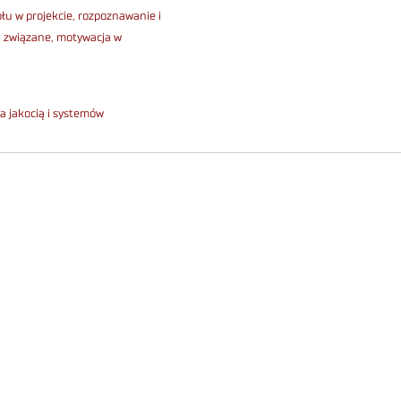
łu w projekcie, rozpoznawanie i
ą związane, motywacja w
 jakocią i systemów