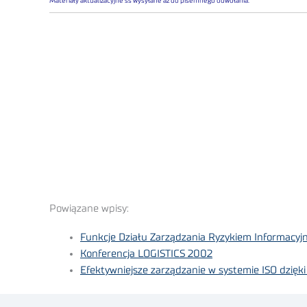
Materiały aktualizacyjne sš wysyłane aż do pisemnego odwołania.
Powiązane wpisy:
Funkcje Działu Zarządzania Ryzykiem Informacyj
Konferencja LOGISTICS 2002
Efektywniejsze zarządzanie w systemie ISO dzięki 