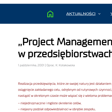
AKTUALNOŚCI
,,Project Managemen
w przedsiębiorstwach
1 października, 2001 | Oprac. K. Kołakowska
Realizacja przedsięwzięcia, które ze swojej natury jest działan
osiągnięcie zakładanego celu, odrębnym od rutynowych czynnoci
nastąpić w okrelonym czasie może wiązać się z wieloma problema
– niejednoznaczne i mgliste okrelenie celów,
– niejasny podział odpowiedzialnoci w obrębie zespołu,