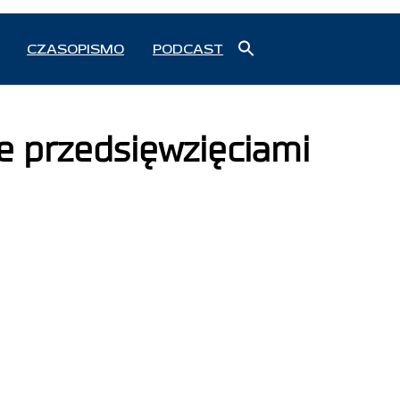
Search
CZASOPISMO
PODCAST
for:
Search Button
e przedsięwzięciami