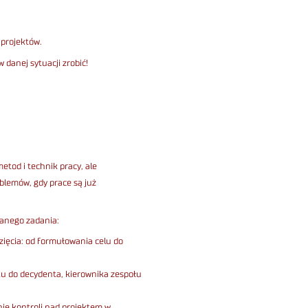
 projektów.
danej sytuacji zrobić!
etod i technik pracy, ale
blemów, gdy prace są już
danego zadania:
zięcia: od formułowania celu do
u do decydenta, kierownika zespołu
nie kontroli nad projektem w