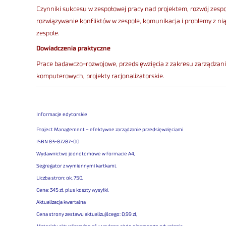
Czynniki sukcesu w zespołowej pracy nad projektem, rozwój zespo
rozwiązywanie konfliktów w zespole, komunikacja i problemy z ni
zespole.
Dowiadczenia praktyczne
Prace badawczo-rozwojowe, przedsięwzięcia z zakresu zarządzania
komputerowych, projekty racjonalizatorskie.
Informacje edytorskie
Project Management – efektywne zarządzanie przedsięwzięciami
ISBN 83-87287-00
Wydawnictwo jednotomowe w formacie A4,
Segregator z wymiennymi kartkami,
Liczba stron: ok. 750,
Cena: 345 zł, plus koszty wysyłki,
Aktualizacja kwartalna
Cena strony zestawu aktualizujšcego: 0,99 zł,