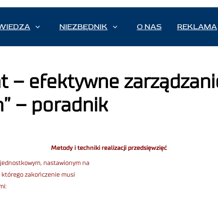
WIEDZA
NIEZBĘDNIK
O NAS
REKLAMA
t – efektywne zarządzani
” – poradnik
Metody i techniki realizacji przedsięwzięć
iem jednostkowym, nastawionym na
, którego zakończenie musi
mi: