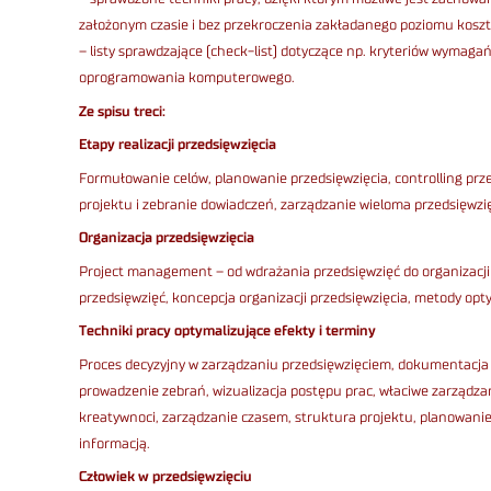
założonym czasie i bez przekroczenia zakładanego poziomu kosz
– listy sprawdzające (check-list) dotyczące np. kryteriów wymaga
oprogramowania komputerowego.
Ze spisu treci:
Etapy realizacji przedsięwzięcia
Formułowanie celów, planowanie przedsięwzięcia, controlling prz
projektu i zebranie dowiadczeń, zarządzanie wieloma przedsięwzi
Organizacja przedsięwzięcia
Project management – od wdrażania przedsięwzięć do organizacji 
przedsięwzięć, koncepcja organizacji przedsięwzięcia, metody optym
Techniki pracy optymalizujące efekty i terminy
Proces decyzyjny w zarządzaniu przedsięwzięciem, dokumentacja r
prowadzenie zebrań, wizualizacja postępu prac, właciwe zarządza
kreatywnoci, zarządzanie czasem, struktura projektu, planowani
informacją.
Człowiek w przedsięwzięciu