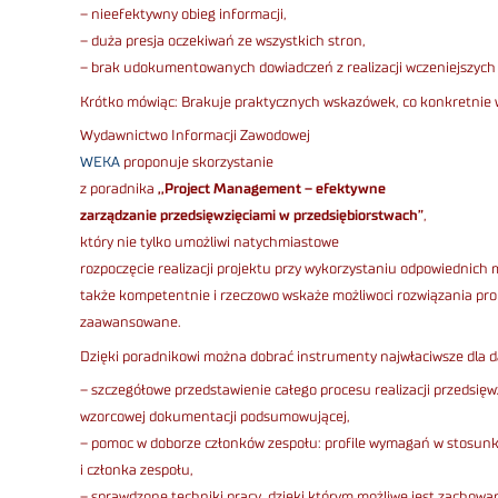
– nieefektywny obieg informacji,
– duża presja oczekiwań ze wszystkich stron,
– brak udokumentowanych dowiadczeń z realizacji wczeniejszych
Krótko mówiąc: Brakuje praktycznych wskazówek, co konkretnie w 
Wydawnictwo Informacji Zawodowej
WEKA
proponuje skorzystanie
z poradnika
,,Project Management – efektywne
zarządzanie przedsięwzięciami w przedsiębiorstwach”
,
który nie tylko umożliwi natychmiastowe
rozpoczęcie realizacji projektu przy wykorzystaniu odpowiednich m
także kompetentnie i rzeczowo wskaże możliwoci rozwiązania pro
zaawansowane.
Dzięki poradnikowi można dobrać instrumenty najwłaciwsze dla 
– szczegółowe przedstawienie całego procesu realizacji przedsięw
wzorcowej dokumentacji podsumowującej,
– pomoc w doborze członków zespołu: profile wymagań w stosunk
i członka zespołu,
– sprawdzone techniki pracy, dzięki którym możliwe jest zachowa