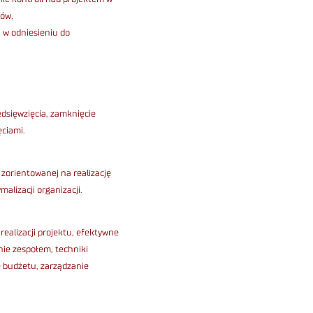
tów,
ń w odniesieniu do
edsięwzięcia, zamknięcie
ęciami.
zorientowanej na realizację
alizacji organizacji.
ealizacji projektu, efektywne
nie zespołem, techniki
e budżetu, zarządzanie