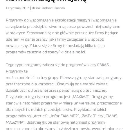
1 stycznia, 2013 | dr inż. Robert Kostek
Programy do wspomagania eksploatacji maszyn i wspomagania
zarządzania przedsiębiorstwem są coraz powszechniej spotykane
w praktyce. Stosowane są one głównie przez duże firmy będące
liderami w danej branży, jak i firmy zarządzane w sposób
nowoczesny. Zdarza się że firmy te posiadają kilka takich
programów zależnie od specyfiki działalności.
Tego typu programy zalicza się do programów klasy CMMS .
Programy te
można podzielić na trzy grupy. Pierwszą grupę stanowią programy
przeznaczone dla korporacji. Obejmują one szeroki zakres
działalności, od prawnej przez personalną do technicznej.
Przykładem tego typu programu jest „MAXIMO”. Drugą grupę
stanowią natomiast programy w miarę uniwersalne, przeznaczone
dla małych i średnich przedsiębiorstw. Przykładami takich
programów są: „Aretics”, „Infor EAM MP2”, „ZMTv.0” czy „CMMS
MASZYNA”. Ostatnią grupę stanowią natomiast programy
przeznaczone dla określonych gałęzi przemysłu, wyodrębnione ze