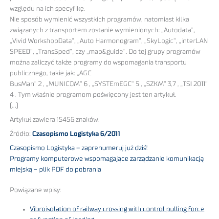
względu na ich specyfikę.
Nie sposób wymienić wszystkich programów, natomiast kilka
związanych z transportem zostanie wymienionych: „Autodata”,
„Vivid WorkshopData”, „Auto Harmonogram”, „SkyLogic”, „interLAN
SPEED”, „TransSped”, czy „map&guide”. Do tej grupy programów
można zaliczyć także programy do wspomagania transportu
publicznego, takie jak: „AGC
BusMan” 2 , „MUNICOM” 6 , „SYSTEmEGC” 5 , „SZKM” 3,7 , „TSI 2011”
4 . Tym właśnie programom poświęcony jest ten artykuł.
(…)
Artykuł zawiera 15456 znaków.
Źródło:
Czasopismo Logistyka 6/2011
Czasopismo Logistyka – zaprenumeruj już dziś!
Programy komputerowe wspomagające zarządzanie komunikacją
miejską – plik PDF do pobrania
Powiązane wpisy:
Vibroisolation of railway crossing with control pulling force