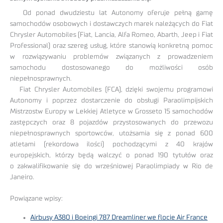
Od ponad dwudziestu lat Autonomy oferuje pełną gamę
samochodów osobowych i dostawczych marek należących do Fiat
Chrysler Automobiles (Fiat, Lancia, Alfa Romeo, Abarth, Jeep i Fiat
Professional) oraz szereg usług, które stanowią konkretną pomoc
w rozwiązywaniu problemów związanych z prowadzeniem
samochodu dostosowanego do możliwości osób
niepełnosprawnych.
Fiat Chrysler Automobiles (FCA), dzięki swojemu programowi
Autonomy i poprzez dostarczenie do obsługi Paraolimpijskich
Mistrzostw Europy w Lekkiej Atletyce w Grosseto 15 samochodów
zastępczych oraz 8 pojazdów przystosowanych do przewozu
niepełnosprawnych sportowców, utożsamia się z ponad 600
atletami (rekordowa ilości) pochodzącymi z 40 krajów
europejskich, którzy będą walczyć o ponad 190 tytułów oraz
o zakwalifikowanie się do wrześniowej Paraolimpiady w Rio de
Janeiro.
Powiązane wpisy:
Airbusy A380 i Boeingi 787 Dreamliner we flocie Air France