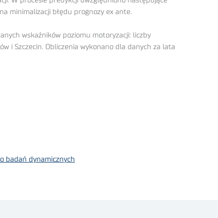
ji. W procesie predykcji uwzględniono następujące
na minimalizacji błędu prognozy ex ante.
ranych wskaźników poziomu motoryzacji: liczby
 i Szczecin. Obliczenia wykonano dla danych za lata
 do badań dynamicznych