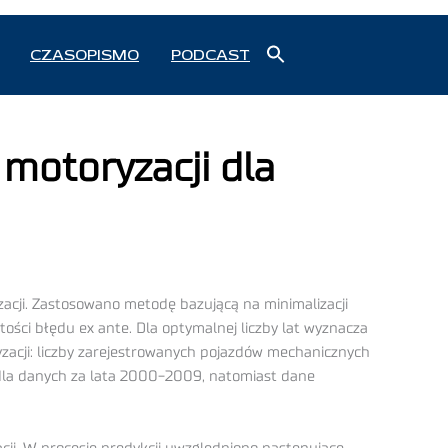
Search
CZASOPISMO
PODCAST
for:
Search Button
motoryzacji dla
cji. Zastosowano metodę bazującą na minimalizacji
tości błędu ex ante. Dla optymalnej liczby lat wyznacza
zacji: liczby zarejestrowanych pojazdów mechanicznych
dla danych za lata 2000-2009, natomiast dane