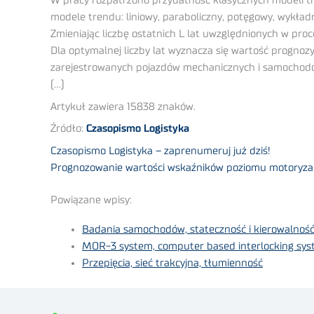
W pracy rozpatrzono przydatność klasycznych modeli t
modele trendu: liniowy, paraboliczny, potęgowy, wykład
Zmieniając liczbę ostatnich L lat uwzględnionych w proc
Dla optymalnej liczby lat wyznacza się wartość prognoz
zarejestrowanych pojazdów mechanicznych i samochodów 
(…)
Artykuł zawiera 15838 znaków.
Źródło:
Czasopismo Logistyka
Czasopismo Logistyka – zaprenumeruj już dziś!
Prognozowanie wartości wskaźników poziomu motoryzacj
Powiązane wpisy:
Badania samochodów, stateczność i kierowalnoś
MOR-3 system, computer based interlocking sys
Przepięcia, sieć trakcyjna, tłumienność