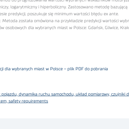
rendu do prognozowania wartości wybranych wskaźników motoryzac
niczy, logarytmiczny i hiperboliczny. Zastosowano metodę bazującą 
esie predykcji, poszukuje się minimum wartości błędu ex ante.
y. Metoda została omówiona na przykładzie predykcji wartości wyb
osobowych dla wybranych miast w Polsce: Gdańsk, Gliwice, Kraków
i dla wybranych miast w Polsce – plik PDF do pobrania
ć pojazdu, dynamika ruchu samochodu, układ pomiarowy, czujniki
tem, safety requirements