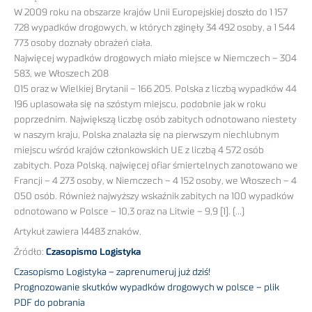
W 2009 roku na obszarze krajów Unii Europejskiej doszło do 1 157
728 wypadków drogowych, w których zginęły 34 492 osoby, a 1 544
773 osoby doznały obrażeń ciała.
Najwięcej wypadków drogowych miało miejsce w Niemczech – 304
583, we Włoszech 208
015 oraz w Wielkiej Brytanii – 166 205. Polska z liczbą wypadków 44
196 uplasowała się na szóstym miejscu, podobnie jak w roku
poprzednim. Największą liczbę osób zabitych odnotowano niestety
w naszym kraju, Polska znalazła się na pierwszym niechlubnym
miejscu wśród krajów członkowskich UE z liczbą 4 572 osób
zabitych. Poza Polską, najwięcej ofiar śmiertelnych zanotowano we
Francji – 4 273 osoby, w Niemczech – 4 152 osoby, we Włoszech – 4
050 osób. Również najwyższy wskaźnik zabitych na 100 wypadków
odnotowano w Polsce – 10,3 oraz na Litwie – 9,9 [1]. (…)
Artykuł zawiera 14483 znaków.
Źródło:
Czasopismo Logistyka
Czasopismo Logistyka – zaprenumeruj już dziś!
Prognozowanie skutków wypadków drogowych w polsce – plik
PDF do pobrania