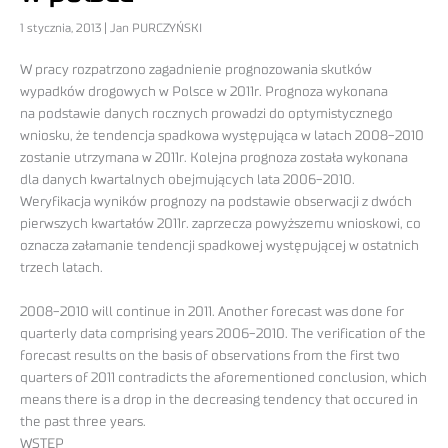
1 stycznia, 2013 | Jan PURCZYŃSKI
W pracy rozpatrzono zagadnienie prognozowania skutków
wypadków drogowych w Polsce w 2011r. Prognoza wykonana
na podstawie danych rocznych prowadzi do optymistycznego
wniosku, że tendencja spadkowa występująca w latach 2008-2010
zostanie utrzymana w 2011r. Kolejna prognoza została wykonana
dla danych kwartalnych obejmujących lata 2006-2010.
Weryfikacja wyników prognozy na podstawie obserwacji z dwóch
pierwszych kwartałów 2011r. zaprzecza powyższemu wnioskowi, co
oznacza załamanie tendencji spadkowej występującej w ostatnich
trzech latach.
2008-2010 will continue in 2011. Another forecast was done for
quarterly data comprising years 2006-2010. The verification of the
forecast results on the basis of observations from the first two
quarters of 2011 contradicts the aforementioned conclusion, which
means there is a drop in the decreasing tendency that occured in
the past three years.
WSTĘP