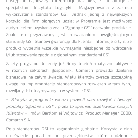
dostęp do najnowszych informacji oraz bieżące konsultacje ze
specjalistami Instytutu Logistyki i Magazynowania z zakresu
wykorzystania standardów GS1. Jednak jedną z największych
korzyści dla firm biorących udział w Programie jest możliwość
audytu celem uzyskania znaku "Zgodny z GS1" na swoim produkcie.
Znak ten przyznawany jest rozwiązaniom uwzględniającym
standardy GS1. Stanowi gwarancję dla klienta i informuje o tym, że
produkt wypełnia wszelkie wymagania niezbędne do wdrożenia
i/lub stosowania zgodnie z globalnymi standardami GS1.
Zalety programu doceniły już firmy teleinformatyczne aktywne
w różnych sektorach gospodarki. Comarch prowadzi działania
biznesowe na całym świecie. Wielu klientów zwraca szczególną
uwagę na implementację standardowych rozwiązań w tym tych,
rozwijanych i utrzymywanych w systemie GS1.
–
Zdobyta w programie wiedza pozwoli nam rozwijać i tworzyć
produkty "zgodnie z GS1" i przez to spełniać oczekiwania naszych
Klientów
– mówi Bartłomiej Wójtowicz, Product Manager ECOD,
Comarch S.A.
Rola standardów GS1 to zagadnienie globalne. Korzysta z nich
na świecie ponad milion przedsiębiorstw, które codziennie