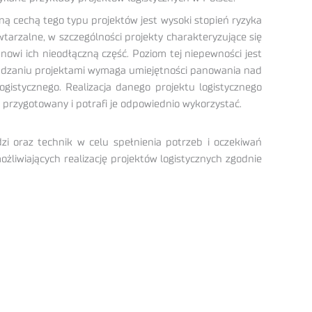
ą cechą tego typu projektów jest wysoki stopień ryzyka
wtarzalne, w szczególności projekty charakteryzujące się
nowi ich nieodłączną część. Poziom tej niepewności jest
arządzaniu projektami wymaga umiejętności panowania nad
gistycznego. Realizacja danego projektu logistycznego
 przygotowany i potrafi je odpowiednio wykorzystać.
zi oraz technik w celu spełnienia potrzeb i oczekiwań
żliwiających realizację projektów logistycznych zgodnie