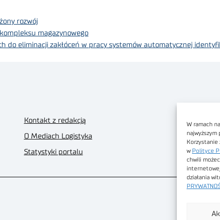
żony rozwój
ku kompleksu magazynowego
 do eliminacji zakłóceń w pracy systemów automatycznej identyfik
Kontakt z redakcją
W ramach nas
najwyższym 
O Mediach Logistyka
Korzystanie 
w
Polityce P
Statystyki portalu
chwili możec
internetowe
działania wi
PRYWATNOŚ
Ak