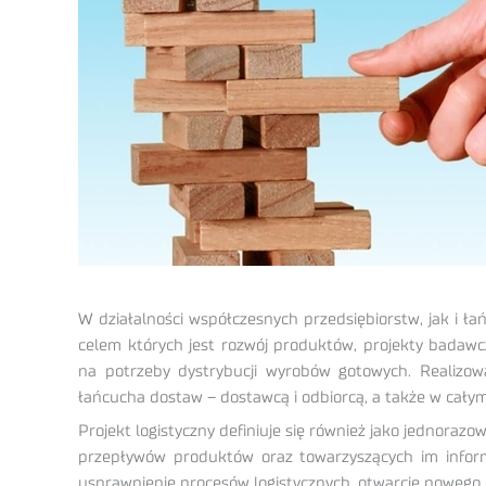
W działalności współczesnych przedsiębiorstw, jak i ła
celem których jest rozwój produktów, projekty badawcz
na potrzeby dystrybucji wyrobów gotowych. Realizow
łańcucha dostaw – dostawcą i odbiorcą, a także w cały
Projekt logistyczny definiuje się również jako jednoraz
przepływów produktów oraz towarzyszących im infor
usprawnienie procesów logistycznych, otwarcie nowego m