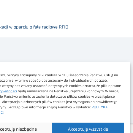
acji w oparciu o fale radiowe RFID
Polityka prywatności
Dostępność cyfrowa
zej witryny stosujemy pliki cookies w celu świadczenia Państwu usług na
poziomie, w tym w sposób dostosowany do indywidualnych potrzeb.
Regulamin Portalu
z witryny bez zmiany ustawień dotyczących cookies oznacza, że pliki opisane
rywatności
będą zamieszczane na Państwa urządzeniu końcowym. W każdej
Regulamin sklepu
ie Państwo zmienić ustawienia dotyczące plików cookies w przeglądarce
j. Akceptacja niezbędnych plików cookies jest wymagana do prawidłowego
tryny. Szczegółowe informacje znajdą Państwo w zakładce:
POLITYKA
CI
.
ceptuję niezbędne
Akceptuję wszystkie