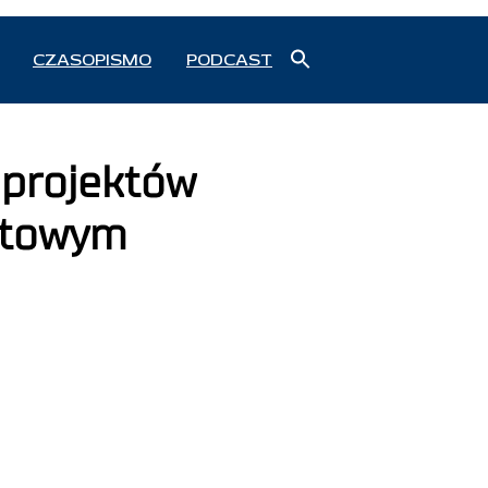
Search
CZASOPISMO
PODCAST
for:
Search Button
 projektów
rtowym