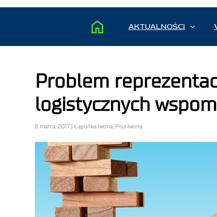
AKTUALNOŚCI
Problem reprezentacj
logistycznych wspo
8 marca, 2017 | Łapuńka Iwona, Pisz Iwona