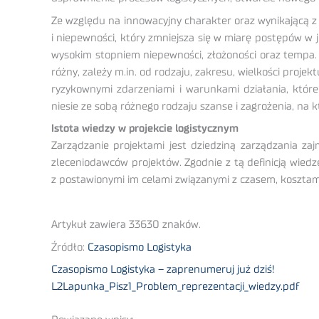
Ze względu na innowacyjny charakter oraz wynikającą z
i niepewności, który zmniejsza się w miarę postępów w j
wysokim stopniem niepewności, złożoności oraz tempa. S
różny, zależy m.in. od rodzaju, zakresu, wielkości pro
ryzykownymi zdarzeniami i warunkami działania, które
niesie ze sobą różnego rodzaju szanse i zagrożenia, na
Istota wiedzy w projekcie logistycznym
Zarządzanie projektami jest dziedziną zarządzania za
zleceniodawców projektów. Zgodnie z tą definicją wiedz
z postawionymi im celami związanymi z czasem, kosztami 
Artykuł zawiera 33630 znaków.
Źródło:
Czasopismo Logistyka
Czasopismo Logistyka – zaprenumeruj już dziś!
L2Lapunka_Pisz1_Problem_reprezentacji_wiedzy.pdf