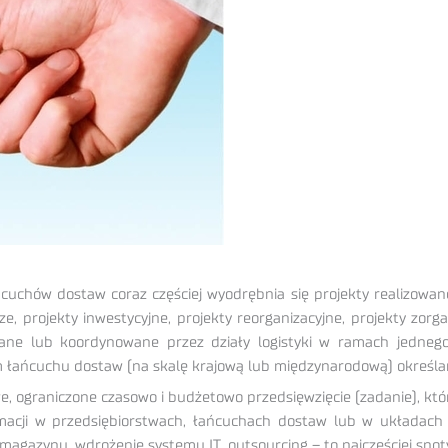
ńcuchów dostaw coraz częściej wyodrębnia się projekty realizowane 
e, projekty inwestycyjne, projekty reorganizacyjne, projekty zo
ane lub koordynowane przez działy logistyki w ramach jedneg
m łańcuchu dostaw (na skalę krajową lub międzynarodową) określa
owe, ograniczone czasowo i budżetowo przedsięwzięcie (zadanie), któ
macji w przedsiębiorstwach, łańcuchach dostaw lub w układach
agazynu, wdrożenie systemu IT, outsourcing – to najczęściej spot