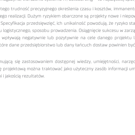
 tego trudność precyzyjnego określenia czasu i kosztów, immanentn
ego realizacji. Dużym ryzykiem obarczone są projekty nowe i niepo
pecyfikacja przedsięwzięć, ich unikalność powodują, że ryzyko sta
jektu logistycznego, sposobu prowadzenia. Osiągnięcie sukcesu w z
 wpływają negatywnie lub pozytywnie na cele danego projektu lo
 które dane przedsiębiorstwo lub dany łańcuch dostaw powinien być
jmującą się zastosowaniem dostępnej wiedzy, umiejętności, narzęd
ę projektową można traktować jako użyteczny zasób informacji umo
i jakością rezultatów.