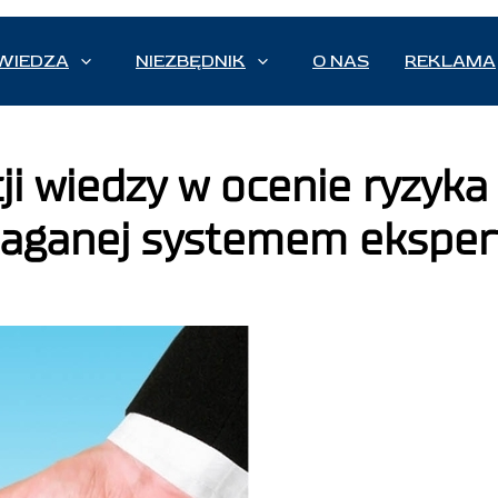
WIEDZA
NIEZBĘDNIK
O NAS
REKLAMA
i wiedzy w ocenie ryzyka
maganej systemem ekspe