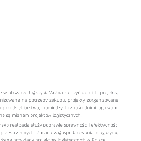
w obszarze logistyki. Można zaliczyć do nich: projekty,
rganizowane na potrzeby zakupu, projekty zorganizowane
o przedsiębiorstwa, pomiędzy bezpośrednimi ogniwami
ne są mianem projektów logistycznych.
rego realizacja służy poprawie sprawności i efektywności
 przestrzennych. Zmiana zagospodarowania magazynu,
ykane przykłady projektów logistycznych w Polsce.